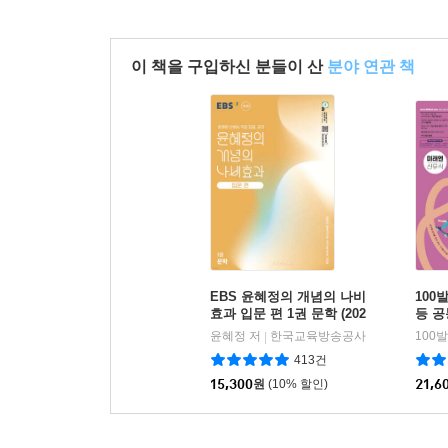
이 책을 구입하신 분들이 산
분야 연관 책
EBS 윤혜정의 개념의 나비
100
효과 입문 편 1권 문학 (202
등 공
6년용)
식 (2
윤혜정 저
한국교육방송공사
|
413건
15,300
원
(10% 할인)
21,6