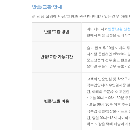
반품/교환 안내
※ 상품 설명에 반품/교환과 관련한 안내가 있는경우 아래 
마이페이지 >
반품/교환 신청
반품/교환 방법
판매자 배송 상품은 판매자와
출고 완료 후 10일 이내의 
디지털 콘텐츠인 eBook의 
반품/교환 가능기간
중고상품의 경우 출고 완료일
모바일 쿠폰의 경우 유효기간(
고객의 단순변심 및 착오구
직수입양서/직수입일서중 일
단, 아래의 주문/취소 조건인
오늘 00시 ~ 06시 30분 
반품/교환 비용
오늘 06시 30분 이후 주문
직수입 음반/영상물/기프트 
단, 당일 00시~13시 사이
박스 포장은 택배 배송이 가