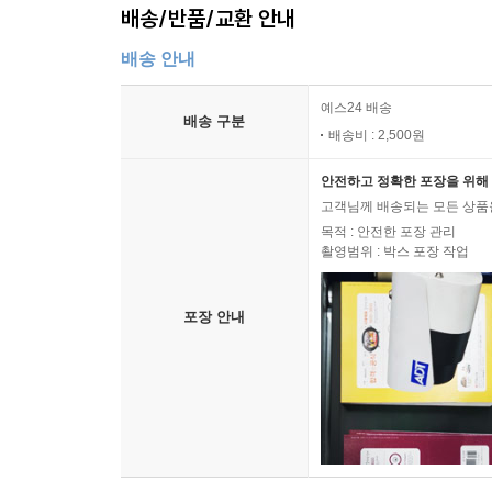
배송/반품/교환 안내
배송 안내
예스24 배송
배송 구분
배송비 : 2,500원
안전하고 정확한 포장을 위해 
고객님께 배송되는 모든 상품을
목적 : 안전한 포장 관리
촬영범위 : 박스 포장 작업
포장 안내