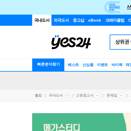
국내도서
외국도서
중고샵
eBook
크레마클럽
C
빠른분야찾기
베스트
신상품
이벤트
바이백
매
웰컴
국내도서
고등참고서
문제집