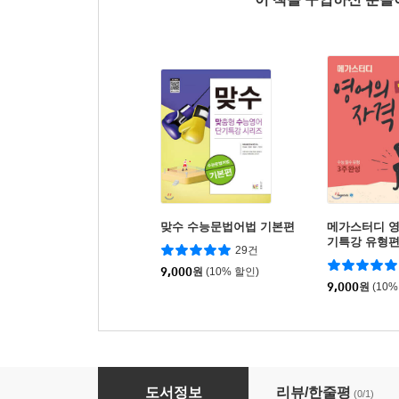
맞수 수능문법어법 기본편
메가스터디 영
기특강 유형
29건
9,000
원
(10% 할인)
9,000
원
(10%
메가스터디 국어의 자격 단기특강 기본편
도서정보
리뷰/한줄평
(0/1)