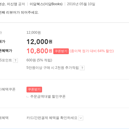
현순
,
이신영
공저
이담북스(이담Books)
2016년 05월 10일
번째 리뷰어가 되어주세요.
가
12,000원
12,000
원
매가
10,800
원
폰혜택가
(종이책 정가 대비 64% 할인)
쿠폰받기
ES포인트
600원 (5% 적립)
5만원이상 구매 시 2천원 추가적립
가혜택쿠폰
쿠폰받기
주문금액대별 할인쿠폰
제혜택
카드/간편결제 혜택을 확인하세요