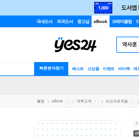
국내도서
외국도서
중고샵
eBook
크레마클럽
C
빠른분야찾기
베스트
신상품
이벤트
바이백
매
웰컴
eBook
대학교재
보건의료계열
소
eB