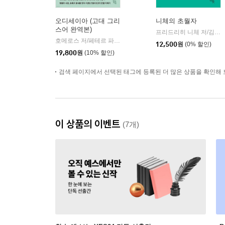
오디세이아 (고대 그리
니체의 초월자
스어 완역본)
프리드리히 니체 저/김철 편역
호메로스 저/페테르 파울 루벤스 그림/박문재 역
현대지성
|
12,500
원
(0% 할인)
19,800
원
(10% 할인)
검색 페이지에서 선택된 태그에 등록된 더 많은 상품을 확인해 
이 상품의 이벤트
(7개)