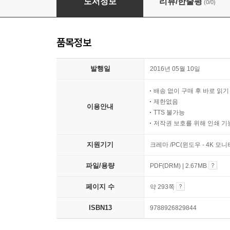
도서정보
리뷰/한줄평
(0/0)
품목정보
발행일
2016년 05월 10일
배송 없이 구매 후 바로 읽
제한없음
이용안내
TTS 불가능
저작권 보호를 위해 인쇄 기
지원기기
크레마 /PC(윈도우 - 4K 모
파일/용량
PDF(DRM) | 2.67MB
페이지 수
약 293쪽
ISBN13
9788926829844