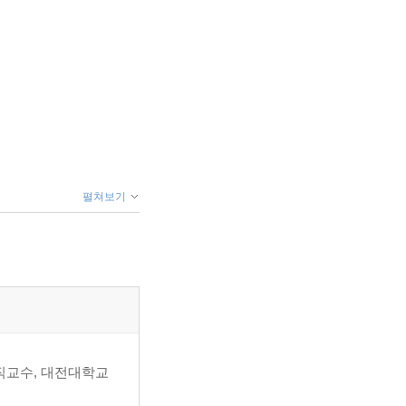
펼쳐보기
직교수, 대전대학교