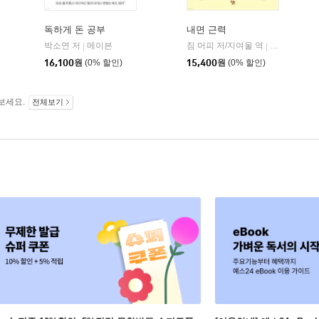
독하게 돈 공부
내면 근력
히읏
박소연 저
메이븐
짐 머피 저/지여울 역
윌북(willboo
|
|
|
16,100
원
(0% 할인)
15,400
원
(0% 할인)
보세요.
전체보기