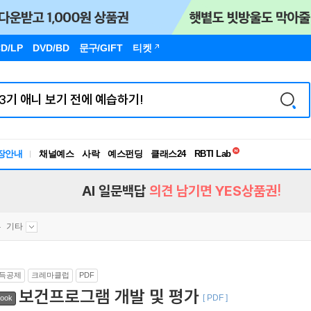
D/LP
DVD/BD
문구
/GIFT
티켓
독서유형검사
RBTI Lab
장안내
채널예스
사락
예스펀딩
클래스24
독서유형검사
AI 일문백답
의견 남기면 YES상품권!
기타
득공제
크레마클럽
PDF
보건프로그램 개발 및 평가
[ PDF ]
ook