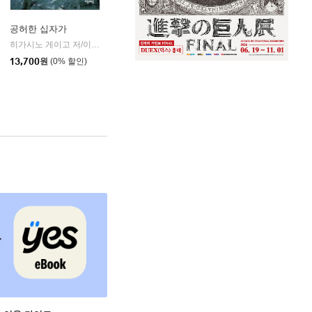
공허한 십자가
k)
히가시노 게이고 저/이선희 역
자음과모음
|
13,700
원
(0% 할인)