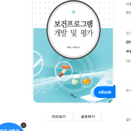
이
첫
정
판
쿠
Y
추
미리보기
공유하기
결