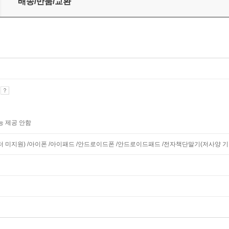
배송/반품/교환
기
능 제공 안함
니터 미지원) /아이폰 /아이패드 /안드로이드폰 /안드로이드패드 /전자책단말기(저사양 기기 