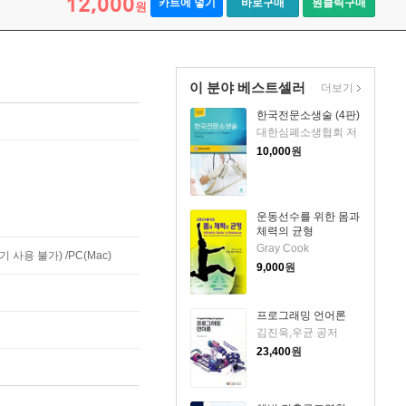
12,000
카트에 넣기
바로구매
원클릭구매
원
이 분야 베스트셀러
더보기
한국전문소생술 (4판)
대한심폐소생협회 저
10,000
원
운동선수를 위한 몸과
체력의 균형
Gray Cook
사용 불가) /PC(Mac)
9,000
원
프로그래밍 언어론
김진욱,우균 공저
23,400
원