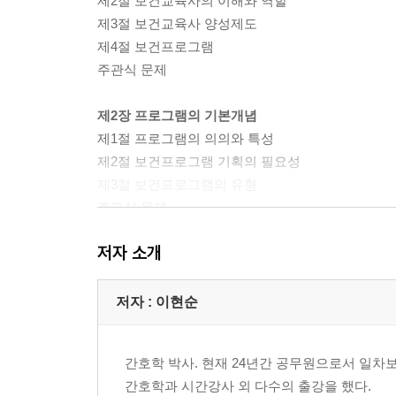
제2절 보건교육사의 이해와 역할
제3절 보건교육사 양성제도
제4절 보건프로그램
주관식 문제
제2장 프로그램의 기본개념
제1절 프로그램의 의의와 특성
제2절 보건프로그램 기획의 필요성
제3절 보건프로그램의 유형
주관식 문제
저자 소개
제3장 문제분석
제1절 문제분석
제2절 SWOT 분석
저자 : 이현순
제3절 우선순위 결정
제4절 요구사정 방법
간호학 박사. 현재 24년간 공무원으로서 일
제5절 목표설정
간호학과 시간강사 외 다수의 출강을 했다.
제6절 실행계획