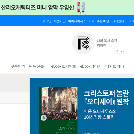
로그인
회원가입
마이페이지
카트
주문/배송
고객센터
Gl
쿠폰받기
단독선출간
eBook필기방법
eBook리더기
디지털머니