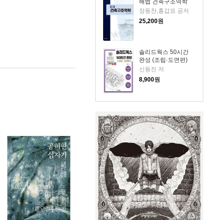
해법 건축구조역학
장동찬,홍갑표 공저
25,200
원
솔리드웍스 50시간
완성 (조립·도면편)
신동진 저
8,900
원