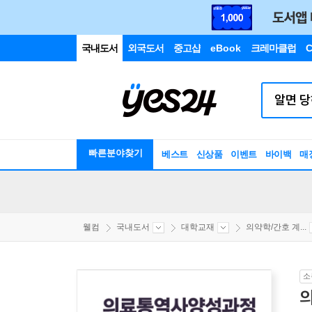
국내도서
외국도서
중고샵
eBook
크레마클럽
C
빠른분야찾기
베스트
신상품
이벤트
바이백
매
웰컴
국내도서
대학교재
의약학/간호 계...
소