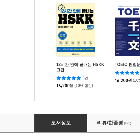
12시간 안에 끝내는 HSKK
TOEIC 천일
고급
3건
16,200
원
(10
16,200
원
(10% 할인)
의료통역사양성과정 통역실기 표준교재 중국어
도서정보
리뷰/한줄평
(0/1)