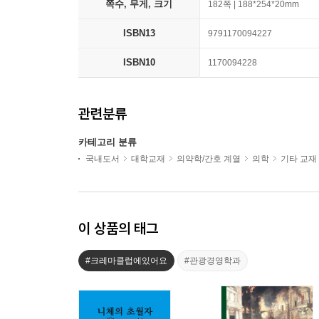
쪽수, 무게, 크기
182쪽 | 188*254*20mm
ISBN13
9791170094227
ISBN10
1170094228
관련분류
카테고리 분류
국내도서
대학교재
의약학/간호 계열
의학
기타 교재
이 상품의 태그
#크레마클럽에있어요
#관광경영학과