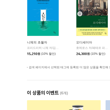
니체의 초월자
오디세이아
프리드리히 니체 저/김철 편역
히읏
호메로스 저/페테르 파울 루벤스 그림/박문재 역
|
15,210
원
(10% 할인)
24,300
원
(10% 할인)
검색 페이지에서 선택된 태그에 등록된 더 많은 상품을 확인해 
이 상품의 이벤트
(6개)