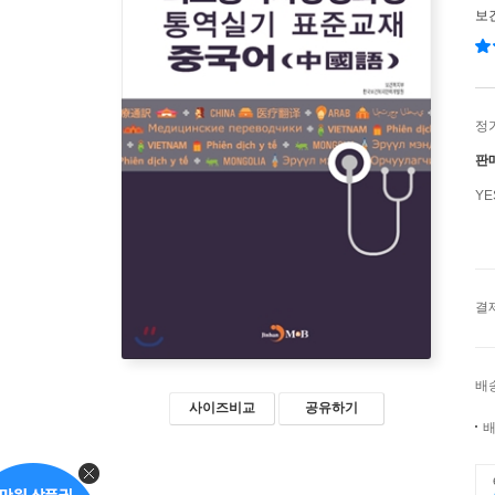
보
정
판
Y
결
배
사이즈비교
공유하기
배