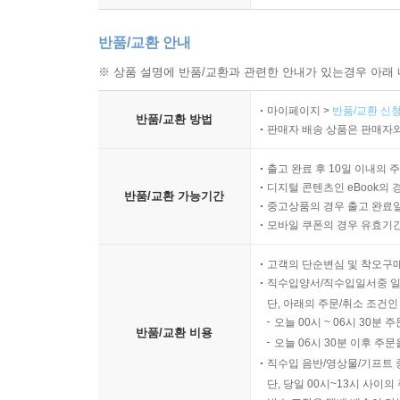
반품/교환 안내
※ 상품 설명에 반품/교환과 관련한 안내가 있는경우 아래 
마이페이지 >
반품/교환 신청
반품/교환 방법
판매자 배송 상품은 판매자와
출고 완료 후 10일 이내의 
디지털 콘텐츠인 eBook의 
반품/교환 가능기간
중고상품의 경우 출고 완료일
모바일 쿠폰의 경우 유효기간(
고객의 단순변심 및 착오구
직수입양서/직수입일서중 일
단, 아래의 주문/취소 조건인
오늘 00시 ~ 06시 30분 
반품/교환 비용
오늘 06시 30분 이후 주문
직수입 음반/영상물/기프트 
단, 당일 00시~13시 사이