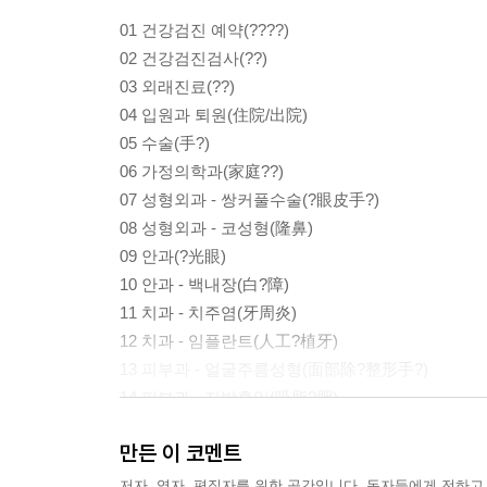
01 건강검진 예약(????)
02 건강검진검사(??)
03 외래진료(??)
04 입원과 퇴원(住院/出院)
05 수술(手?)
06 가정의학과(家庭??)
07 성형외과 - 쌍커풀수술(?眼皮手?)
08 성형외과 - 코성형(隆鼻)
09 안과(?光眼)
10 안과 - 백내장(白?障)
11 치과 - 치주염(牙周炎)
12 치과 - 임플란트(人工?植牙)
13 피부과 - 얼굴주름성형(面部除?整形手?)
14 피부과 - 지방흡입(吸脂?肥)
15 내과(?科)
만든 이 코멘트
저자, 역자, 편집자를 위한 공간입니다. 독자들에게 전하고