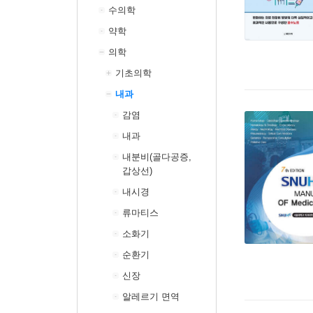
수의학
약학
의학
기초의학
내과
감염
내과
내분비(골다공증,
갑상선)
내시경
류마티스
소화기
순환기
신장
알레르기 면역