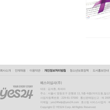
회사소개
인재채용
이용약관
개인정보처리방침
청소년보호정책
도서홍보안내
대표 : 김석환, 최세라
주소 : 서울시 영등포구 은행로 11, 5층~6층(여의도동,일신
사업자등록번호 : 229-81-37000 통신판매업신고 : 제 200
이메일 : yes24help@yes24.com 호스팅 서비스사업자 :
Copyright ⓒ YES24 Corp. All Rights Reserved.