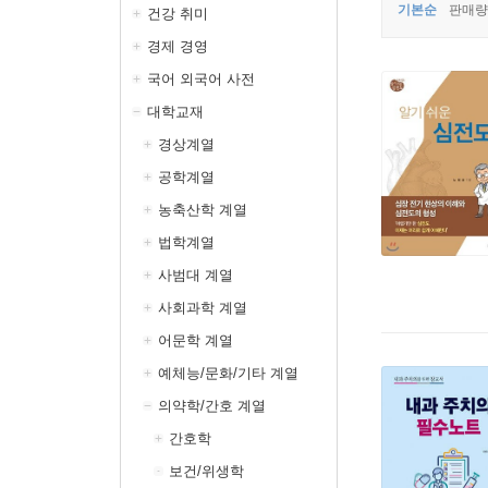
기본순
판매량
건강 취미
경제 경영
국어 외국어 사전
대학교재
경상계열
공학계열
농축산학 계열
법학계열
사범대 계열
사회과학 계열
어문학 계열
예체능/문화/기타 계열
의약학/간호 계열
간호학
보건/위생학