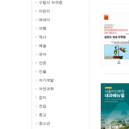
수험서 자격증
어린이
에세이
여행
역사
예술
유아
인문
인물
자기계발
자연과학
잡지
전집
종교
청소년