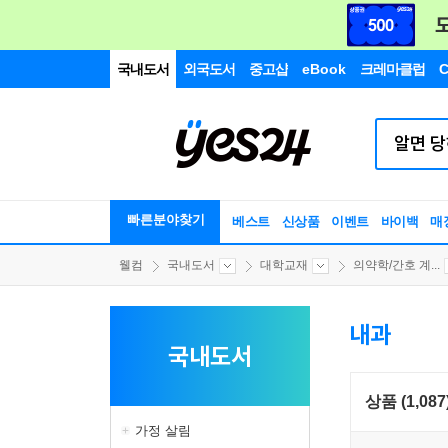
국내도서
외국도서
중고샵
eBook
크레마클럽
C
빠른분야찾기
베스트
신상품
이벤트
바이백
매
웰컴
국내도서
대학교재
의약학/간호 계...
내과
국내도서
상품 (1,087
가정 살림