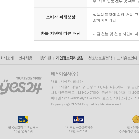
우, 세트 상품 전부 및 세트
상품의 불량에 의한 반품, 교
소비자 피해보상
준하여 처리됨
환불 지연에 따른 배상
대금 환불 및 환불 지연에 
회사소개
인재채용
이용약관
개인정보처리방침
청소년보호정책
도서홍보안내
대표 : 김석환, 최세라
주소 : 서울시 영등포구 은행로 11, 5층~6층(여의도동,일신
사업자등록번호 : 229-81-37000 통신판매업신고 : 제 200
이메일 : yes24help@yes24.com 호스팅 서비스사업자 :
Copyright ⓒ YES24 Corp. All Rights Reserved.