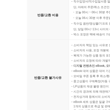
직수입양서/직수입일서중 일
단, 아래의 주문/취소 조건인
오늘 00시 ~ 06시 30분 
반품/교환 비용
오늘 06시 30분 이후 주문
직수입 음반/영상물/기프트 
단, 당일 00시~13시 사이
박스 포장은 택배 배송이 가
소비자의 책임 있는 사유로 
소비자의 사용, 포장 개봉에 
복제가 가능한 상품 등의 포장을 
소비자의 요청에 따라 개별
디지털 컨텐츠인 eBook, 
eBook 대여 상품은 대여 기
모바일 쿠폰 등록 후 취소/환
반품/교환 불가사유
중고상품이 구매확정(자동 
LP상품의 재생 불량 원인이 기
시간의 경과에 의해 재판매가
전자상거래 등에서의 소비자
eBook 세트 상품은 일괄 
1개의 상품으로 취급 및 판매