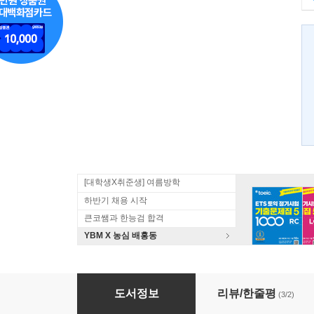
[대학생X취준생] 여름방학
하반기 채용 시작
큰코쌤과 한능검 합격
YBM X 농심 배홍동
쏙쏙 TOPIK 한국어 어휘 초급 40
도서정보
리뷰/한줄평
(3/2)