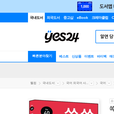
국내도서
외국도서
중고샵
eBook
크레마클럽
C
빠른분야찾기
베스트
신상품
이벤트
바이백
매
웰컴
국내도서
국어 외국어 사...
국어
소
쏙