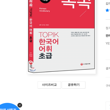
김
정
판
Y
결
사이즈비교
공유하기
구