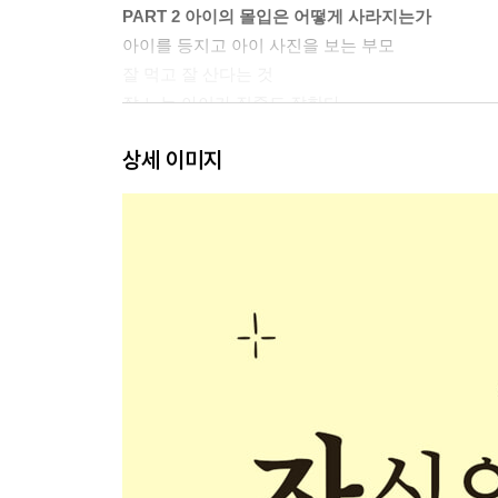
PART 2 아이의 몰입은 어떻게 사라지는가
아이를 등지고 아이 사진을 보는 부모
잘 먹고 잘 산다는 것
잘 노는 아이가 집중도 잘한다
아이들의 잠이 사라지고 있다
상세 이미지
누가 우리의 집중력을 훔쳐갔을까?
취향의 종말, 요즘 유행은 왜 다 거기서 거기일까?
사회적 전염 현상, “모두가 하니까”라는 덫
PART 3 아이의 집중력은 부모 하기 나름이다
몰입 스위치가 켜지는 순간은 언제인가요?
비효율적인 탐구시간을 주고 있나요?
집중하기엔 너무 잡음이 많은 환경은 아닌가요?
집중력이 좋은 아이는 과연 행복할까요?
실패를 두려워하지 않는 연습, 집에서 하고 있나요?
내 욕심보다 아이를 우선으로 두고 있나요?
집중할 만한 가치가 있는지는 누가 정해야 할까요?