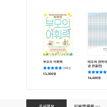
부모의 어휘력
태도에 관하여 
념 완결판)
168건
13,300
원
14,400
원
몰입이라는 아이의 세계
도서정보
리뷰/한줄평
(9/2)