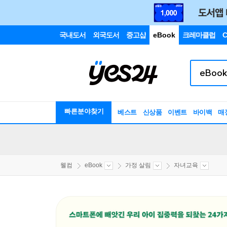
국내도서
외국도서
중고샵
eBook
크레마클럽
C
빠른분야찾기
베스트
신상품
이벤트
바이백
매
웰컴
eBook
가정 살림
자녀교육