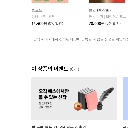
혼모노
몰입 (확장판)
성해나 저
창비
황농문 저
알에이치코리아(RHK)
|
|
14,400
원
(0% 할인)
20,000
원
(0% 할인)
검색 페이지에서 선택된 태그에 등록된 더 많은 상품을 확인해 
이 상품의 이벤트
(6개)
한 눈에 보는 YES24 단독 선출간
e