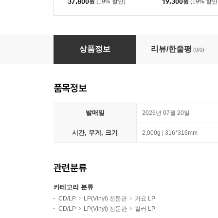
37,800
원
(19% 할인)
19,300
원
(19% 할인
태양 (TAEYANG) - QUINTESSENCE [컬러 LP]
상품정보
리뷰/한줄평
(0/0)
품목정보
발매일
2026년 07월 20일
시간, 무게, 크기
2,000g | 316*316mm
관련분류
카테고리 분류
CD/LP
LP(Vinyl) 전문관
가요 LP
CD/LP
LP(Vinyl) 전문관
컬러 LP