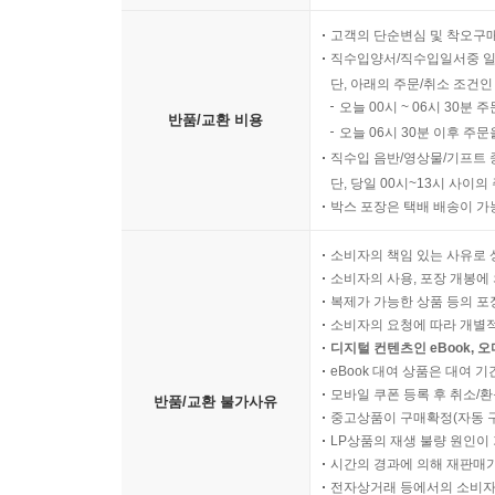
고객의 단순변심 및 착오구
직수입양서/직수입일서중 일
단, 아래의 주문/취소 조건인
오늘 00시 ~ 06시 30분 
반품/교환 비용
오늘 06시 30분 이후 주문
직수입 음반/영상물/기프트 
단, 당일 00시~13시 사이
박스 포장은 택배 배송이 가
소비자의 책임 있는 사유로 
소비자의 사용, 포장 개봉에 
복제가 가능한 상품 등의 포장을 
소비자의 요청에 따라 개별
디지털 컨텐츠인 eBook, 
eBook 대여 상품은 대여 기
모바일 쿠폰 등록 후 취소/환
반품/교환 불가사유
중고상품이 구매확정(자동 
LP상품의 재생 불량 원인이 기
시간의 경과에 의해 재판매가
전자상거래 등에서의 소비자