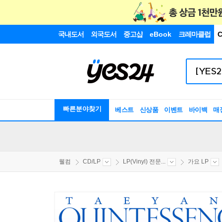
국내도서
외국도서
중고샵
eBook
크레마클럽
C
빠른분야찾기
베스트
신상품
이벤트
바이백
매
웰컴
CD/LP
LP(Vinyl) 전문...
가요 LP