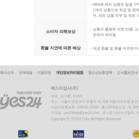
eBook 세트 상품은 일괄 
1개의 상품으로 취급 및 판매
우, 세트 상품 전부 및 세트
상품의 불량에 의한 반품, 교
소비자 피해보상
준하여 처리됨
환불 지연에 따른 배상
대금 환불 및 환불 지연에 
회사소개
인재채용
이용약관
개인정보처리방침
청소년보호정책
도서홍보안내
대표 : 김석환, 최세라
주소 : 서울시 영등포구 은행로 11, 5층~6층(여의도동,일신
사업자등록번호 : 229-81-37000 통신판매업신고 : 제 200
이메일 : yes24help@yes24.com 호스팅 서비스사업자 :
Copyright ⓒ YES24 Corp. All Rights Reserved.