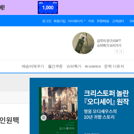
로그인
회원가입
마이페이지
카트
주문/배송
고객센터
Gl
배송비채우기
월간쿠폰
슈퍼특가
re:ssence
문학 디퓨저
올인원팩