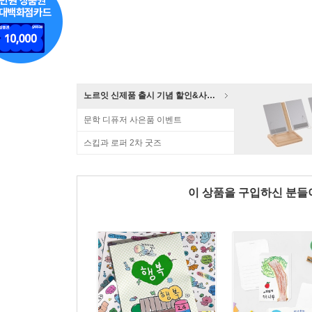
노르잇 신제품 출시 기념 할인&사은품 증정!
문학 디퓨저 사은품 이벤트
스킵과 로퍼 2차 굿즈
이 상품을 구입하신 분