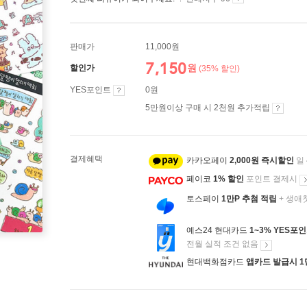
판매가
11,000원
7,150
원
할인가
(35% 할인)
YES포인트
0원
5만원이상 구매 시 2천원 추가적립
결제혜택
카카오페이
2,000원 즉시할인
일
페이코
1% 할인
포인트 결제시
토스페이
1만P 추첨 적립
+ 생애
예스24 현대카드
1~3% YES포
전월 실적 조건 없음
현대백화점카드
앱카드 발급시 1