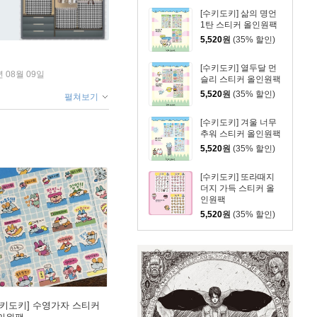
[수키도키] 삶의 명언
1탄 스티커 올인원팩
5,520
원
(35% 할인)
[수키도키] 열두달 먼
년 08월 09일
슬리 스티커 올인원팩
5,520
원
(35% 할인)
펼쳐보기
[수키도키] 겨울 너무
추워 스티커 올인원팩
5,520
원
(35% 할인)
[수키도키] 또라때지
더지 가득 스티커 올
인원팩
5,520
원
(35% 할인)
수키도키] 수영가자 스티커