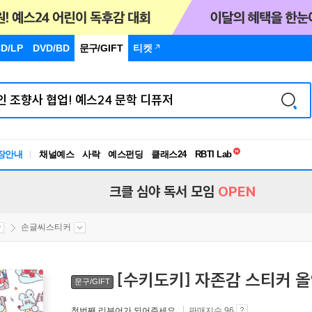
D/LP
DVD/BD
문구
/GIFT
티켓
독서유형검사
RBTI Lab
장안내
채널예스
사락
예스펀딩
클래스24
독서유형검사
크클 심야 독서 모임
OPEN
손글씨스티커
[수키도키] 자존감 스티커 
문구/GIFT
첫번째 리뷰어가 되어주세요.
판매지수 96