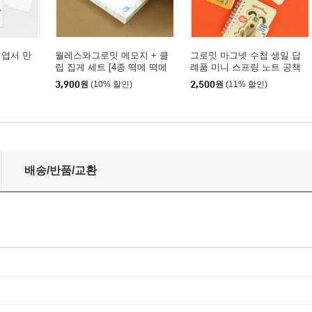
책엽서 만
월레스와그로밋 메모지 + 클
그로밋 마그넷 수첩 생일 답
립 집게 세트 [4종 떡메 떡메
례품 미니 스프링 노트 공책
모지 포스트 메모 잇 그로밋
[정품 월레스와그로밋 캐릭터
3,900
원
(10% 할인)
2,500
원
(11% 할인)
윌레스 윌리스 미니 귀여운
굿즈 학용품 구디백 포켓 메
캐릭터 굿즈]
모 템]
배송/반품/교환