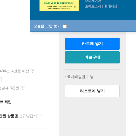
판매중
오늘은 그만 보기
수량
카트에 넣기
바로구매
 400건, 4만원 이상
국내배송만 가능
첫결제 3천원
리스트에 넣기
인트 적립
만원 상품권
신규발급시