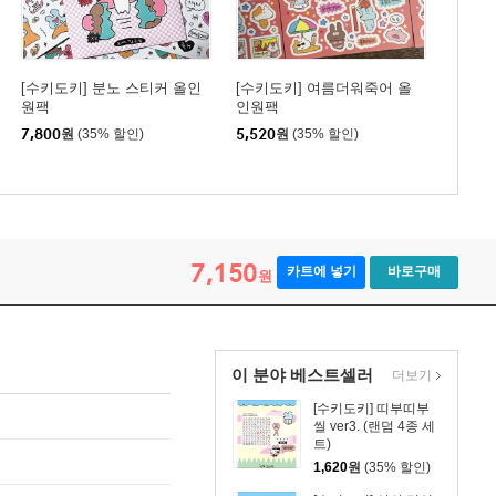
[수키도키] 분노 스티커 올인
[수키도키] 여름더워죽어 올
원팩
인원팩
7,800
원
(35% 할인)
5,520
원
(35% 할인)
7,150
카트에 넣기
바로구매
원
이 분야 베스트셀러
더보기
[수키도키] 띠부띠부
씰 ver3. (랜덤 4종 세
트)
1,620
원
(35% 할인)