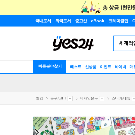
국내도서
외국도서
중고샵
eBook
크레마클럽
C
빠른분야찾기
베스트
신상품
이벤트
바이백
매
웰컴
문구/GIFT
디자인문구
스티커/테잎