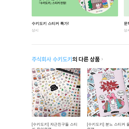
수키도키 스티커 특가!
문
상시
상
주식회사 수키도키
의 다른 상품
[수키도키] 쟈근친구들 스티
[수키도키] 분노 스티커 