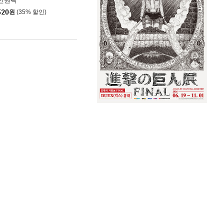
인원팩
520
원
(35% 할인)