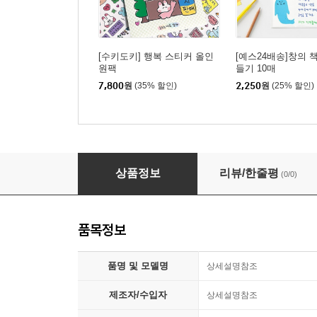
[수키도키] 행복 스티커 올인
[예스24배송]창의 
원팩
들기 10매
7,800
원
(35% 할인)
2,250
원
(25% 할인)
[수키도키] 자존감 스티커 올인원팩
상품정보
리뷰/한줄평
(0/0)
품목정보
품명 및 모델명
상세설명참조
제조자/수입자
상세설명참조