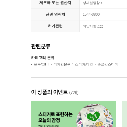
제조국 또는 원산지
상세설명참조
관련 연락처
1544-3800
허가관련
해당사항없음
관련분류
카테고리 분류
문구/GIFT
디자인문구
스티커/테잎
손글씨스티커
이 상품의 이벤트
(7개)