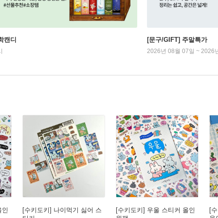
학캔디
[문구/GIFT] 주말특가
시
2026년 08월 07일 ~ 2026
올인
[수키도키] 나이먹기 싫어 스
[수키도키] 우울 스티커 올인
[