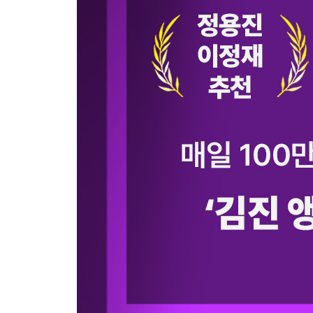
회복적 정의와 낙인 이론: 촉법소년 딜레마
스탠퍼드 교도소 실험: 갑질하는 사람은 정말 나쁜
가스라이팅과 악의 평범성: JMS와 사이비 종교는
리플리 증후군: 거짓을 믿기로 선택한 사회
혐오의 비즈니스: 사이버 렉카는 어떻게 타인의 불
반지성주의: 문해력이 부족한 사회가 된 이유
오픈런의 사회학: 왜 우리는 줄을 서는가
쇼비니즘: 국뽕과 애국심 사이, 위험한 줄타기
인구절벽: 인류는 왜 스스로 소멸을 택했나
타자화: 노키즈존과 혐오, 우리는 왜 끊임없이 누
PART 4
문화 우리가 향유하는 것들의 이면
연결되지 않을 권리: 고독을 잃어버린 시대
가상 현실과 자아: SNS 속의 나와 현실의 나, 무엇
세대 갈등의 기원: MZ세대는 왜 '공정'에 집착하고,