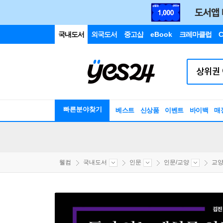
국내도서
외국도서
중고샵
eBook
크레마클럽
C
빠른분야찾기
베스트
신상품
이벤트
바이백
매
웰컴
국내도서
인문
인문/교양
교양