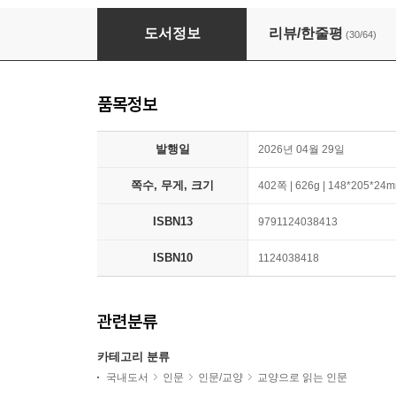
품격 있는 대화를 위한 지식 브리핑
도서정보
리뷰/한줄평
(30/64)
품목정보
발행일
2026년 04월 29일
쪽수, 무게, 크기
402쪽 | 626g | 148*205*24
ISBN13
9791124038413
ISBN10
1124038418
관련분류
카테고리 분류
국내도서
인문
인문/교양
교양으로 읽는 인문