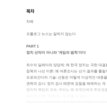
목차
차례
프롤로그 뉴스는 말하지 않는다
PART 1
정치 선악이 아니라 '게임의 법칙'이다
죄수의 딜레마와 양당제: 왜 한국 정치는 극한 대결
침묵의 나선 이론: 왜 여론조사는 선거 결과를 틀릴
프로파간다의 기술: 선동은 어떻게 이성적인 대중을
권력과 감시: 정치 검사 때문에 검찰을 해체하는 게
정치적 책임의 귀속: 우리는 왜 외국인에게 투표권
합리적 선택: 독재자는 왜 멈출 수 없는가
억지 이론: 국제사회는 왜 김정은을 제거하지 않을