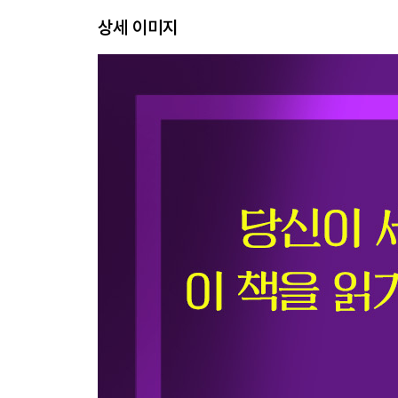
상세 이미지
PART 2
경제 돈에 가려진 논리
법정화폐의 역설: 돈은 왜 녹아내리는가
환율 전쟁: 내 월급 빼고 다 오르는 '킹달러' 현상의
레버리지의 함정: "빚도 자산이다"라는 말은 언제 
거품의 역사: 튤립부터 강남 아파트까지, 인간은 
부동산의 문화자본화: 왜 경기도 상가 건물보다 압구
신뢰의 제도화: 가상자산은 정말 안전한 자산일까
낙수효과와 분수효과: 기업이 잘되면 정말 나도 잘
포퓰리즘의 경제학: 퍼주기 정책은 어떻게 나라를
반도체 방패: 한국과 대만이 침공받지 않는 이유
PART 3
사회 공정이라는 이름의 딜레마
깨진 유리창 이론: 왜 낙서가 '묻지마 범죄의 시그널