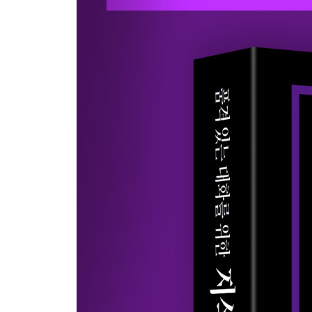
문화제국주의: 넷플릭스와 유튜브는 어떻게 전 세
밈의 진화: 문화 유전자는 어떻게 바이러스처럼 전
사회적 전염: 그 많던 두쫀쿠는 어디로 갔을까
액체 근대: 왜 사람들은 점점 혼자 노는 것을 더 좋
PART 5
국제 질서를 움직이는 서사와 비용
핵 억지력: 가장 파괴적인 무기는 어떻게 세계를 지
관리된 불안정: 이스라엘은 과연 중동의 패권을 쥘 
투키디데스의 함정: 미국과 중국은 정말 전쟁할 운
침략 서사의 자기복제: 영화 〈색, 계〉가 보여주는
먼로 독트린과 고립주의: 미국은 왜 주기적으로 문
숙청의 경제학: 독재자는 왜 2인자를 살려두지 않
에너지 무기화: 파이프라인은 누가 잠그는가
자원의 저주: 석유가 펑펑 나는 나라들의 국민은 왜