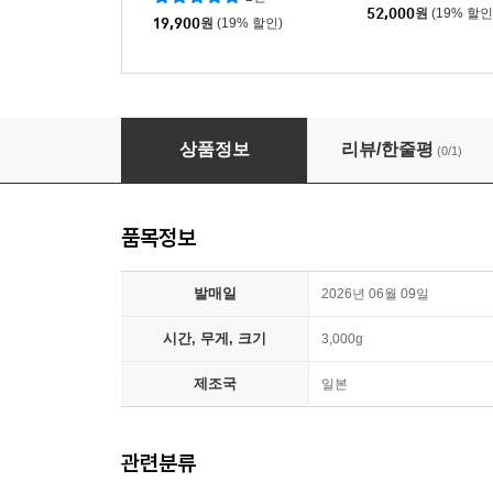
52,000
원
(19% 할인
19,900
원
(19% 할인)
Aimyon (아이묭, あいみょん) - 1집 Excitement 
상품정보
리뷰/한줄평
(0/1)
품목정보
발매일
2026년 06월 09일
시간, 무게, 크기
3,000g
제조국
일본
관련분류