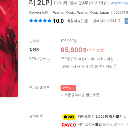
러 2LP]
아이묭 데뷔 10주년 기념반
[ 45rpm / 
Aimyon
노래
Warner Music
/
Warner Music Japan
2026년 
10.0
회원리뷰(
1
건)
판매지수 4,044
판매가
105,900원
85,800
원
할인가
(19% 할인)
YES포인트
860원 (1% 적립) + 마니아추가적립
5만원이상 구매 시 2천원 추가적립
추가혜택쿠폰
쿠폰받기
주문금액대별 할인쿠폰
결제혜택
카카오페이
2,000원 즉시할인
일
페이코
1% 할인
포인트 결제시