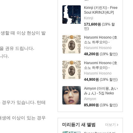
Kirinji (키린지) - Free
Soul KIRINJI [4LP]
Kirinji
171,600
원
(19% 할
인)
재생할 때 이상 현상이 발
Haruomi Hosono (호
소노 하루오미) -
Yours Sincerely [컬러
을 권유 드립니다.
Haruomi Hosono
LP]
48,200
원
(19% 할인)
니다.
Haruomi Hosono (호
소노 하루오미) -
Yours Sincerely [LP]
Haruomi Hosono
44,900
원
(19% 할인)
Aimyon (아이묭, あい
みょん) - 5집 Neko
Ni Jealousy (고양이
Aimyon
 경우가 있습니다. 턴테
에 대한 질투) [컬러
85,800
원
(19% 할인)
2LP]
 재생에 이상이 있는 경우
미리듣기 새 앨범
더보기