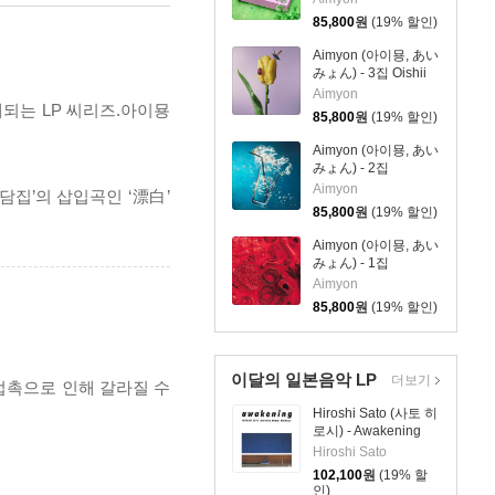
(눈동자에 떨어지는
85,800
원
(19% 할인)
레코드) [컬러 2LP]
Aimyon (아이묭, あい
みょん) - 3집 Oishii
Pasta Ga Aru To Kiite
Aimyon
되는 LP 씨리즈.아이묭
(맛있는 파스타가 있
85,800
원
(19% 할인)
다고 들어서) [컬러
2LP]
Aimyon (아이묭, あい
みょん) - 2집
Syunkanteki Sixth
Aimyon
담집’의 삽입곡인 ‘漂白’
Sense (순간적인 식
85,800
원
(19% 할인)
스센스) [컬러 2LP]
Aimyon (아이묭, あい
みょん) - 1집
Excitement of Youth
Aimyon
[레드 컬러 2LP]
85,800
원
(19% 할인)
이달의 일본음악 LP
더보기
 접촉으로 인해 갈라질 수
Hiroshi Sato (사토 히
로시) - Awakening
special edition [클리
Hiroshi Sato
어 블루 & 라이트 블
102,100
원
(19% 할
루 컬러 2LP]
인)