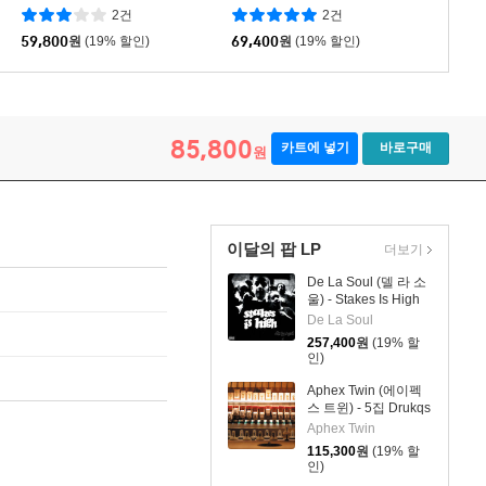
xy Vol. 3: Awesome Mix Vol.
From the Motion Picture) [블
2건
2건
3 OST) [2LP]
랙 아이스 컬러 2LP]
59,800
원
(19% 할인)
69,400
원
(19% 할인)
85,800
카트에 넣기
바로구매
원
이달의 팝 LP
더보기
De La Soul (델 라 소
울) - Stakes Is High
[컬러 4LP]
De La Soul
257,400
원
(19% 할
인)
Aphex Twin (에이펙
스 트윈) - 5집 Drukqs
[4LP]
Aphex Twin
115,300
원
(19% 할
인)