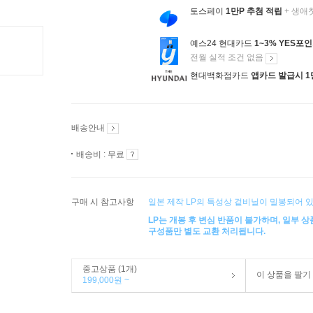
토스페이
1만P 추첨 적립
+ 생애
예스24 현대카드
1~3% YES포
전월 실적 조건 없음
현대백화점카드
앱카드 발급시 1
배송안내
배송비 : 무료
구매 시 참고사항
일본 제작 LP의 특성상 겉비닐이 밀봉되어 있
LP는 개봉 후 변심 반품이 불가하며, 일부 
구성품만 별도 교환 처리됩니다.
중고상품 (1개)
이 상품을 팔기
199,000원 ~