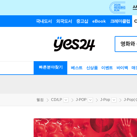
국내도서
외국도서
중고샵
eBook
크레마클럽
C
빠른분야찾기
베스트
신상품
이벤트
바이백
매
웰컴
CD/LP
J-POP
J-Pop
J-Pop(