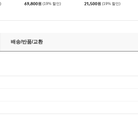
러 2LP]
OST
)
69,800
원
(19% 할인)
21,500
원
(19% 할인)
of Youth [레드 컬러 2LP]
배송/반품/교환