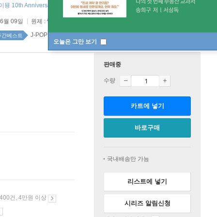
아이묭 10th Anniversary CARD (전용 QR코드) ]
06월 09일
원제 :
靑春のエキサイトメント
J-POP 52위
주간베스트
오늘은 그만 보기
판매중
수량
카트에 넣기
바로구매
국내배송만 가능
리스트에 넣기
 400건, 4만원 이상
시리즈 알림신청