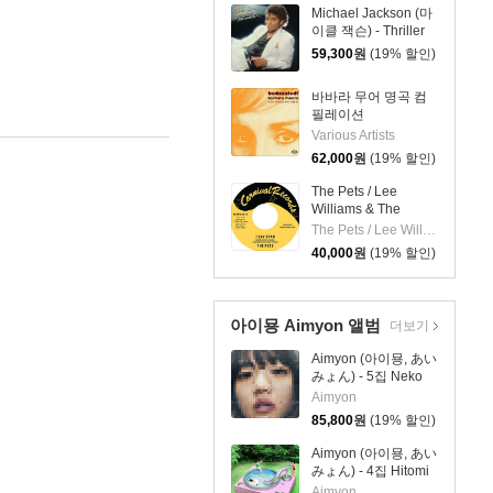
Michael Jackson (마
이클 잭슨) - Thriller
[레드 앤 블랙 마블
59,300
원
(19% 할인)
LP]
바바라 무어 명곡 컴
필레이션
(Bedazzled! Barbara
Various Artists
Moore TV, Film And
62,000
원
(19% 할인)
Studio Work 1965–
81) [2LP]
The Pets / Lee
Williams & The
Cymbals - I Say
The Pets / Lee Williams & The Cymbals
Yeah / It's Everything
40,000
원
(19% 할인)
About You I Love [7
인치 Vinyl]
아이묭 Aimyon 앨범
더보기
Aimyon (아이묭, あい
みょん) - 5집 Neko
Ni Jealousy (고양이
Aimyon
에 대한 질투) [컬러
85,800
원
(19% 할인)
2LP]
Aimyon (아이묭, あい
みょん) - 4집 Hitomi
E Ochiruyo Record
Aimyon