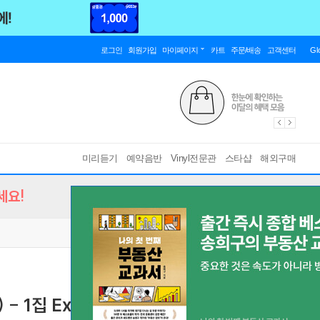
로그인
회원가입
마이페이지
카트
주문/배송
고객센터
Gl
미리듣기
예약음반
Vinyl전문관
스타샵
해외구매
세요!
1집 Excitement of Youth [레드 컬