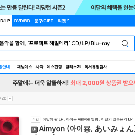
D/LP
DVD/BD
문구
/GIFT
티켓
장안내
채널예스
사락
예스펀딩
클래스24
독서유형검사
RBTI Lab
독서유형검사
주말에는 더욱 알뜰하게!
최대 2,000원 상품권 받으
수입)
이달의 팝 LP
,
아이묭 Aimyon 앨범
,
이달의 일본음악 LP
수입
Aimyon (아이묭, あいみょん) - 
LP