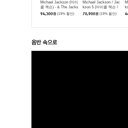
Michael Jackson (마이
Michael Jackson / Jac
M
클 잭슨) - & The Jacks
kson 5 (마이클 잭슨 /
k
on 5 - The Best - [투명
잭슨파이브) - Greatest
잭
94,300
원
(19% 할인)
70,900
원
(19% 할인)
4
밀키 컬러 LP]
Hits
H
음반 속으로