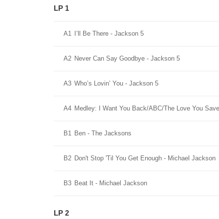
LP 1
A1
I’ll Be There - Jackson 5
A2
Never Can Say Goodbye - Jackson 5
A3
Who’s Lovin’ You - Jackson 5
A4
Medley: I Want You Back/ABC/The Love You Save
B1
Ben - The Jacksons
B2
Don't Stop 'Til You Get Enough - Michael Jackson
B3
Beat It - Michael Jackson
LP 2