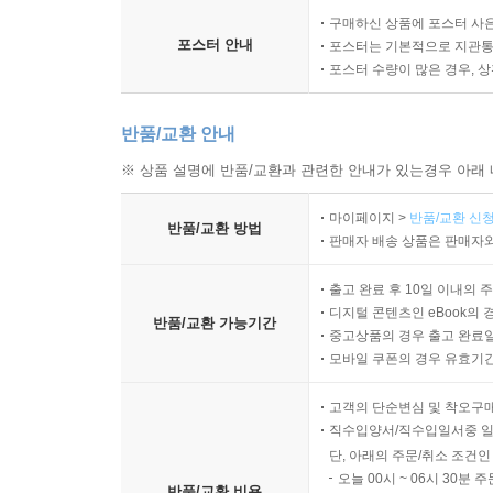
구매하신 상품에 포스터 사은
포스터 안내
포스터는 기본적으로 지관통에
포스터 수량이 많은 경우, 
반품/교환 안내
※ 상품 설명에 반품/교환과 관련한 안내가 있는경우 아래 
마이페이지 >
반품/교환 신청
반품/교환 방법
판매자 배송 상품은 판매자와
출고 완료 후 10일 이내의 
디지털 콘텐츠인 eBook의 
반품/교환 가능기간
중고상품의 경우 출고 완료일
모바일 쿠폰의 경우 유효기간(
고객의 단순변심 및 착오구
직수입양서/직수입일서중 일
단, 아래의 주문/취소 조건인
오늘 00시 ~ 06시 30분 
반품/교환 비용