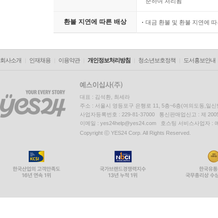
준하여 처리됨
환불 지연에 따른 배상
대금 환불 및 환불 지연에 
회사소개
인재채용
이용약관
개인정보처리방침
청소년보호정책
도서홍보안내
대표 : 김석환, 최세라
주소 : 서울시 영등포구 은행로 11, 5층~6층(여의도동,일신
사업자등록번호 : 229-81-37000 통신판매업신고 : 제 200
이메일 : yes24help@yes24.com 호스팅 서비스사업자 :
Copyright ⓒ YES24 Corp. All Rights Reserved.