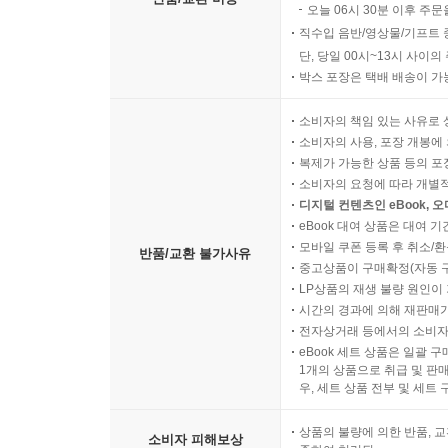
오늘 06시 30분 이후 주문
직수입 음반/영상물/기프트 
단, 당일 00시~13시 사이
박스 포장은 택배 배송이 가
소비자의 책임 있는 사유로 
소비자의 사용, 포장 개봉에 
복제가 가능한 상품 등의 포장을 
소비자의 요청에 따라 개별
디지털 컨텐츠인 eBook, 
eBook 대여 상품은 대여 기
모바일 쿠폰 등록 후 취소/환
반품/교환 불가사유
중고상품이 구매확정(자동 
LP상품의 재생 불량 원인이 기
시간의 경과에 의해 재판매가
전자상거래 등에서의 소비자
eBook 세트 상품은 일괄 
1개의 상품으로 취급 및 판매
우, 세트 상품 전부 및 세트
상품의 불량에 의한 반품, 교
소비자 피해보상