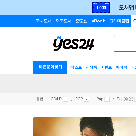
국내도서
외국도서
중고샵
eBook
크레마클럽
C
빠른분야찾기
베스트
신상품
이벤트
바이백
매
웰컴
CD/LP
POP
Pop
Pop(수입)