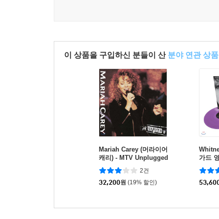
이 상품을 구입하신 분들이 산
분야 연관 상품
Mariah Carey (머라이어
Whitn
캐리) - MTV Unplugged
가드 영
[LP]
년 기념 
2건
u Love
32,200
원
(19% 할인)
e Bod
53,60
플 컬러