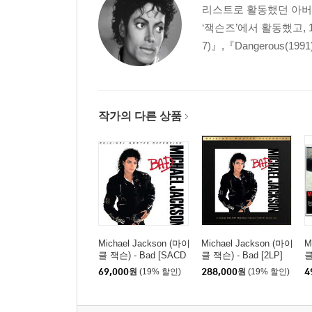
리스트로 활동했던 아버지
‘잭슨즈’에서 활동했고, 197
7)』,『Dangerous(1991)』
작가의 다른 상품
Michael Jackson (마이
Michael Jackson (마이
M
클 잭슨) - Bad [SACD
클 잭슨) - Bad [2LP]
클
Hybrid]
69,000
원
(19% 할인)
288,000
원
(19% 할인)
4