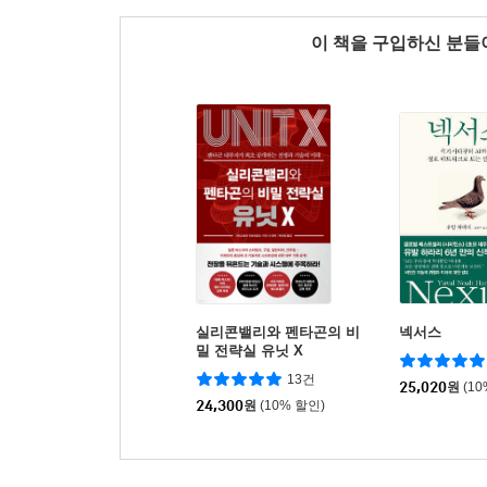
이 책을 구입하신 분
실리콘밸리와 펜타곤의 비
넥서스
밀 전략실 유닛 X
13건
25,020
원
(1
24,300
원
(10% 할인)