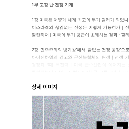
1부 고장 난 전쟁 기계
1장 미국은 어떻게 세계 최고의 무기 딜러가 되었나
이스라엘의 끊임없는 전쟁은 어떻게 가능한가 | 전 
팔란티어 | 미국의 무기 공급이 초래하는 결과 : 필
2장 ‘민주주의의 병기창’에서 ‘끝없는 전쟁 공장’으
아이젠하워의 경고와 군산복합체의 탄생 | 전쟁 기
경쟁과 3대 핵전력 | 미국 군수산업의 이어지는 호
클린턴부터 도널드 트럼프까지 | 폴 크루그먼과 조
상세 이미지
3장 아마겟돈 속 폭리 취득자들
대륙간탄도미사일의 존재 이유 : 일자리, 이익, 정
논리의 진위 | 전쟁 기계가 사회에 끼치는 영향: 핵
4장 죽음을 파는 상인들
록히드 마틴과 F-35 : 펜타곤 역사상 가장 비싸고