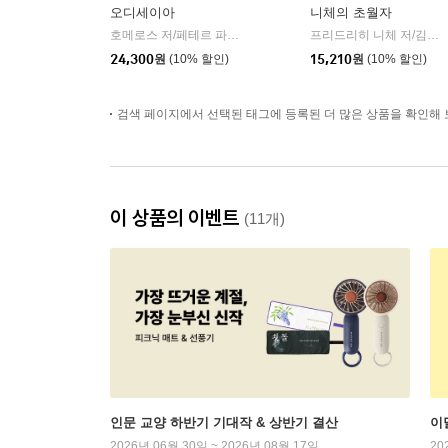
오디세이아
니체의 초월자
호메로스 저/페테르 파울 루벤스 그림/박문재 역
현대지성
프리드리히 니체 저/김철 편역
|
24,300
원
(10% 할인)
15,210
원
(10% 할인)
검색 페이지에서 선택된 태그에 등록된 더 많은 상품을 확인해 
이 상품의 이벤트
(11개)
인문 교양 하반기 기대작 & 상반기 결산
이
2026년 06월 30일 ~ 2026년 08월 17일
20