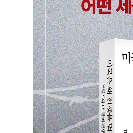
로비스트들이 미국의 국방 정책을 좌우한다 | 회전문
정부를 위해서도 일하는 로비스트들
8장 조작된 합의 : 매수될 준비가 되어 있는 싱크탱
국방부 계약업체들로부터 후원금을 받는 대다수 싱
싱크탱크들의 달라진 자금 조달법 : 이해관계 후원 그
영향 | 미국 국방 전략의 공개 논쟁을 장악하고 있
9장 미국 과학의 군사화 : 상아탑 매수하기
대학들, 미국 전쟁 기계의 한 축이 되다 | 존스홉킨
MIT AI 액셀러레이터 : 미사일 시험에서 AI의 
텍사스A&M대학교 : 극초음속미사일에서 핵무기까지 
협력 관계 | 카네기멜런대학교 : 미국 육군 AI 태
자금 지원 : 심리전, 인간 지형 시스템, 심문과 고문
10장 미디어 포섭 : 프로파간다로 전쟁 기계에 힘 
이라크전쟁과 콜린 파월의 쇼, 그리고 언론 보도의 편
럼즈펠드와 주류 언론의 헛다리 보도 | 무엇이 언론