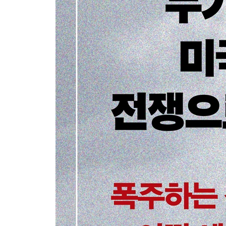
방산업체의 화려한 행보와 ‘회전문 인사’ 동맹 | 좀
2부 전쟁 기계의 비용
5장 해외에서는 끝없는 전쟁, 국내에서는 끝없는 
굶주림과 상처에 시달리는 참전 용사들 | 전쟁 경제
놀라운 경제적 이익을 가져다준다는 주장의 실상 |
6장 해외 군사기지와 군사 과잉 확장의 비용
전 세계 포괄 군사 전략 : 80개국, 17만 명, 연간 
전력 투입의 핵심 거점 | 람슈타인 : 아프리카와 중
지속 가능한 전쟁 | 해외 기지 운용의 걸림돌 : 광
3부 전쟁 기계의 판매
7장 전쟁 기계의 로비스트들은 어떻게 워싱턴을 
‘쓰레기 같은 작은 배’ 연안전투함 사업이 살아남은