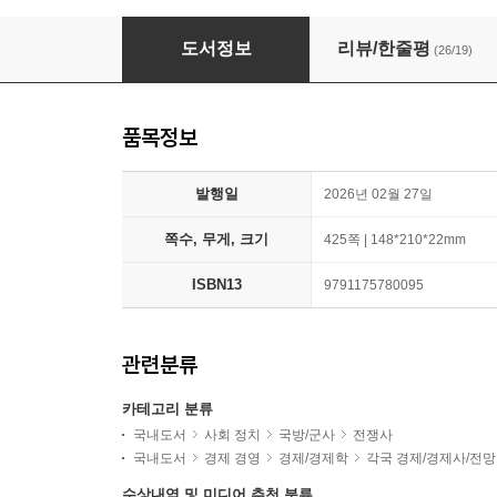
미국은 왜 전쟁을 멈추지 못하는가
도서정보
리뷰/한줄평
(26/19)
품목정보
발행일
2026년 02월 27일
쪽수, 무게, 크기
425쪽 | 148*210*22mm
ISBN13
9791175780095
관련분류
카테고리 분류
국내도서
사회 정치
국방/군사
전쟁사
국내도서
경제 경영
경제/경제학
각국 경제/경제사/전망
수상내역 및 미디어 추천 분류