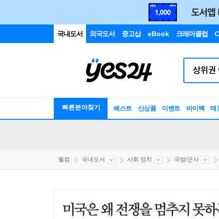
국내도서
외국도서
중고샵
eBook
크레마클럽
C
빠른분야찾기
베스트
신상품
이벤트
바이백
매
웰컴
국내도서
사회 정치
국방/군사