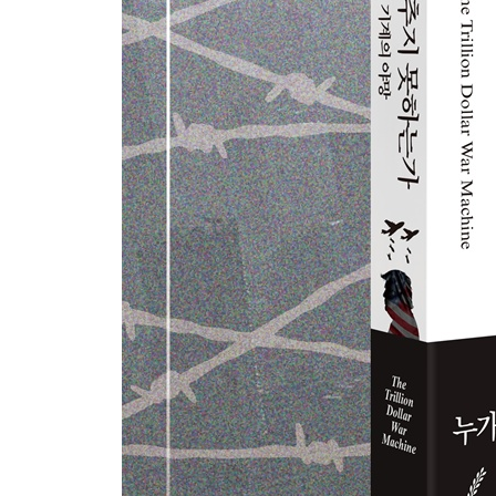
11장 마음과 정신을 차지하기 위한 싸움 : 할리우드
곡예비행팀 미국 공군 선더버즈 : 정교하게 다듬어진 
엔터테인먼트산업을 군과 CIA의 선전 도구로 활용
시나리오를 검토하고, 대사를 수정하고, 줄거리를 
12장 군대를 더 ‘디즈니스럽게’ 만들기 : 펜타곤과
비디오게임과 첨단 전쟁의 결합 : 게임과 현실의 경
인력 확보의 원천, 게이밍 세계 | 게임과 시뮬레이션,
4부 전쟁 기계의 미래
13장 멋지고 새로운 전쟁 기계 : 빅테크와 군수산업
자동화 전쟁 시대의 도래 : 무인, 극초음속, AI
국방부의 실리콘밸리 동맹 1 : 팔머 러키와 안두릴 
3 : 에릭 슈밋과 AI | 불황을 타지 않는 분야, 