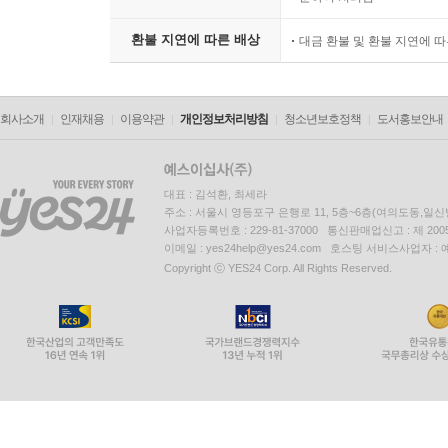
환불 지연에 따른 배상
대금 환불 및 환불 지연에 
회사소개
인재채용
이용약관
개인정보처리방침
청소년보호정책
도서홍보안내
대표 : 김석환, 최세라
주소 : 서울시 영등포구 은행로 11, 5층~6층(여의도동,일신
사업자등록번호 : 229-81-37000 통신판매업신고 : 제 200
이메일 : yes24help@yes24.com 호스팅 서비스사업자 :
Copyright ⓒ YES24 Corp. All Rights Reserved.