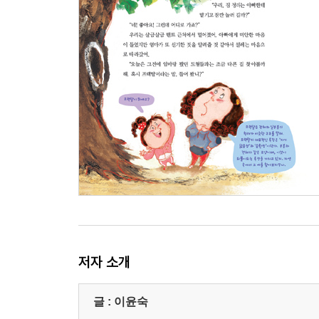
산에 숨은 기하학은 뭘까? 138
미스터리 기하학 150
자연은 멋진 아이디어를 주는 보물창고! 152
《기하학이란?》 점, 선, 면, 부피의 관계를 연구해요!
저자 소개
글 : 이윤숙