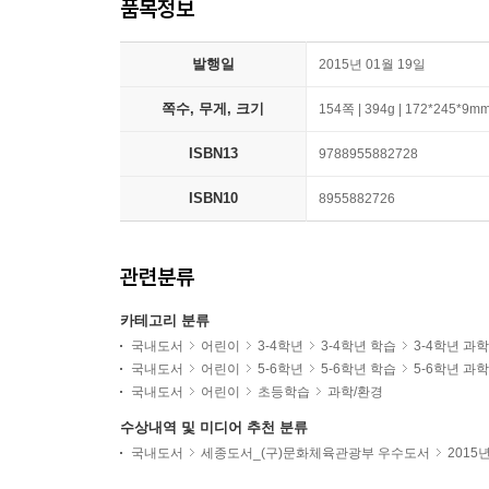
품목정보
발행일
2015년 01월 19일
쪽수, 무게, 크기
154쪽 | 394g | 172*245*9m
ISBN13
9788955882728
ISBN10
8955882726
관련분류
카테고리 분류
국내도서
어린이
3-4학년
3-4학년 학습
3-4학년 과
국내도서
어린이
5-6학년
5-6학년 학습
5-6학년 과
국내도서
어린이
초등학습
과학/환경
수상내역 및 미디어 추천 분류
국내도서
세종도서_(구)문화체육관광부 우수도서
2015