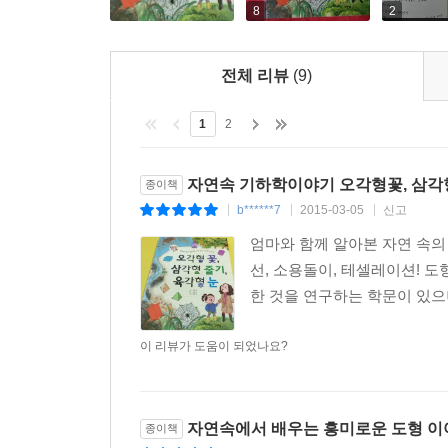
8
2
3. 학교에서 배우는 기하학 수업이 재미있어져요!
전체 리뷰
(9)
아이들은 초등학교 3학년이 되면 평면도형을 시작
됩니다. 하지만 교과서를 통해서만 배우는 기하학
1
2
무늬들을 쉽고 친근하게 익혀 아이들이 학교에서 수
아이들은 삼각형을 배울 때는 향부자 줄기를, 대칭
거예요
자연속 기하학이야기 오각형꽃, 삼각형
종이책
b******7
2015-03-05
신고
|
|
|
엄마와 함께 알아본 자연 속의 기
선, 소용돌이, 테셀레이션! 
한 것을 연구하는 학문이 있으
이 리뷰가 도움이 되었나요?
자연속에서 배우는 흥미로운 도형 이
종이책