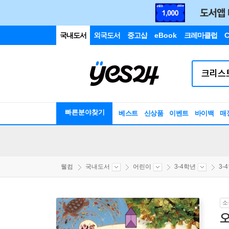
국내도서
외국도서
중고샵
eBook
크레마클럽
C
빠른분야찾기
베스트
신상품
이벤트
바이백
매
웰컴
국내도서
어린이
3-4학년
3-
소
오