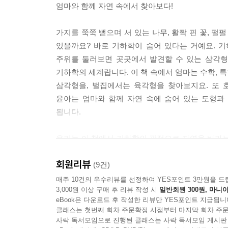
엄마와 함께 자연 속에서 찾아보다!
가지를 쭉쭉 뻗으며 서 있는 나무, 활짝 핀 꽃, 
있을까요? 바로 기하학이 숨어 있다는 거예요. 
주위를 둘러보면 곳곳에서 발견할 수 있는 삼각형
기하학의 세계랍니다. 이 책 속에서 엄마는 수학, 
삼각형을, 벌집에서는 육각형을 찾아보지요. 또 
윤아는 엄마와 함께 자연 속에 숨어 있는 도형과
됩니다.
우리는 이 책에서 기하학의 관점으로 자연을 바라보
속의 기하학보다는 기하학이 담고 있는 원리들을 따
회원리뷰
표현하는 기하학의 언어는 그 특별함을 더해 줄 것
(9건)
- 감수 이재혁(이화여자대학교 수리물리과학부 수학
매주 10건의 우수리뷰를 선정하여 YES포인트 3만원을 드
3,000원 이상 구매 후 리뷰 작성 시
일반회원 300원, 마니아
eBook은 다운로드 후 작성한 리뷰만 YES포인트 지급됩니
1. 엄마와 함께 자연의 곳곳을 돌아보며 기하학을 
클래스는 첫번째 회차 주문확정 시점부터 마지막 회차 주문
사락 독서모임으로 진행된 클래스는 사락 독서모임 게시판