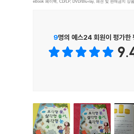
4학년인 윤아는 수학을 어려워합니다. 특히 도형만 
eBook 페이백, CD/LP, DVD/Blu-ray, 패션 및 판매금
방법이 무엇일까 고민하다가 윤아를 온실과 동굴로
찾아보기 시작했어요. 그 다음에는 공원에서 대칭을
책에서는 자연의 곳곳을 돌아보며 도형과 모양, 
눈높이에 맞도록 쉽고 재미있게 풀어 아이들이 엄
9
명의 예스24 회원이 평가한
아이들이 수학의 도형과 무늬를 자연스럽게 받아들일
9.
2. 삼각형부터 테셀레이션까지, 자연 속에 숨겨진 
기하학은 무엇일까요? 선뜻 대답할 수 있는 사람들
아이들이 만들어 내는 질문만 보아도 알 수 있습니
기린 몸에 있는 무늬는 어떤 무늬인가요? 아이들이 
육각형, 나선, 대칭, 테셀레이션, 프랙탈 같은
테셀레이션과 프랙탈 등도 우리 주변 곳곳에서 찾
깔아 놓은 인도에서 발견할 수 있습니다. 전체와
어렵고 생소한 부분까지, 이 책을 통해 자연 속에
거예요.