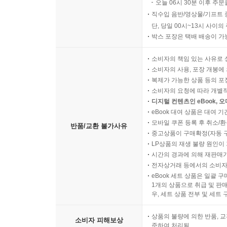
오늘 06시 30분 이후 주문
직수입 음반/영상물/기프트 
단, 당일 00시~13시 사이
박스 포장은 택배 배송이 가
소비자의 책임 있는 사유로 
소비자의 사용, 포장 개봉에 
복제가 가능한 상품 등의 포장을 
소비자의 요청에 따라 개별
디지털 컨텐츠인 eBook, 
eBook 대여 상품은 대여 기
모바일 쿠폰 등록 후 취소/환
반품/교환 불가사유
중고상품이 구매확정(자동 
LP상품의 재생 불량 원인이 기
시간의 경과에 의해 재판매가
전자상거래 등에서의 소비자
eBook 세트 상품은 일괄 
1개의 상품으로 취급 및 판매
우, 세트 상품 전부 및 세트
상품의 불량에 의한 반품, 교
소비자 피해보상
준하여 처리됨