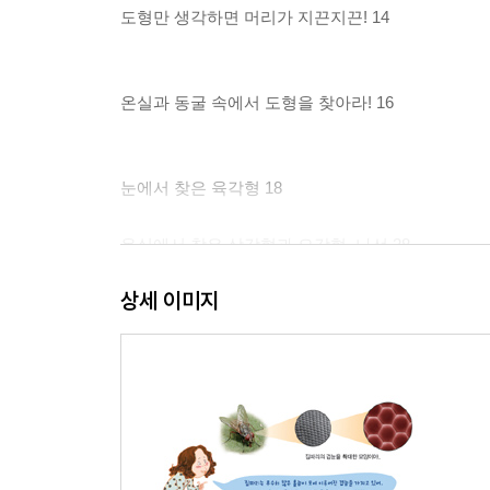
도형만 생각하면 머리가 지끈지끈! 14
온실과 동굴 속에서 도형을 찾아라! 16
눈에서 찾은 육각형 18
온실에서 찾은 삼각형과 오각형, 나선 28
상세 이미지
동굴에서 찾은 입체 도형 42
건축물 속 기하학 68
대칭이 뭐지? 70