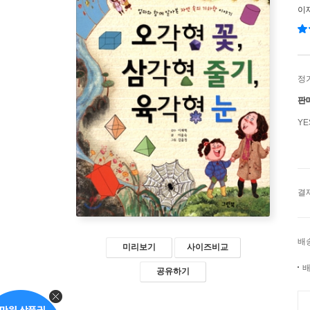
이
정
판
Y
결
배
미리보기
사이즈비교
배
공유하기