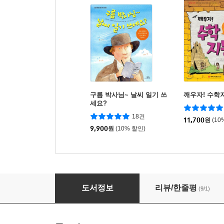
구름 박사님~ 날씨 일기 쓰
깨우자! 수학
세요?
18건
11,700
원
(10
9,900
원
(10% 할인)
오각형 꽃, 삼각형 줄기, 육각형 눈
도서정보
리뷰/한줄평
(9/1)