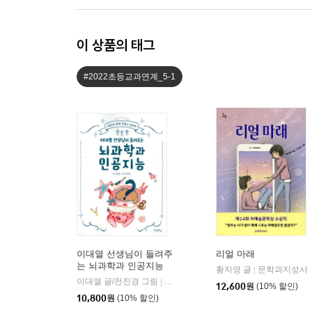
이 상품의 태그
#2022초등교과연계_5-1
이대열 선생님이 들려주
리얼 마래
는 뇌과학과 인공지능
황지영 글
문학과지성사
|
이대열 글/전진경 그림
우리학교
|
12,600
원
(10% 할인)
10,800
원
(10% 할인)