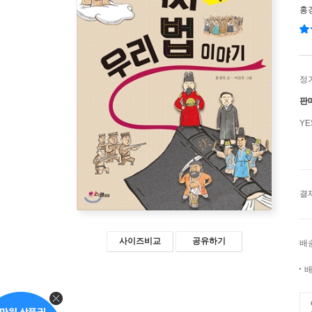
홍
정
판
Y
결
사이즈비교
공유하기
배
배