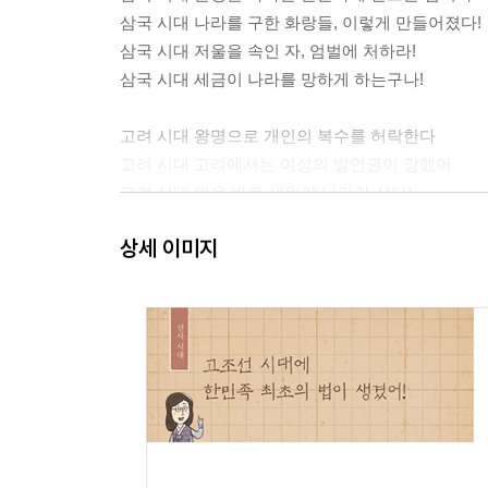
삼국 시대 나라를 구한 화랑들, 이렇게 만들어졌다!
삼국 시대 저울을 속인 자, 엄벌에 처하라!
삼국 시대 세금이 나라를 망하게 하는구나!
고려 시대 왕명으로 개인의 복수를 허락한다
고려 시대 고려에서는 여성의 발언권이 강했어
고려 시대 법을 바로 세워야 나라가 산다!
상세 이미지
조선 시대 큰 벌을 내리기 전에 사건을 꼼꼼하게 살
조선 시대 조선 최고의 법전《경국대전》이 탄생했
조선 시대 나는 양인이 아니라, 노비입니다!
조선 시대 세금을 내느라 허리가 휘네
조선 시대 군역의 부담 때문에 몸을 훼손했대
조선 시대 부정을 저지른 탐관오리를 솥에 넣어라
조선 시대 억울합니다, 제 동생을 죽인 범인을 밝혀
조선 시대 땅속 보물의 주인은 누구일까요?
조선 시대 어지러운 세상을 밝힐 법을 만들어요