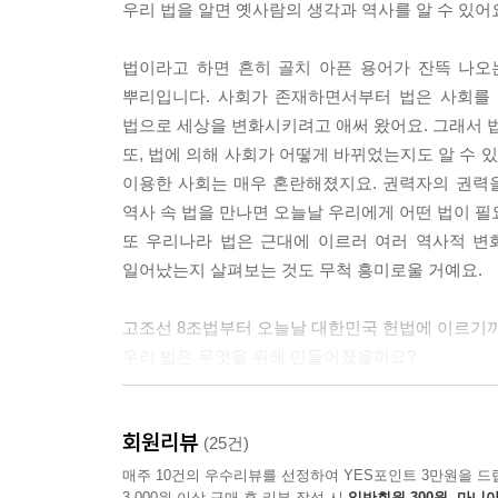
우리 법을 알면 옛사람의 생각과 역사를 알 수 있어
법이라고 하면 흔히 골치 아픈 용어가 잔뜩 나오
뿌리입니다. 사회가 존재하면서부터 법은 사회를 
법으로 세상을 변화시키려고 애써 왔어요. 그래서 법
또, 법에 의해 사회가 어떻게 바뀌었는지도 알 수 
이용한 사회는 매우 혼란해졌지요. 권력자의 권력을
역사 속 법을 만나면 오늘날 우리에게 어떤 법이 필요
또 우리나라 법은 근대에 이르러 여러 역사적 변
일어났는지 살펴보는 것도 무척 흥미로울 거예요.
고조선 8조법부터 오늘날 대한민국 헌법에 이르기까
우리 법은 무엇을 위해 만들어졌을까요?
고조선 8조법이 만들어진 이후, 우리 민족은 수
회원리뷰
달라져도 사회의 질서를 지키고 여러 사람의 삶을 
(25건)
세상을 이롭게 한다는 홍익인간의 이념부터 시작해서
매주 10건의 우수리뷰를 선정하여 YES포인트 3만원을 드
3,000원 이상 구매 후 리뷰 작성 시
일반회원 300원, 마니아