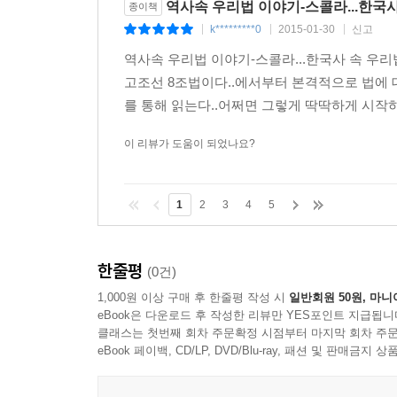
역사속 우리법 이야기-스콜라...한국
종이책
k*********0
2015-01-30
신고
|
|
|
역사속 우리법 이야기-스콜라...한국사 속 우
고조선 8조법이다..에서부터 본격적으로 법에
를 통해 읽는다..​어쩌면 그렇게 딱딱하게 시작
이 리뷰가 도움이 되었나요?
1
2
3
4
5
한줄평
(0건)
1,000원 이상 구매 후 한줄평 작성 시
일반회원 50원, 마니
eBook은 다운로드 후 작성한 리뷰만 YES포인트 지급됩니
클래스는 첫번째 회차 주문확정 시점부터 마지막 회차 주문
eBook 페이백, CD/LP, DVD/Blu-ray, 패션 및 판매금