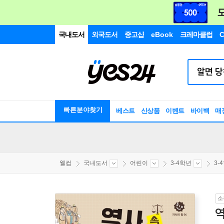
국내도서
외국도서
중고샵
eBook
크레마클럽
C
빠른분야찾기
베스트
신상품
이벤트
바이백
매
웰컴
국내도서
어린이
3-4학년
3-
소
역