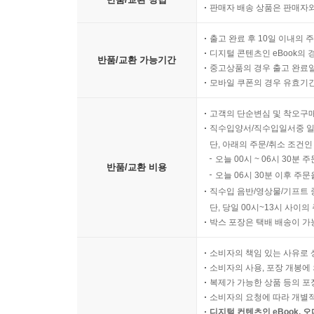
판매자 배송 상품은 판매자와
출고 완료 후 10일 이내의 
디지털 콘텐츠인 eBook의 
반품/교환 가능기간
중고상품의 경우 출고 완료일
모바일 쿠폰의 경우 유효기간(
고객의 단순변심 및 착오구
직수입양서/직수입일서중 일
단, 아래의 주문/취소 조건인
오늘 00시 ~ 06시 30분 
반품/교환 비용
오늘 06시 30분 이후 주문
직수입 음반/영상물/기프트 
단, 당일 00시~13시 사이
박스 포장은 택배 배송이 가
소비자의 책임 있는 사유로 
소비자의 사용, 포장 개봉에 
복제가 가능한 상품 등의 포장을 
소비자의 요청에 따라 개별
디지털 컨텐츠인 eBook, 