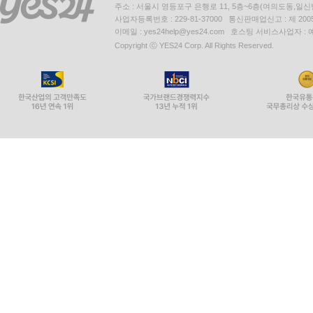
주소 : 서울시 영등포구 은행로 11, 5층~6층(여의도동,일신
사업자등록번호 : 229-81-37000 통신판매업신고 : 제 200
이메일 : yes24help@yes24.com 호스팅 서비스사업자 :
Copyright ⓒ YES24 Corp. All Rights Reserved.