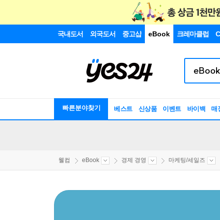
국내도서
외국도서
중고샵
eBook
크레마클럽
C
빠른분야찾기
베스트
신상품
이벤트
바이백
매
웰컴
eBook
경제 경영
마케팅/세일즈