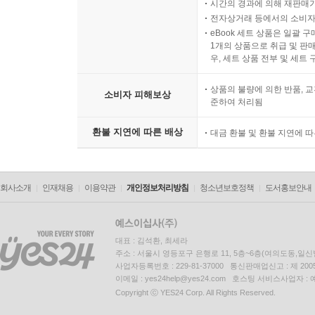
시간의 경과에 의해 재판매가
전자상거래 등에서의 소비자
eBook 세트 상품은 일괄 
1개의 상품으로 취급 및 판매
우, 세트 상품 전부 및 세트
상품의 불량에 의한 반품, 교
소비자 피해보상
준하여 처리됨
환불 지연에 따른 배상
대금 환불 및 환불 지연에 
회사소개
인재채용
이용약관
개인정보처리방침
청소년보호정책
도서홍보안내
대표 : 김석환, 최세라
주소 : 서울시 영등포구 은행로 11, 5층~6층(여의도동,일신
사업자등록번호 : 229-81-37000 통신판매업신고 : 제 200
이메일 : yes24help@yes24.com 호스팅 서비스사업자 :
Copyright ⓒ YES24 Corp. All Rights Reserved.