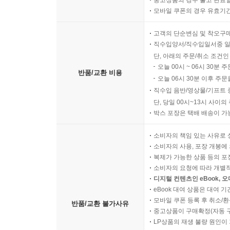
모바일 쿠폰의 경우 유효기간(
고객의 단순변심 및 착오구
직수입양서/직수입일서중 일
단, 아래의 주문/취소 조건인
오늘 00시 ~ 06시 30분 
반품/교환 비용
오늘 06시 30분 이후 주문
직수입 음반/영상물/기프트 
단, 당일 00시~13시 사이
박스 포장은 택배 배송이 가
소비자의 책임 있는 사유로 
소비자의 사용, 포장 개봉에 
복제가 가능한 상품 등의 포장을 
소비자의 요청에 따라 개별
디지털 컨텐츠인 eBook, 
eBook 대여 상품은 대여 기
모바일 쿠폰 등록 후 취소/환
반품/교환 불가사유
중고상품이 구매확정(자동 
LP상품의 재생 불량 원인이 기