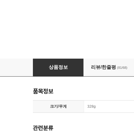
크레마 팔레트 화이트 + 필름 + 플립케이스 이
상품정보
리뷰/한줄평
(81/68)
품목정보
크기/무게
328g
관련분류