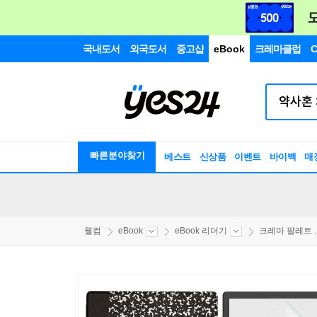
국내도서
외국도서
중고샵
eBook
크레마클럽
C
빠른분야찾기
베스트
신상품
이벤트
바이백
매
웰컴
eBook
eBook 리더기
크레마 팔레트 ..