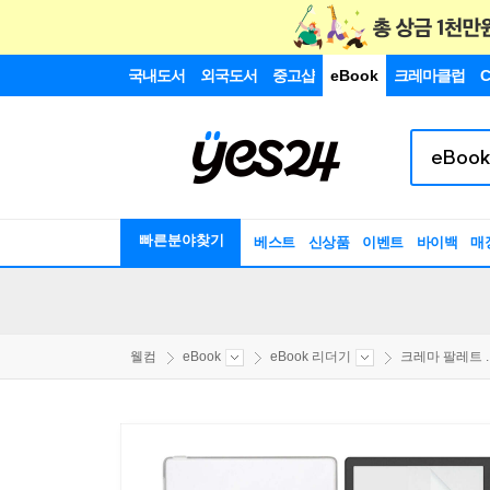
국내도서
외국도서
중고샵
eBook
크레마클럽
C
빠른분야찾기
베스트
신상품
이벤트
바이백
매
웰컴
eBook
eBook 리더기
크레마 팔레트 ..