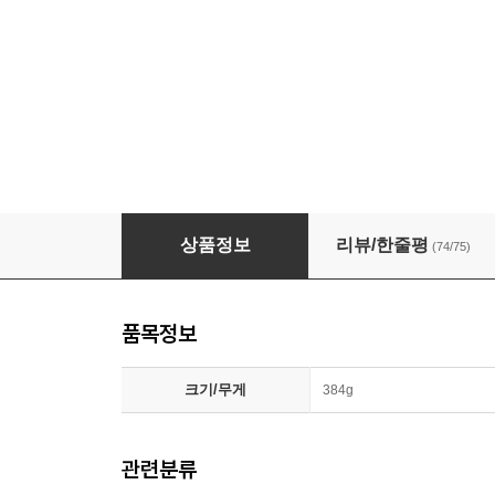
크레마 팔레트 블랙 + 필름 + 젤리 + 플립케이
상품정보
리뷰/한줄평
(74/75)
품목정보
크기/무게
384g
관련분류