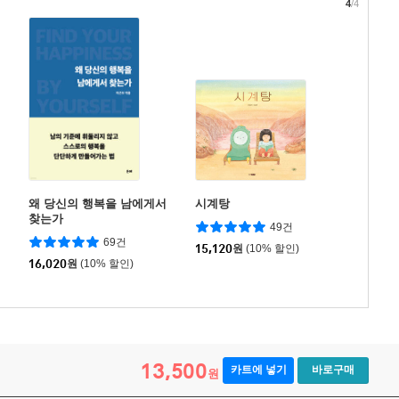
4
/4
왜 당신의 행복을 남에게서
시계탕
찾는가
49건
69건
15,120
원
(10% 할인)
16,020
원
(10% 할인)
13,500
카트에 넣기
바로구매
원