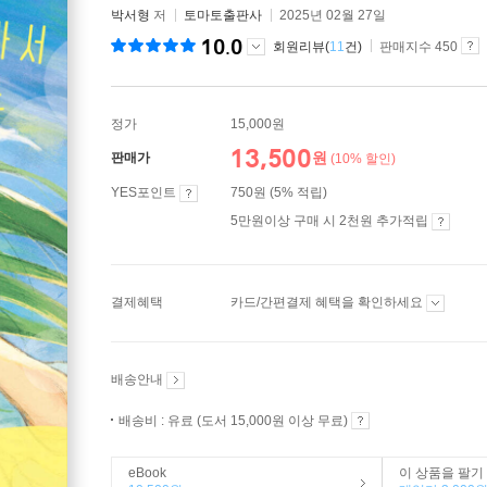
박서형
저
토마토출판사
2025년 02월 27일
10.0
회원리뷰(
11
건)
판매지수 450
정가
15,000원
13,500
원
판매가
(10% 할인)
YES포인트
750원 (5% 적립)
5만원이상 구매 시 2천원 추가적립
결제혜택
카드/간편결제 혜택을 확인하세요
배송안내
배송비 : 유료 (도서 15,000원 이상 무료)
eBook
이 상품을 팔기