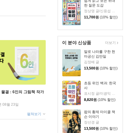
쉽게 읽고 보는 위대
한 질문 도감
정상영 글/신응섭 그림
11,700
원
(10% 할인)
이 분야 신상품
더보기
말로 나라를 구한 헌
마공신 김만일
김정배 글
13,500
원
(10% 할인)
초등 위인 백과: 한국
사
 물결 : 6인의 그림책 작가
표시정 글/이광익 그림
8,820
원
(10% 할인)
년 08월 23일
팝의 황제 마이클 잭
펼쳐보기
슨 이야기
장선경 글
13,500
원
(10% 할인)