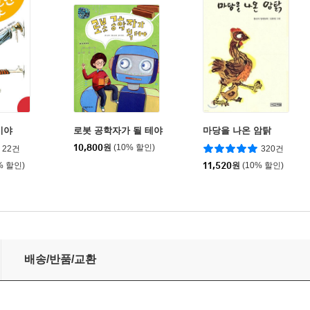
이야
로봇 공학자가 될 테야
마당을 나온 암탉
10,800
원
(10% 할인)
22건
320건
% 할인)
11,520
원
(10% 할인)
배송/반품/교환