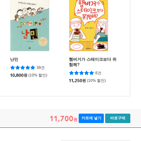
난민
햄버거가 스테이크보다 위
험해?
39건
6건
10,800
원
(10% 할인)
11,250
원
(10% 할인)
11,700
카트에 넣기
바로구매
원