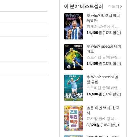
이 분야 베스트셀러
더보기
후 who? 리오넬 메시
특별판
최재훈 글/툰쟁이 그림
14,400
원
(10% 할인)
후 who? special 네이
마르
스토리랩 글/이유철 그림
14,400
원
(10% 할인)
후 Who? special 엘
링 홀란
스토리랩 글/리버앤드스타 스튜디오 그림
14,400
원
(10% 할인)
초등 위인 백과: 한국
사
표시정 글/이광익 그림
8,820
원
(10% 할인)