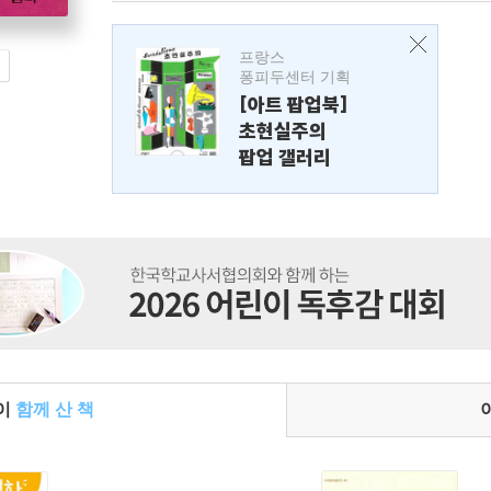
프랑스
퐁피두센터 기획
[아트 팝업북]
초현실주의
팝업 갤러리
들이
함께 산 책