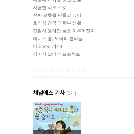
시큼한 식초 로켓
진짜 로켓을 만들고 싶어
호기심 천국 과학부 생활
간절히 원하면 꿈은 이루어진다
데니스 홍, 노력의 흔적들
미국으로 가다!
강아지 살리기 프로젝트
2장 세상을 향해 한 걸음 더
꿈을 향해 걸어가는 길
포기하지 않는 게 중요해
채널예스 기사
아메바를 닮은 로봇을 만들겠다고?
(1개)
스트라이더가 탄생할 수 있었던 이유
꿈의 공장에 오신 걸 환영합니다!
왜? 창의력은 공부가 아니니까!
인간에게 행복을 주는 로봇
읽다