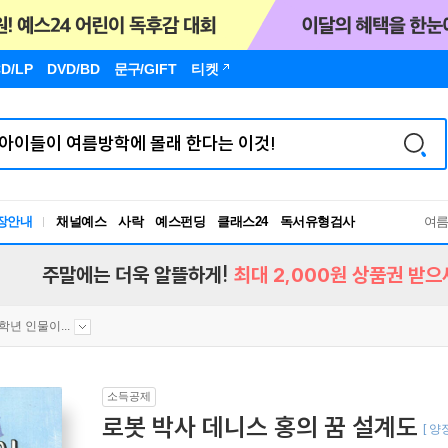
D/LP
DVD/BD
문구
/GIFT
티켓
독서유형검사
장안내
채널예스
사락
예스펀딩
클래스24
여
RBTI Lab
독서유형검사
주말에는 더욱 알뜰하게!
최대 2,000원 상품권 받으
2학년 인물이...
소득공제
로봇 박사 데니스 홍의 꿈 설계도
[ 양장