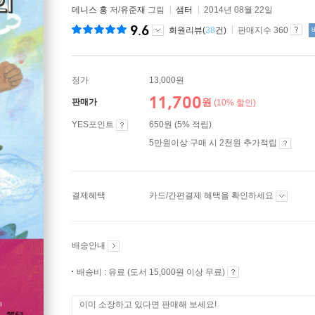
데니스 홍
저/
유준재
그림
샘터
2014년 08월 22일
9.6
회원리뷰(
38
건)
판매지수 360
정가
13,000원
11,700
원
판매가
(10% 할인)
YES포인트
650원 (5% 적립)
5만원이상 구매 시 2천원 추가적립
결제혜택
카드/간편결제 혜택을 확인하세요
배송안내
배송비 : 유료 (도서 15,000원 이상 무료)
이미 소장하고 있다면 판매해 보세요!