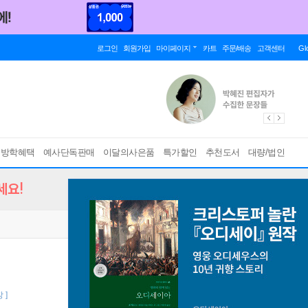
로그인
회원가입
마이페이지
카트
주문/배송
고객센터
Gl
름방학혜택
예사단독판매
이달의사은품
특가할인
추천도서
대량/법인
세요!
 ]