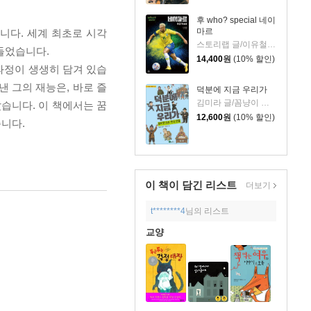
후 who? special 네이
마르
니다. 세계 최초로 시각
스토리랩 글/이유철 그림
만들었습니다.
14,400
원
(10% 할인)
과정이 생생히 담겨 있습
낸 그의 재능은, 바로 즐
덕분에 지금 우리가
김미라 글/꼼냥이 그림
습니다. 이 책에서는 꿈
12,600
원
(10% 할인)
니다.
이 책이 담긴
리스트
더보기
t********4
님의 리스트
교양