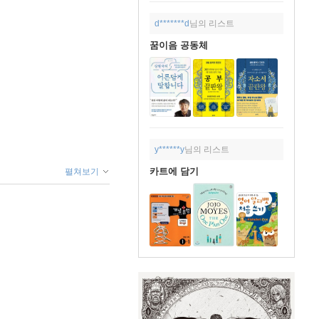
d*******d
님의 리스트
꿈이음 공동체
y******y
님의 리스트
카트에 담기
펼쳐보기