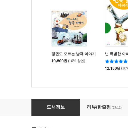
펭귄도 모르는 남극 이야기
넌 특별한 아
10,800
원
(10% 할인)
12,150
원
(10
로봇 박사 데니스 홍의 꿈 설계도
도서정보
리뷰/한줄평
(27/11)