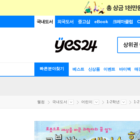
국내도서
외국도서
중고샵
eBook
크레마클럽
C
빠른분야찾기
베스트
신상품
이벤트
바이백
매
웰컴
국내도서
어린이
1-2학년
1-