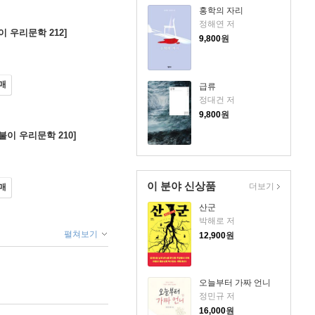
홍학의 자리
정해연 저
이 우리문학 212]
9,800
원
매
급류
정대건 저
9,800
원
불이 우리문학 210]
이 분야 신상품
더보기
매
산군
박해로 저
펼쳐보기
12,900
원
오늘부터 가짜 언니
정민규 저
16,000
원