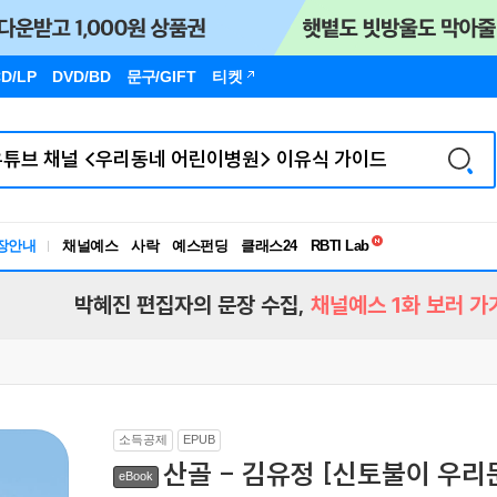
D/LP
DVD/BD
문구
/GIFT
티켓
독서유형검사
RBTI Lab
장안내
채널예스
사락
예스펀딩
클래스24
독서유형검사
박혜진 편집자의 문장 수집,
채널예스 1화 보러 가
소득공제
EPUB
산골 - 김유정 [신토불이 우리문
eBook