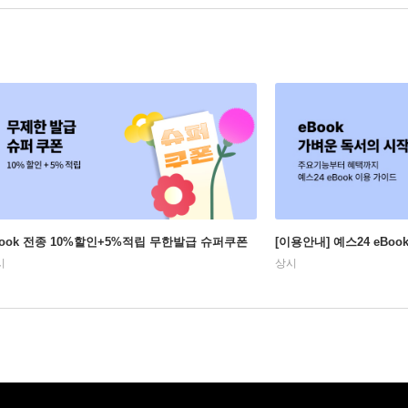
Book 전종 10%할인+5%적립 무한발급 슈퍼쿠폰
[이용안내] 예스24 eBo
시
상시