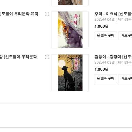
신토불이 우리문학 213]
추억 - 이효석 [신토불
2025년 04월
제한없음
|
1,000
원
원클릭구매
바로구
도향 [신토불이 우리문학
검둥이 - 강경애 [신토
2025년 03월
제한없음
|
1,000
원
원클릭구매
바로구