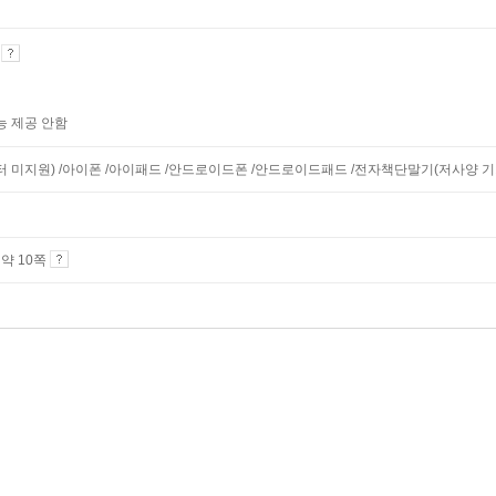
기
능 제공 안함
니터 미지원) /아이폰 /아이패드 /안드로이드폰 /안드로이드패드 /전자책단말기(저사양 기기 
4 약 10쪽