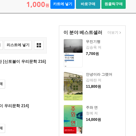
1,000
카트에 넣기
바로구매
원클릭구매
원
이 분야 베스트셀러
더보기
무진기행
매
리스트에 넣기
김승옥 저
7,700
원
 [신토불이 우리문학 216]
안녕이라 그랬어
김애란 저
매
11,800
원
이 우리문학 214]
주와 연
청예 저
14,000
원
매