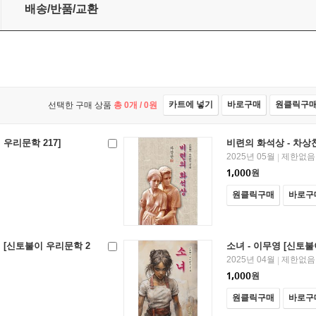
배송/반품/교환
카트에 넣기
바로구매
원클릭구
선택한 구매 상품
총
0
개 /
0
원
 우리문학 217]
비련의 화석상 - 차상찬
2025년 05월
제한없음
|
1,000
원
원클릭구매
바로구
 [신토불이 우리문학 2
소녀 - 이무영 [신토불
2025년 04월
제한없음
|
1,000
원
원클릭구매
바로구