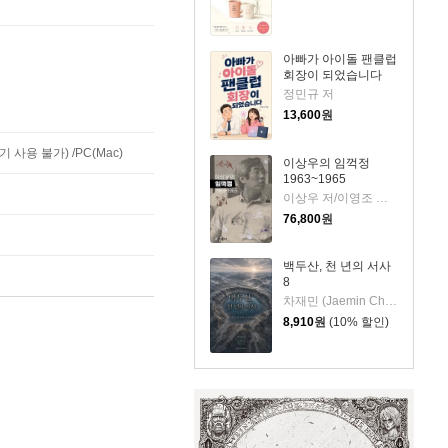
아빠가 아이돌 팬클럽
회장이 되었습니다
정민규 저
13,600
원
사용 불가) /PC(Mac)
이상우의 임꺽정
1963~1965
이상우 저/이영조 그림
76,800
원
백두산, 천 년의 서사
8
차재민 (Jaemin Cha) 저
8,910
원
(10% 할인)