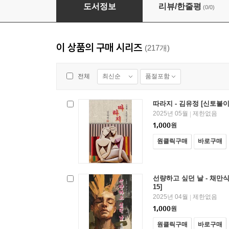
산골 - 김유정 [신토불이 우리문학 201]
도서정보
리뷰/한줄평
(0/0)
이 상품의 구매 시리즈
(217개)
최신순
품절포함
전체
따라지 - 김유정 [신토불이
2025년 05월
제한없음
|
1,000
원
원클릭구매
바로구매
선량하고 싶던 날 - 채만식
15]
2025년 04월
제한없음
|
1,000
원
원클릭구매
바로구매