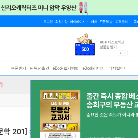
로그인
회원가입
마이페이지
카트
주문/배송
고객센터
Gl
쿠폰받기
단독선출간
eBook필기방법
eBook리더기
디지털머니
기
학 201]
김유정의 산골
[ EPUB ]