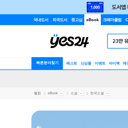
국내도서
외국도서
중고샵
eBook
크레마클럽
C
빠른분야찾기
베스트
신상품
이벤트
바이백
매
웰컴
eBook
소설
한국소설