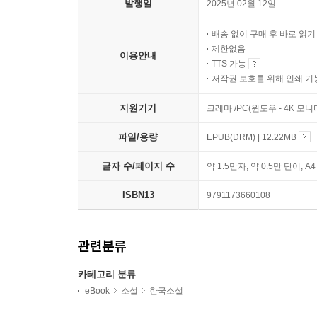
발행일
2025년 02월 12일
배송 없이 구매 후 바로 읽
제한없음
이용안내
TTS 가능
저작권 보호를 위해 인쇄 기
지원기기
크레마 /PC(윈도우 - 4K 모
파일/용량
EPUB(DRM) | 12.22MB
글자 수/페이지 수
약 1.5만자, 약 0.5만 단어, A
ISBN13
9791173660108
관련분류
카테고리 분류
eBook
소설
한국소설