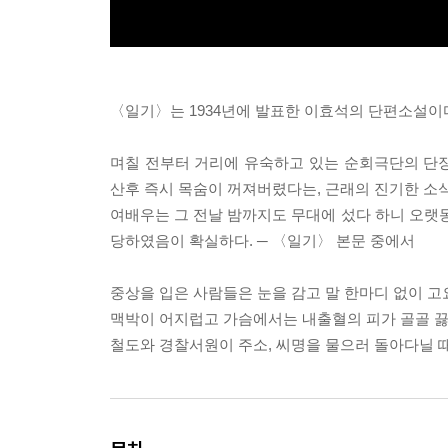
〈일기〉는 1934년에 발표한 이효석의 단편소설이
며칠 전부터 거리에 유숙하고 있는 순회극단의 단
산후 즉시 목숨이 꺼져버렸다는, 근래의 진기한 소식
여배우는 그 전날 밤까지도 무대에 섰다 하니 오
당하였음이 확실하다. ─ 〈일기〉 본문 중에서
중상을 입은 사람들은 눈을 감고 말 한마디 없이 고
맥박이 어지럽고 가슴에서는 내출혈의 피가 골골 끓
철도와 경찰서원이 주소, 씨명을 물으러 돌아다닐 때