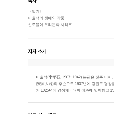
목차
〈일기〉
이효석의 생애와 작품
신토불이 우리문학 시리즈
저자 소개
이효석(李孝石, 1907~1942) 본관은 전주 
(安原大君)의 후손으로 1907년에 강원도 평창
쳐 1925년에 경성제국대학 예과에 입학했고 1