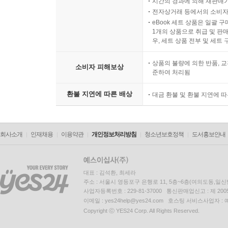
시간의 경과에 의해 재판매가
전자상거래 등에서의 소비자
eBook 세트 상품은 일괄 
1개의 상품으로 취급 및 판매
우, 세트 상품 전부 및 세트
상품의 불량에 의한 반품, 교
소비자 피해보상
준하여 처리됨
환불 지연에 따른 배상
대금 환불 및 환불 지연에 
회사소개
인재채용
이용약관
개인정보처리방침
청소년보호정책
도서홍보안내
대표 : 김석환, 최세라
주소 : 서울시 영등포구 은행로 11, 5층~6층(여의도동,일신
사업자등록번호 : 229-81-37000 통신판매업신고 : 제 200
이메일 : yes24help@yes24.com 호스팅 서비스사업자 :
Copyright ⓒ YES24 Corp. All Rights Reserved.