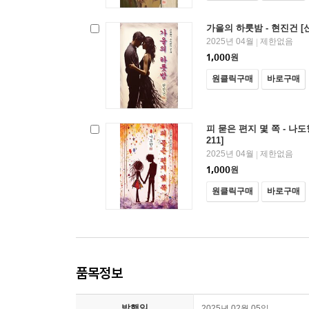
가을의 하룻밤 - 현진건 [
2025년 04월
제한없음
|
1,000
원
원클릭구매
바로구매
피 묻은 편지 몇 쪽 - 나
211]
2025년 04월
제한없음
|
1,000
원
원클릭구매
바로구매
품목정보
발행일
2025년 02월 05일