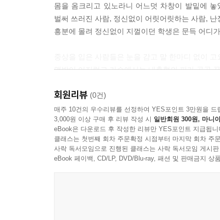
몸을 옴크리고 있노라니 어느덧 차창이 발밑에 놓
벌써 쓰러진 사람, 정신없이 어릿어릿하는 사람, 난
흥분에 몰려 정신없이 지껄이던 학생은 문득 어디가
중상을 입은 사람들은 눈을 감고 말 한마디 없이 고
맥박이 어지럽고 가슴에서는 내출혈의 피가 골골 끓
철도와 경찰서원이 주소, 씨명을 물으러 돌아다닐 때
회원리뷰
(0건)
매주 10건의 우수리뷰를 선정하여 YES포인트 3만원을 드
3,000원 이상 구매 후 리뷰 작성 시
일반회원 300원, 마니아
eBook은 다운로드 후 작성한 리뷰만 YES포인트 지급됩니
클래스는 첫번째 회차 주문확정 시점부터 마지막 회차 주문
사락 독서모임으로 진행된 클래스는 사락 독서모임 게시판
eBook 페이백, CD/LP, DVD/Blu-ray, 패션 및 판매금