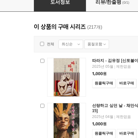
도서정보
리뷰/한줄평
(0/1)
이 상품의 구매 시리즈
(217개)
최신순
품절포함
전체
따라지 - 김유정 [신토불이
2025년 05월
제한없음
|
1,000
원
원클릭구매
바로구매
선량하고 싶던 날 - 채만식
15]
2025년 04월
제한없음
|
1,000
원
원클릭구매
바로구매