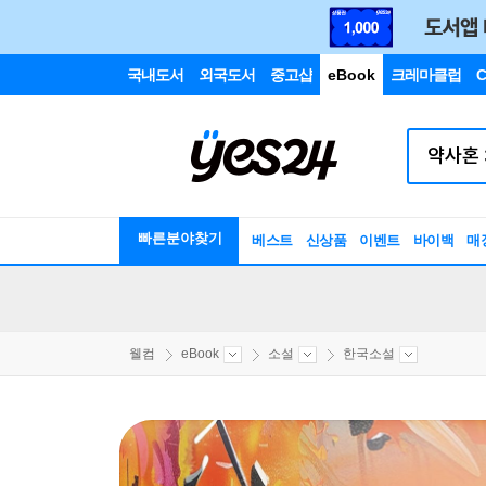
국내도서
외국도서
중고샵
eBook
크레마클럽
C
빠른분야찾기
베스트
신상품
이벤트
바이백
매
웰컴
eBook
소설
한국소설