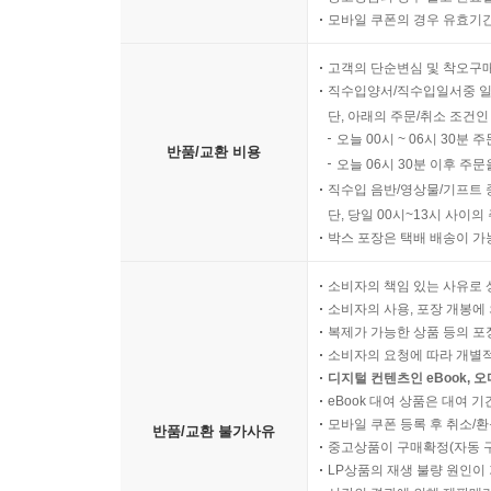
모바일 쿠폰의 경우 유효기간(
고객의 단순변심 및 착오구
직수입양서/직수입일서중 일
단, 아래의 주문/취소 조건인
오늘 00시 ~ 06시 30분 
반품/교환 비용
오늘 06시 30분 이후 주문
직수입 음반/영상물/기프트 
단, 당일 00시~13시 사이
박스 포장은 택배 배송이 가
소비자의 책임 있는 사유로 
소비자의 사용, 포장 개봉에 
복제가 가능한 상품 등의 포장을 
소비자의 요청에 따라 개별
디지털 컨텐츠인 eBook, 
eBook 대여 상품은 대여 기
모바일 쿠폰 등록 후 취소/환
반품/교환 불가사유
중고상품이 구매확정(자동 
LP상품의 재생 불량 원인이 기