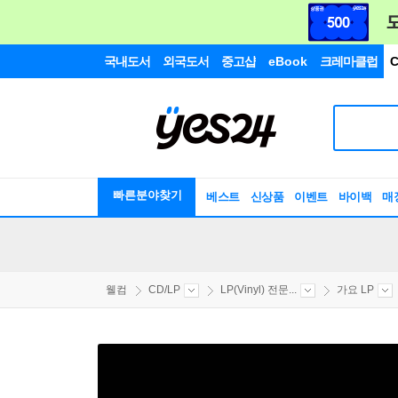
국내도서
외국도서
중고샵
eBook
크레마클럽
C
빠른분야찾기
베스트
신상품
이벤트
바이백
매
웰컴
CD/LP
LP(Vinyl) 전문...
가요 LP