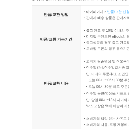
마이페이지 >
반품/교환 신청
반품/교환 방법
판매자 배송 상품은 판매자와
출고 완료 후 10일 이내의 
디지털 콘텐츠인 eBook의 
반품/교환 가능기간
중고상품의 경우 출고 완료일
모바일 쿠폰의 경우 유효기간(
고객의 단순변심 및 착오구
직수입양서/직수입일서중 일
단, 아래의 주문/취소 조건인
오늘 00시 ~ 06시 30분 
반품/교환 비용
오늘 06시 30분 이후 주문
직수입 음반/영상물/기프트 
단, 당일 00시~13시 사이
박스 포장은 택배 배송이 가
소비자의 책임 있는 사유로 
소비자의 사용, 포장 개봉에 