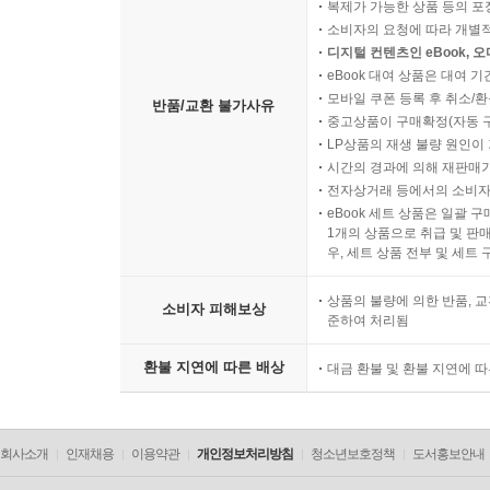
복제가 가능한 상품 등의 포장을 
소비자의 요청에 따라 개별
디지털 컨텐츠인 eBook, 
eBook 대여 상품은 대여 기
모바일 쿠폰 등록 후 취소/환
반품/교환 불가사유
중고상품이 구매확정(자동 
LP상품의 재생 불량 원인이 기
시간의 경과에 의해 재판매가
전자상거래 등에서의 소비자
eBook 세트 상품은 일괄 
1개의 상품으로 취급 및 판매
우, 세트 상품 전부 및 세트
상품의 불량에 의한 반품, 교
소비자 피해보상
준하여 처리됨
환불 지연에 따른 배상
대금 환불 및 환불 지연에 
회사소개
인재채용
이용약관
개인정보처리방침
청소년보호정책
도서홍보안내