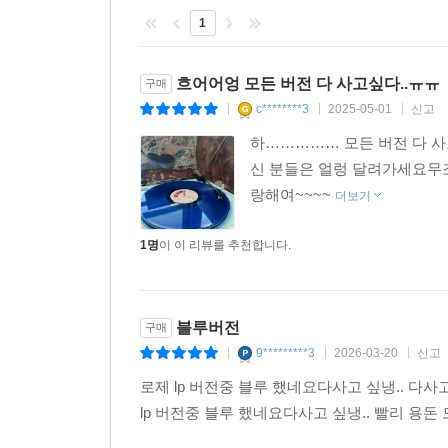
1
흐어어엉 모든 버전 다 사고싶다..ㅠㅠ
구매
c********3
2025-05-01
신고
|
|
|
하…………… 모든 버전 다 
신 분들은 얼렁 달려가세요무
랑해여~~~~
더보기
1명
이 이 리뷰를 추천합니다.
블루버전
구매
9*********3
2026-03-20
신고
|
|
|
로제 lp 버전중 블루 했네요다사고 싶냉.. 다
lp 버전중 블루 했네요다사고 싶냉.. 빨리 