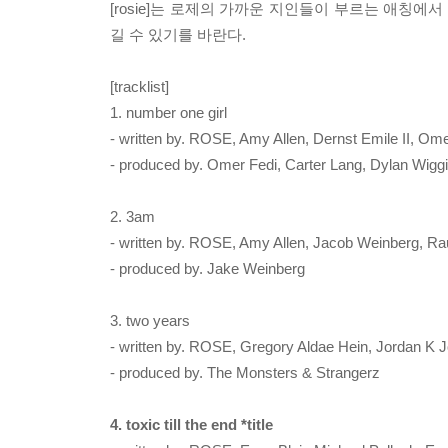
[rosie]는 로제의 가까운 지인들이 부르는 애칭에서
길 수 있기를 바란다.
[tracklist]
1. number one girl
- written by. ROSE, Amy Allen, Dernst Emile II, Om
- produced by. Omer Fedi, Carter Lang, Dylan Wigg
2. 3am
- written by. ROSE, Amy Allen, Jacob Weinberg, Ra
- produced by. Jake Weinberg
3. two years
- written by. ROSE, Gregory Aldae Hein, Jordan K J
- produced by. The Monsters & Strangerz
4. toxic till the end *title