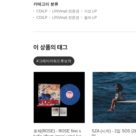
카테고리 분류
CD/LP
LP(Vinyl) 전문관
가요 LP
CD/LP
LP(Vinyl) 전문관
컬러 LP
이 상품의 태그
#그래미어워드후보작
로제(ROSE) - ROSE first s
SZA (시저) - 2집 SOS [2