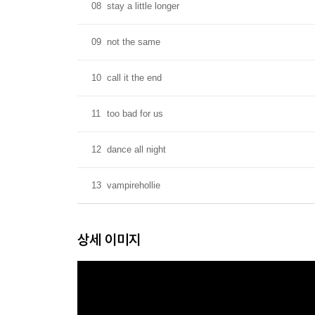
08
stay a little longer
09
not the same
10
call it the end
11
too bad for us
12
dance all night
13
vampirehollie
상세 이미지