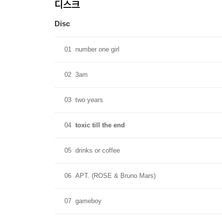
디스크
Disc
01
number one girl
02
3am
03
two years
04
toxic till the end
05
drinks or coffee
06
APT. (ROSE & Bruno Mars)
07
gameboy