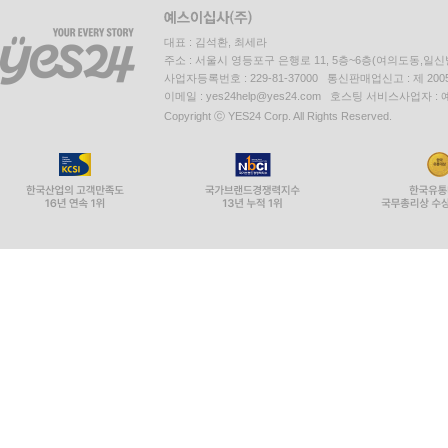
대표 : 김석환, 최세라
주소 : 서울시 영등포구 은행로 11, 5층~6층(여의도동,일신
사업자등록번호 : 229-81-37000 통신판매업신고 : 제 200
이메일 : yes24help@yes24.com 호스팅 서비스사업자 :
Copyright ⓒ YES24 Corp. All Rights Reserved.