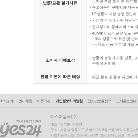
모바일 쿠폰 등록 후 취소/환
반품/교환 불가사유
중고상품이 구매확정(자동 
LP상품의 재생 불량 원인이 기
시간의 경과에 의해 재판매가
전자상거래 등에서의 소비자
eBook 세트 상품은 일괄 
1개의 상품으로 취급 및 판매
우, 세트 상품 전부 및 세트
상품의 불량에 의한 반품, 교
소비자 피해보상
준하여 처리됨
환불 지연에 따른 배상
대금 환불 및 환불 지연에 
회사소개
인재채용
이용약관
개인정보처리방침
청소년보호정책
도서홍보안내
대표 : 김석환, 최세라
주소 : 서울시 영등포구 은행로 11, 5층~6층(여의도동,일신
사업자등록번호 : 229-81-37000 통신판매업신고 : 제 200