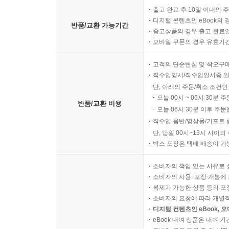
출고 완료 후 10일 이내의 
디지털 콘텐츠인 eBook의 
반품/교환 가능기간
중고상품의 경우 출고 완료일
모바일 쿠폰의 경우 유효기간(
고객의 단순변심 및 착오구
직수입양서/직수입일서중 일
단, 아래의 주문/취소 조건인
오늘 00시 ~ 06시 30분 
반품/교환 비용
오늘 06시 30분 이후 주문
직수입 음반/영상물/기프트 
단, 당일 00시~13시 사이
박스 포장은 택배 배송이 가
소비자의 책임 있는 사유로 
소비자의 사용, 포장 개봉에 
복제가 가능한 상품 등의 포장을 
소비자의 요청에 따라 개별
디지털 컨텐츠인 eBook, 
eBook 대여 상품은 대여 기