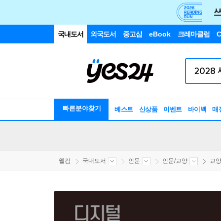
국내도서
외국도서
중고샵
eBook
크레마클럽
C
빠른분야찾기
베스트
신상품
이벤트
바이백
매
웰컴
국내도서
인문
인문/교양
교양