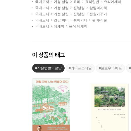
국내도서
가정 살림
요리
요리일반
요리에세이
국내도서
가정 살림
집/살림
살림의지혜
국내도서
가정 살림
집/살림
정원가꾸기
국내도서
건강 취미
취미기타
원예/식물
국내도서
에세이
음식 에세이
이 상품의 태그
#작은텃밭의로망
#라이프스타일
#슬로우라이프