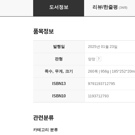
키친 가든 앤 라이프
도서정보
리뷰/한줄평
(34/8)
품목정보
발행일
2025년 01월 23일
판형
양장
쪽수, 무게, 크기
260쪽 | 956g | 185*252*20
ISBN13
9791193712795
ISBN10
1193712793
관련분류
카테고리 분류