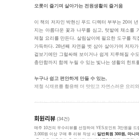
오롯이 즐기며 살아가는 전원생활의 즐거움
이 책의 저자인 박현신 푸드 디렉터 부부는 20여 
지는 아름다운 꽃과 나무를 심고, 텃밭에 채소를 
제철 요리를 만든다. 살림살이에 필요한 도구를 직
가득하다. 28년째 자연을 벗 삼아 살아가며 저자가
겉보기에만 그럴싸해 보이거나 쉽게 지루해질 수도
충만함까지 함께 누릴 수 있는 빛나는 생활의 힌트
누구나 쉽고 편안하게 만들 수 있는,
제철 식재료를 활용해 더 맛있고 자연스러운 요리와
저자는 오래 전부터 푸드 디렉터로 활약하며 다양
해왔다. 그래서 이 책에서는 저자가 직접 자신의
회원리뷰
맛있는 요리 레시피도 함께 수록하였다. 주변에서 
(34건)
살리는 아이디어를 더하면 더욱 맛있게 즐길 수 있
매주 10건의 우수리뷰를 선정하여 YES포인트 3만원을 드
3,000원 이상 구매 후 리뷰 작성 시
일반회원 300원, 마니아
그리고 누구나 부담없이 만들 수 있으면서도 저자만의