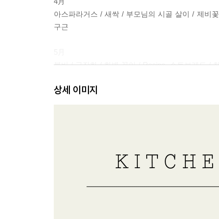
4月
아스파라거스 / 새싹 / 부모님의 시골 살이 / 제비꽃 / 
구근
5月
봄비 / 금잔화 / 화병 꽂이 / Recipe. 쇼트브레드 / 
Recipe. 타임 카망베르 치즈구이 / 채소의 전성기 / 
상세 이미지
이탈리안 파슬리 / 완두콩 / Recipe. 완두콩 오픈 샌드
여름 SUMMER
6月
햇양파구이 / 물 주는 시간 / 엘더플라워 / Recipe.
베리의 계절 / 여름 텃밭 풍경 / 살구 / 홉의 계절 / 
7月
참외 / Recipe. 토마토 주스 / 복숭아 / Recipe
/ 백합 / 산앵두 슈럽 / 오이 / Recipe. 오이 & 민트 