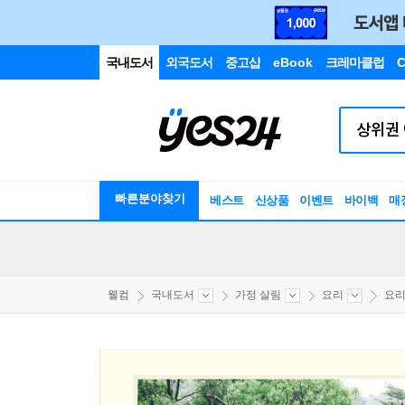
국내도서
외국도서
중고샵
eBook
크레마클럽
C
빠른분야찾기
베스트
신상품
이벤트
바이백
매
웰컴
국내도서
가정 살림
요리
요