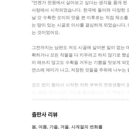
“언젠가 전원에서 살아보고 싶다는 생각을 품게 된 
사랑에서 시작되었습니다. 한국에 돌아와 다양한 
날 갓 수확한 오이의 맛을 본 이후로는 직접 채소를
는 땅이 있는 시골로 이사를 결심하게 되었습니다. 
는 것이었어요.
그전까지는 남편도 저도 시골에 살아본 일이 없는 데
확하거나 모든 작물을 다 키우려고 하지 않기로 했습
이 애쓰지 않고도 수확을 거두는 기쁨을 맛보게 되었
연스레 재미가 나고, 저장한 것들을 주위에 나누는
겁도 없이 몰라서 시작한 저희 부부의 전원생활이 올
고, 제일 먼저 키친 가든을 둘러봅니다. 이 책에는
서 살아가며 기록한 저의 자그마한 팁을 모아두었습
---「프롤로그」중에서
출판사 리뷰
봄, 여름, 가을, 겨울. 사계절의 변화를