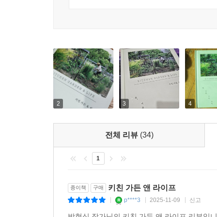
2
3
4
전체 리뷰
(34)
1
키친 가든 앤 라이프
종이책
구매
p****3
2025-11-09
신고
|
|
|
박현식 작가님의 키친 가든 앤 라이프 리뷰입니