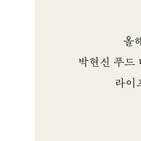
절임
8月
무화과 / 수확의 시작 / 바질 물꽃이 / 금화규 / 여름 텃밭 /
Recipe. 토마토 파르시 / 마른 씨앗들 / 전원생활 /
가을 AUTUMN
9月
텃밭 풍경 / 레몬그라스 / 메리골드 / Recipe. 화이트
호박 수확 / 추석 / Recipe. 플로랑틴 / 고추 수확 / 
10月
시골 풍경 / 홍옥 / 가을 아침 / 토란 / Recipe.
화분 월동 준비 / 가을 채소밭
11月