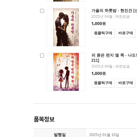
가을의 하룻밤 - 현진건 [
2025년 04월
제한없음
|
1,000
원
원클릭구매
바로구매
피 묻은 편지 몇 쪽 - 나
211]
2025년 04월
제한없음
|
1,000
원
원클릭구매
바로구매
품목정보
발행일
2025년 01월 10일