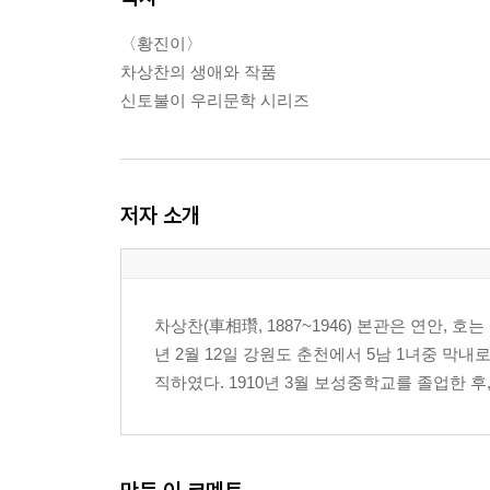
〈황진이〉
차상찬의 생애와 작품
신토불이 우리문학 시리즈
저자 소개
차상찬(車相瓚, 1887~1946) 본관은 연안, 
년 2월 12일 강원도 춘천에서 5남 1녀중 막내
직하였다. 1910년 3월 보성중학교를 졸업한 후