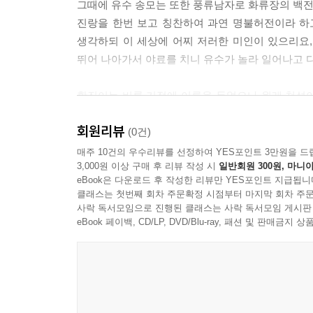
그때에 유수 송모는 또한 풍류남자로 화류장의 백
진랑을 한번 보고 칭찬하여 과연 명불허전이라 하
생각하되 이 세상에 어찌 저러한 미인이 있으리요,
뛰어 나아가서 야료를 치니 유수가 놀라 일어나고 다
황진이는 비록 기적에 이름을 두었으나 원래 천성
같은 데를 가도 결코 새 옷을 갈아입거나 특별한 
회원리뷰
준다 하여도 결코 같이 놀치를 않고 항상 명사문객
(0건)
중에서
매주 10건의 우수리뷰를 선정하여 YES포인트 3만원을 드
3,000원 이상 구매 후 리뷰 작성 시
일반회원 300원, 마니아
eBook은 다운로드 후 작성한 리뷰만 YES포인트 지급됩니
클래스는 첫번째 회차 주문확정 시점부터 마지막 회차 주문
사락 독서모임으로 진행된 클래스는 사락 독서모임 게시판
eBook 페이백, CD/LP, DVD/Blu-ray, 패션 및 판매금