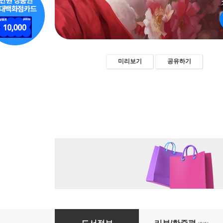
미리보기
공유하기
황진이 - 차상찬 [신토불이 우리문학 189]