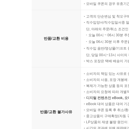
모바일 쿠폰의 경우 유효기간(
고객의 단순변심 및 착오구
직수입양서/직수입일서중 일
단, 아래의 주문/취소 조건인
오늘 00시 ~ 06시 30분 
반품/교환 비용
오늘 06시 30분 이후 주문
직수입 음반/영상물/기프트 
단, 당일 00시~13시 사이
박스 포장은 택배 배송이 가
소비자의 책임 있는 사유로 
소비자의 사용, 포장 개봉에 
복제가 가능한 상품 등의 포장을 
소비자의 요청에 따라 개별
디지털 컨텐츠인 eBook, 
eBook 대여 상품은 대여 기
모바일 쿠폰 등록 후 취소/환
반품/교환 불가사유
중고상품이 구매확정(자동 
LP상품의 재생 불량 원인이 기
시간의 경과에 의해 재판매가