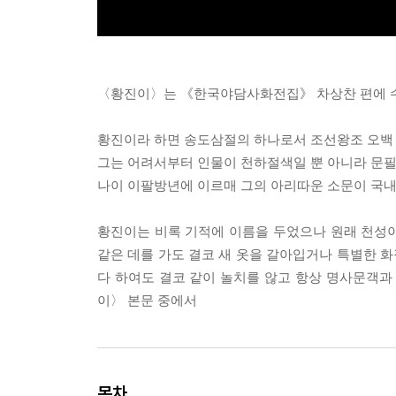
〈황진이〉는 《한국야담사화전집》 차상찬 편에 
황진이라 하면 송도삼절의 하나로서 조선왕조 오백 
그는 어려서부터 인물이 천하절색일 뿐 아니라 문필
나이 이팔방년에 이르매 그의 아리따운 소문이 국내
황진이는 비록 기적에 이름을 두었으나 원래 천성
같은 데를 가도 결코 새 옷을 갈아입거나 특별한 화
다 하여도 결코 같이 놀치를 않고 항상 명사문객과
이〉 본문 중에서
목차