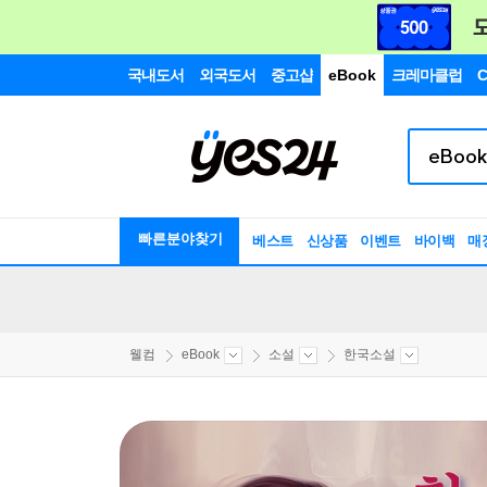
국내도서
외국도서
중고샵
eBook
크레마클럽
C
빠른분야찾기
베스트
신상품
이벤트
바이백
매
웰컴
eBook
소설
한국소설