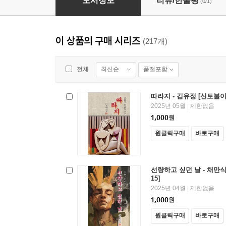
도서정보
리뷰/한줄평
(0/1)
이 상품의 구매 시리즈
(217개)
최신순
품절포함
전체
따라지 - 김유정 [신토불이
2025년 05월
제한없음
|
1,000
원
원클릭구매
바로구매
선량하고 싶던 날 - 채만식
15]
2025년 04월
제한없음
|
1,000
원
원클릭구매
바로구매