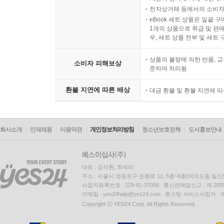
전자상거래 등에서의 소비자
eBook 세트 상품은 일괄 
1개의 상품으로 취급 및 판매
우, 세트 상품 전부 및 세트
상품의 불량에 의한 반품, 교
소비자 피해보상
준하여 처리됨
환불 지연에 따른 배상
대금 환불 및 환불 지연에 
회사소개
인재채용
이용약관
개인정보처리방침
청소년보호정책
도서홍보안내
대표 : 김석환, 최세라
주소 : 서울시 영등포구 은행로 11, 5층~6층(여의도동,일신
사업자등록번호 : 229-81-37000 통신판매업신고 : 제 200
이메일 : yes24help@yes24.com 호스팅 서비스사업자 :
Copyright ⓒ YES24 Corp. All Rights Reserved.