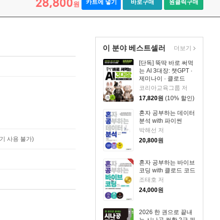
28,800
카트에 넣기
바로구매
원클릭구매
원
이 분야 베스트셀러
더보기
[단독] 뚝딱 바로 써먹
는 AI 3대장: 챗GPT ·
제미나이 · 클로드
코리아교육그룹 저
17,820
원
(10% 할인)
혼자 공부하는 데이터
분석 with 파이썬
박해선 저
기 사용 불가)
20,800
원
혼자 공부하는 바이브
코딩 with 클로드 코드
조태호 저
24,000
원
2026 한 권으로 끝내
는 시나공 컴활 2급 필