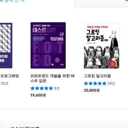
 프로그래밍
프런트엔드 개발을 위한 테
그로킹 알고리즘
스트 입문
22건
18건
8건
20,800
원
19,600
원