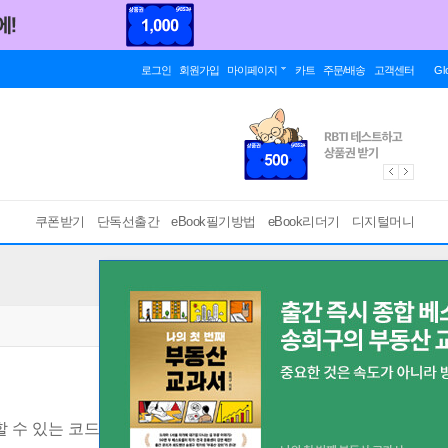
로그인
회원가입
마이페이지
카트
주문/배송
고객센터
Gl
쿠폰받기
단독선출간
eBook필기방법
eBook리더기
디지털머니
 수 있는 코드를 만드는 단위 테스트 작성법
[ EPUB ]