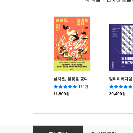
설자은, 불꽃을 쫓다
멀티패러다임
179건
11,800
원
30,400
원
단위 테스트의 기술