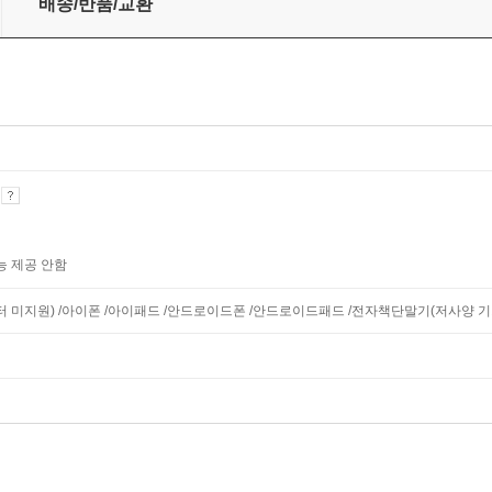
배송/반품/교환
기
능 제공 안함
모니터 미지원) /아이폰 /아이패드 /안드로이드폰 /안드로이드패드 /전자책단말기(저사양 기