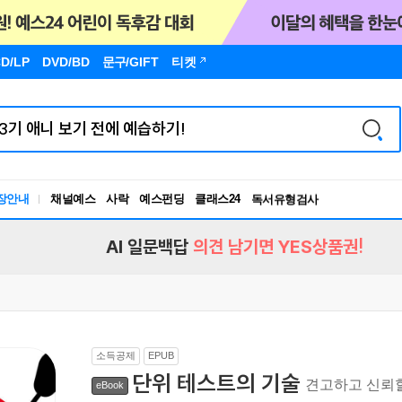
D/LP
DVD/BD
문구
/GIFT
티켓
장안내
채널예스
사락
예스펀딩
클래스24
독서유형검사
RBTI Lab
독서유형검사
AI 일문백답
의견 남기면 YES상품권!
소득공제
EPUB
단위 테스트의 기술
견고하고 신뢰할
eBook