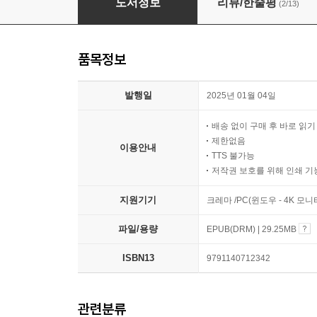
도서정보
리뷰/한줄평
(2/13)
품목정보
발행일
2025년 01월 04일
배송 없이 구매 후 바로 읽
제한없음
이용안내
TTS 불가능
저작권 보호를 위해 인쇄 기
지원기기
크레마 /PC(윈도우 - 4K 
파일/용량
EPUB(DRM) | 29.25MB
ISBN13
9791140712342
관련분류