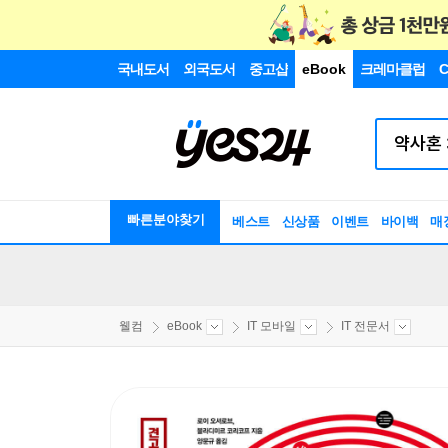
국내도서
외국도서
중고샵
eBook
크레마클럽
C
빠른분야찾기
베스트
신상품
이벤트
바이백
매
웰컴
eBook
IT 모바일
IT 전문서