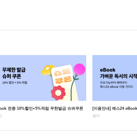
Book 전종 10%할인+5%적립 무한발급 슈퍼쿠폰
[이용안내] 예스24 eBo
시
상시