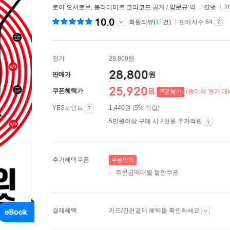
로이 오셔로브
,
블라디미르 코리코프
공저 /
양문규
역
길벗
2
10.0
회원리뷰(
15
건)
판매지수 84
정가
28,800원
28,800
원
판매가
25,920
원
쿠폰혜택가
(종이책 정가 대비
쿠폰받기
YES포인트
1,440원 (5% 적립)
5만원이상 구매 시 2천원 추가적립
추가혜택쿠폰
쿠폰받기
주문금액대별 할인쿠폰
결제혜택
카드/간편결제 혜택을 확인하세요