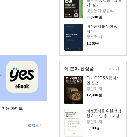
기+실기
벗알앤디(강윤석, 김용갑, 김우경, 김종일) 저
21,600
원
비전공자를 위한 AI
지식
문성혁 저
1,000
원
이 분야 신상품
더보기
ChatGPT 5.6 웹디자
인 실전
정민제 저
12,000
원
ok 이용 가이드
비전공자를 위한 생성
형 AI 코딩 용어 사전
정민제 저
펼쳐보기
9,900
원