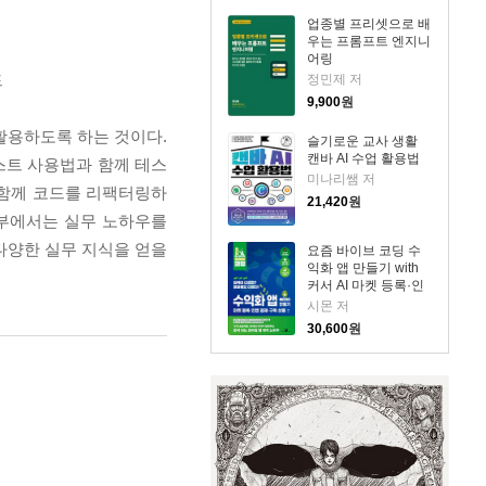
업종별 프리셋으로 배
우는 프롬프트 엔지니
어링
드
정민제 저
9,900
원
활용하도록 하는 것이다.
슬기로운 교사 생활
캔바 AI 수업 활용법
스트 사용법과 함께 테스
미나리쌤 저
와 함께 코드를 리팩터링하
21,420
원
 4부에서는 실무 노하우를
다양한 실무 지식을 얻을
요즘 바이브 코딩 수
익화 앱 만들기 with
커서 AI 마켓 등록·인
앱 결제·구독 상품
시몬 저
30,600
원