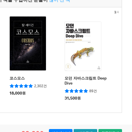
1
/4
코스모스
모던 자바스크립트 Deep
Dive
2,302건
89건
18,000
원
31,500
원