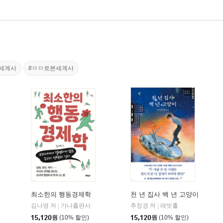
#세계사
#ㅁㅁ로본세계사
최소한의 행동경제학
천 년 집사 백 년 고양이
솔수북
김나영 저
가나출판사
추정경 저
래빗홀
|
|
15,120
원
(10% 할인)
15,120
원
(10% 할인)