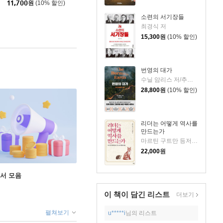
11,700
원
(10% 할인)
소련의 서기장들
최경식 저
15,300
원
(10% 할인)
번영의 대가
수닐 암리스 저/추선영 역
28,800
원
(10% 할인)
리더는 어떻게 역사를
만드는가
마르틴 구트만 등저/김동환 편역
22,000
원
도서 모음
이 책이 담긴
리스트
더보기
펼쳐보기
u*****i
님의 리스트