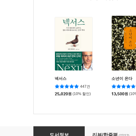
넥서스
소년이 온다
447건
25,020
원
(10% 할인)
13,500
원
(10
세계사를 만든 30개 수도 이야기
도서정보
리뷰/한줄평
(27/12)