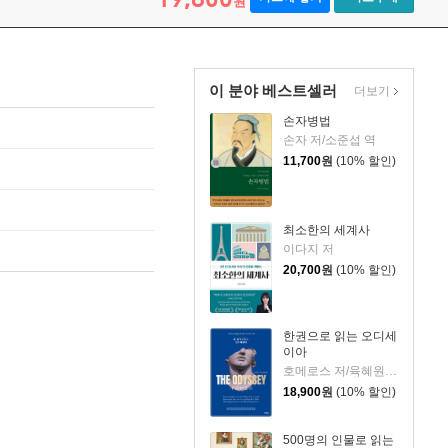
원
이 분야 베스트셀러
더보기
손자병법
손자 저/소준섭 역
11,700
원
(10% 할인)
최소한의 세계사
이다지 저
20,700
원
(10% 할인)
한권으로 읽는 오디세
이아
호메로스 저/육혜원 역
18,900
원
(10% 할인)
500명의 인물로 읽는