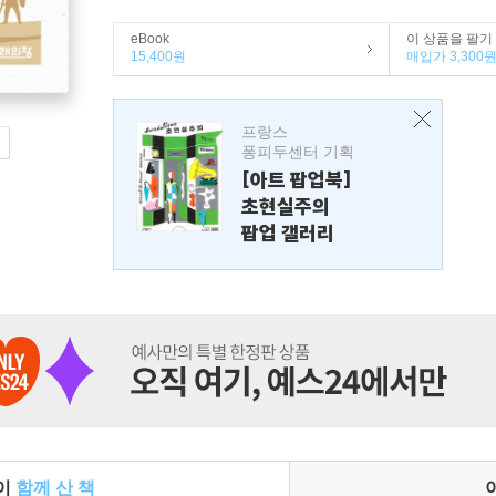
eBook
이 상품을 팔기
15,400원
매입가 3,300
프랑스
퐁피두센터 기획
[아트 팝업북]
초현실주의
팝업 갤러리
들이
함께 산 책