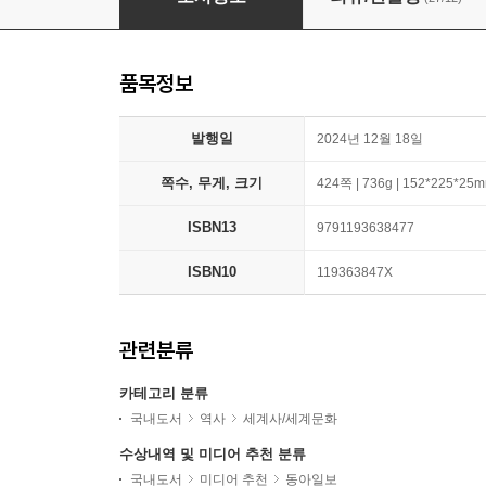
품목정보
발행일
2024년 12월 18일
쪽수, 무게, 크기
424쪽 | 736g | 152*225*25
ISBN13
9791193638477
ISBN10
119363847X
관련분류
카테고리 분류
국내도서
역사
세계사/세계문화
수상내역 및 미디어 추천 분류
국내도서
미디어 추천
동아일보