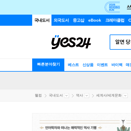
국내도서
외국도서
중고샵
eBook
크레마클럽
C
빠른분야찾기
베스트
신상품
이벤트
바이백
매
웰컴
국내도서
역사
세계사/세계문화