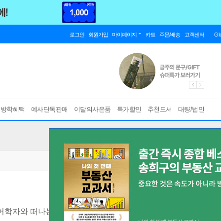
로그인
회원가입
마이페이지
카트
주문/배송
고객센터
Gl
름방학혜택
예사단독판매
이달의사은품
특가할인
추천도서
대량/법인
어학자와 떠나는 매력적인 역사 기행