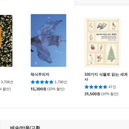
채식주의자
100가지 식물로 읽는 세계
사
3,708건
1,790건
47건
% 할인)
15,300
원
(10% 할인)
31,500
원
(10% 할인)
배송/반품/교환