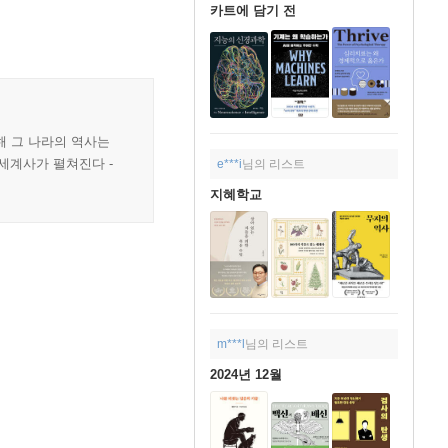
카트에 담기 전
해 그 나라의 역사는
세계사가 펼쳐진다 -
e***i
님의 리스트
지혜학교
m***l
님의 리스트
2024년 12월