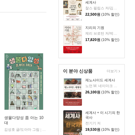
세계사
찰스 필립스 저/김봉중 감수/임지연 역
22,500
원
(10% 할인)
지리의 기원
제리 브로턴 저/박세연 역
17,820
원
(10% 할인)
이 분야 신상품
더보기
제노사이드 세계사
노먼 M. 네이마크 저/김상기 역
26,100
원
(10% 할인)
세계사 + 이 시기의 한
국사
생물다양성 쫌 아는 10
대
전기기 저
19,530
원
(10% 할인)
김성호 글/도아마 그림
풀빛
|