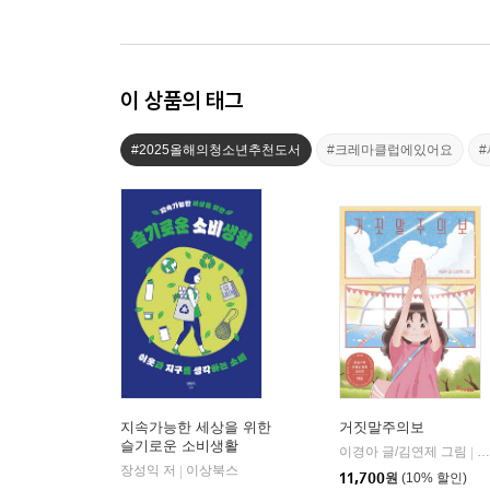
이 상품의 태그
#2025올해의청소년추천도서
#크레마클럽에있어요
지속가능한 세상을 위한
거짓말주의보
슬기로운 소비생활
이경아 글/김연제 그림
한
|
장성익 저
이상북스
|
11,700
원
(10% 할인)