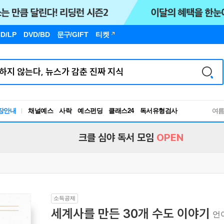
D/LP
DVD/BD
문구
/GIFT
티켓
장안내
채널예스
사락
예스펀딩
클래스24
독서유형검사
여
RBTI Lab
독서유형검사
크클 심야 독서 모임
OPEN
소득공제
세계사를 만든 30개 수도 이야기
언