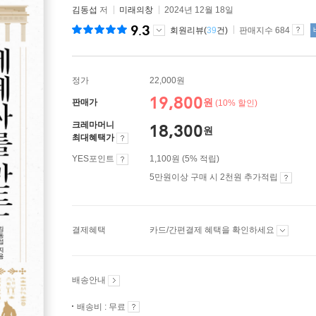
김동섭
저
미래의창
2024년 12월 18일
9.3
회원리뷰(
39
건)
판매지수 684
정가
22,000원
19,800
원
판매가
(10% 할인)
크레마머니
18,300
원
최대혜택가
YES포인트
1,100원 (5% 적립)
5만원이상 구매 시 2천원 추가적립
결제혜택
카드/간편결제 혜택을 확인하세요
배송안내
배송비 : 무료