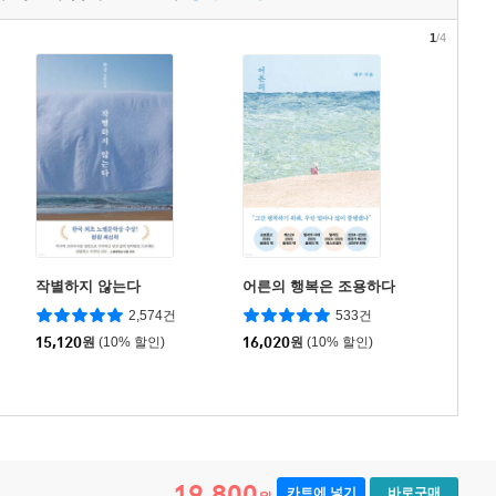
1
/4
작별하지 않는다
어른의 행복은 조용하다
2,574건
533건
15,120
원
(10% 할인)
16,020
원
(10% 할인)
19,800
카트에 넣기
바로구매