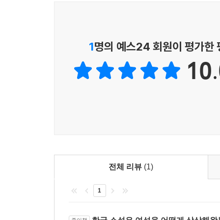
1970~1980년대 한국식 압축적 경제개발 속
구성원이 어떻게 다루고 대처하는가가 중요한 과제가
주인공들이다. 오자은은 한국 소설에서 찾아보기 드문
심각해진다.
박완서의 《나목》을 바탕으로 최근 ‘K-장녀’로 
---p.154 「5장 중산층 가정의 데모하는 딸들」중
핵심은 자율성이 더 많이 허락된 남성적 주체의 모
1
명의 예스24 회원이 평가한
속에서 무엇보다 “여성이 될 것”을 요구받았고, 성
앞서 언급한 장남수, 석정남, 송효순의 수기는 모두
10.
시대와 싸워가는 가운데 이루어지는” 성장이어야 했는
언제나 이에 부적합하거나 미달되는 존재, 누락된 존
가장 걸출한 ‘장녀 성장 서사’의 탄생이다.
업 역군으로서 자립해가는 당당한 여성’이라는 국가의
쉬운 성적 대상’이라는 취약한 섹슈얼리티의 표상 등
박완서, 김향숙, 은희경, 서영은 최은영 소설 속
전하게 설명해줄 수 없는, 자기 자신의 일부와만 
불화하고 욕망하며 극복하고 성장하는 여자 주인공
한 것이 아니라, 진짜 자신의 정체성을 어떻게 구성
있을 것이다. 여기에서 흥미로운 점은 그러한 정체화
1장이 전쟁의 아수라장 속에서 《나목》의 이경이 보
---pp.193~194 「6장 ‘문학 여공’과 ‘소설가’ 사이
이경 세대 이후 여성들이 1980년대, 1990년대,
전체 리뷰
(1)
2장에서는 박완서의 《도시의 흉년》을 통해 ‘
진희의 90년대이자 삼십 대를 그린 《마지막 춤은 
탈출했는가 확인한다. 3장에서는 대중소설인 《겨
렇다면 여기서 대체 새로운 시대란 무엇인가? 이 
1
공모했는지 그 이중적 양상을 읽는다. 이렇듯 1
진희의 서사 자체가 이러한 담론을 구현하기 위해 직조
중심적인 세계에서 여성들이 어떻게 각자의 방식으로
페미니스트와 페미니즘의 부상, 젠더 권력적 관점에