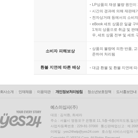
LP상품의 재생 불량 원인이 기
시간의 경과에 의해 재판매가
전자상거래 등에서의 소비자
eBook 세트 상품은 일괄 
1개의 상품으로 취급 및 판매
우, 세트 상품 전부 및 세트
상품의 불량에 의한 반품, 교
소비자 피해보상
준하여 처리됨
환불 지연에 따른 배상
대금 환불 및 환불 지연에 
회사소개
인재채용
이용약관
개인정보처리방침
청소년보호정책
도서홍보안내
대표 : 김석환, 최세라
주소 : 서울시 영등포구 은행로 11, 5층~6층(여의도동,일신
사업자등록번호 : 229-81-37000 통신판매업신고 : 제 200
이메일 : yes24help@yes24.com 호스팅 서비스사업자 :
Copyright ⓒ YES24 Corp. All Rights Reserved.