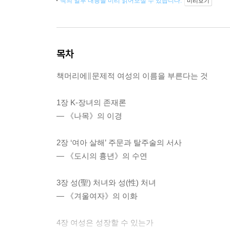
책의 일부 내용을 미리 읽어보실 수 있습니다.
미리보기
목차
책머리에∥문제적 여성의 이름을 부른다는 것
1장 K-장녀의 존재론
― 《나목》의 이경
2장 ‘여아 살해’ 주문과 탈주술의 서사
― 《도시의 흉년》의 수연
3장 성(聖) 처녀와 성(性) 처녀
― 《겨울여자》의 이화
4장 여성은 성장할 수 있는가