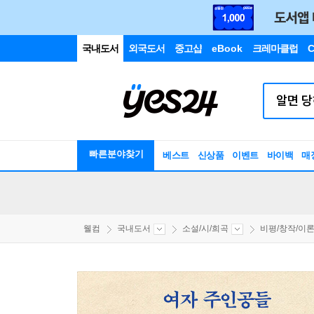
국내도서
외국도서
중고샵
eBook
크레마클럽
C
빠른분야찾기
베스트
신상품
이벤트
바이백
매
웰컴
국내도서
소설/시/희곡
비평/창작/이