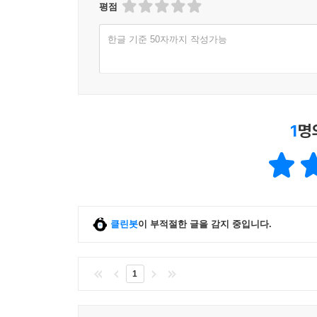
함’을 그저 세상의 치열하고 어두운 이면은 외면하
평점
그 ‘무해함’이라는 단어를 선택한 대중의 마음을 납작
불같이 반짝이고 뭉근히 타오르는
한글 기준 50자까지 작성가능
름이기 때문이다.
우리의 이야기, 계보, 어떤 연결에 관하여
---p.295 「9장 ‘건널 수 없는 강’은 결코 건너지 않는 사
1970년대를 시작으로 2000년대에 이르기까지, 
국한된 것은 아니”다. 오히려 “각 시대의 전형성
1
명
내주었”다. 공모와 저항 사이, 문제적 여성 인물들
연구의 지평을 넓힌, 단숨에 읽히는 이 책을 통해 
《여자 주인공들》은 한국 현대소설의 계급, 
문학비평집이다. 기발표한 논문을 바탕으로, 한국 
결과물이다. 지면을 가로지르는 신중하게 면밀하면
클린봇
이 부적절한 글을 감지 중입니다.
영화롭게 자기의 자리를 지키던 ‘목소리’들의 존재
수연, 이화, 희원, 희재, 진희, 석화, 지연…….
만들어진다”고 힘주어 말한다. 한국 땅에서 여성의
1
통해 한국 여성의 삶과 마음, 운명이 걸어온 역사
파고든다.