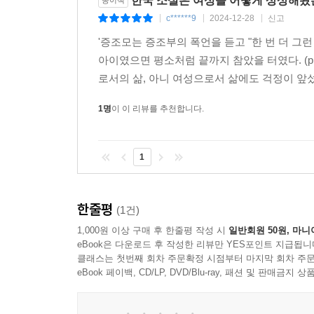
한국 소설은 여성을 어떻게 상상해왔
종이책
되거나 혹은 주변 인물이 갑자기 그런 질문을 하는 
c******9
2024-12-28
신고
4장과 5장은 1980년대 소설을 다룬다. 4장은 이
|
|
|
반대편에서 남성 중심적 사고방식을 강요하는 시니어 
개방과 여성 인권 향상의 흐름을 위협으로 받아들
'증조모는 증조부의 폭언을 듣고 "한 번 더 그
치 꼭 만들어진 듯한’ 인물 배치는 이러한 심증을 더
그로부터 벗어났는지 짚는다. 5장에서는 김향숙의
아이였으면 평소처럼 끝까지 참았을 터였다. (p
---p.230 「7장 90년대식(式) 연애, 90년대산(産)
모습을 살펴보고 이를 중산층 가정의 정치성 차원에
로서의 삶, 아니 여성으로서 삶에도 걱정이 앞섰
그동안 이 소설은 금기의 사랑을 주로 다뤄온 서
1명
이 이 리뷰를 추천합니다.
혼란의 시기였던 1990년대를 다룬 6장과 7장은 
다. 다만 그러한 기존 입장을 받아들이면서도 주의 깊
노동자, 그중에서도 여성 노동자를 이야기하는 소
위반이 갖는 독특한 의미가 드러날 수 있다는 점에 
6장은 신경숙의 《외딴방》을 1970년대 여공 수기
는―‘아들의 연인과의 사랑’, ‘동성애’, ‘중년 여
1
삶을 재현하는 데 어떠한 윤리적 딜레마를 겪는
소설’의 관점에서 접근하여 보다 세밀하게 읽어낼 
1990년대라는 시대적 특이성을 기입한 상징적 인
중에서 가장 확연한 연관성을 드러내는 것은 예술
의미화한다.
한줄평
---p.258 「8장 ‘절대’와 ‘환영’ 사이, 어느 중
(1건)
1,000원 이상 구매 후 한줄평 작성 시
일반회원 50원, 마니
2000년대 소설 중에서는 결이 다른 두 작가,
eBook은 다운로드 후 작성한 리뷰만 YES포인트 지급됩니
흥미로운 것은 이 소설의 숙모와 혜인처럼, 최은영
예술가소설의 오래된 전통을 전복하는 여성 예술가의
클래스는 첫번째 회차 주문확정 시점부터 마지막 회차 주문
나 이제는 어쩔 수 없이 끊겨버린 존재들에 대한 이
eBook 페이백, CD/LP, DVD/Blu-ray, 패션 및 판매금
2020년대적 마음의 근원을 ‘여성적 관계의 의
의 가치를 높게 쳐주지만 최은영의 소설에서 다루는 
《밝은 밤》은 평범하고 약한 여성들의 우정과 사
는 없지만, 각자의 삶을 살고 있지만, 한때 가장 
남성적 전통과 관계에 대한 근본적 문제 제기를 담고