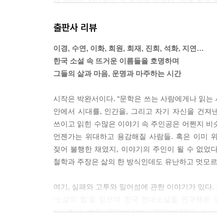
에 없었던 장녀들이 그 자리에 있었다. 전후 한국
목》에서부터 이 이야기를 시작하도록 하자.
출판사 리뷰
---pp.20~21 「1장 K-장녀의 존재론」중에서
이경, 수연, 이화, 희원, 희재, 진희, 석화, 지연…
이 천명에는 남녀 쌍둥이는 상피 붙는다는 저주의 예
한국 소설 속 뜨거운 이름들을 호명하며
일부의 끔찍한 속설”이 의미하는 바는 무엇인가. 남
그들의 삶과 마음, 운명과 마주하는 시간
여아는 죽어야만 한다. 여기에서 ‘저주받은 여자아이
가 찢어지게 가난하던 시기, 한정된 재원 속에서 남
시작은 박완서이다. “문학은 쓰는 사람에게나 읽는
라. 그리고 그 율법의 내부에는 여자아이는 언제든
안에서 시대를, 인간을, 그리고 자기 자신을 건져
분명해 보인다. 그렇기에 그것을 강제하는 할머니
쓰이고 읽힌 수많은 이야기 속 주인공은 어쩐지 비
하며 주인공인 수연과 수빈에게 저주의 운명을 내
언젠가는 위대하고 용감해질 사람들. 혹은 이미 위
---pp.62~63 「2장 ‘여아 살해’ 주문과 탈주술의 
젖어 불행한 채였지, 이야기의 주인이 될 수 없었다
철학과 주장은 삶의 한 방식인데도 유난하고 멋모르
소설이든 영화든 70년대 대중문화에서 명문 여대생
기할 수 없는 정도가 되었다. 《겨울여자》는 앞서 
여기, 실패와 고투와 일어섬에 관한 이야기가 있다.
인해 새롭게 해석할 수 있는 문제적 텍스트였다. 
‘소설의 힘’을 믿으며 한국 현대소설을 연구해온
험하지도 않는다. 넉넉한 집안의 사랑 많은 부모는
시도한다. 책은 1970년대부터 2000년대까지 지
다. 그렇다면 당시 대중은 불쌍하지도 않고 쉽게 동