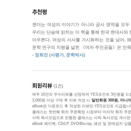
서영은, 최은영 등 여러 세대에 속한 여성 작가들의
여대생이 경험하는 남성 편력에 대한 관음증 때문에
추천평
---p.78 「3장 성(聖) 처녀와 성(性) 처녀」중에서
《여자 주인공들》은 한국 사회에서 여성의 성장 서
젠더는 여성의 이야기가 아니라 공사 영역을 모두
시대의 마음을 읽어내며 그 경로를 추적한다. 
젊은 여성을 화자로 내세워 그녀의 변화와 성찰 과
우리는 단숨에 읽히는 이 책을 통해 한국 현대사와 한
주인공들을 호명한다. 이경, 수연, 이화, 희원, 희재
은 여성에게 자기성찰의 계기를 제공한다는 이문열
아우른다. 여성의 서사를 가시화하는 것을 넘어, 
무엇을 사랑했고, 무엇에 불행했고, 무엇을 욕망했을
성을 주인공으로 하는 성장소설적 구성으로 구체화된
문학 연구의 지평을 넓힌 《여자 주인공들》은 안목
며, 잡지사 기자로서의 직업이 있기는 하지만 아직
- 정희진 (서평가, 문학박사)
장녀 성장 서사의 원형을 찾아
인물을 만나고 깨달으며 예술과 삶 사이를 갈등하
수 있다. 그렇다면 여기에서 질문이 발생한다. 8
오자은은 해방 이후, 1960년대에서 1980년대에
작가 이문열은 여성의 ‘성장’을 중심 서사로 한 소
이문열이건 당대 쟁쟁한 작가들의 소설에서 우리는
---pp.114~115 「4장 여성은 성장할 수 있는가」중
회원리뷰
(1건)
없는 가난한 청년이 낯선 고장을 방황하며 현실과 
매주 10건의 우수리뷰를 선정하여 YES포인트 3만원을 드
남성으로서 성장하는 스토리. 당시 대중은 이렇듯
여기에서 우리는 80년대라는 시대의 독특함을 기
3,000원 이상 구매 후 리뷰 작성 시
일반회원 300원, 마니아
경제성장의 기적을 이루어낸 한국 사회의 자부심과 
속에 깊숙이 파고들고 있었다면, 또 다른 한쪽에선
eBook은 다운로드 후 작성한 리뷰만 YES포인트 지급됩니
이야기 말고, 장녀의 이야기는 없는가?
클래스는 첫번째 회차 주문확정 시점부터 마지막 회차 주문
재의 폭압적 정치와 이에 저항하는 학생들의 데모와
사락 독서모임으로 진행된 클래스는 사락 독서모임 게시판
로울 수는 없었다. 80년대 소설 속에서 다수 발견
eBook 페이백, CD/LP, DVD/Blu-ray, 패션 및 판매금
다시 박완서이다. 책의 출발점이자 전체 지면을 
게 되었고 중산층 가정의 부모는 데모하는 운동권 