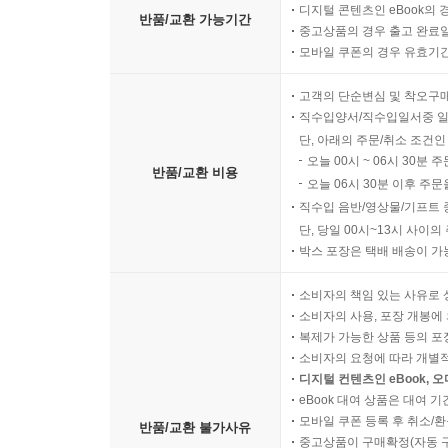
디지털 콘텐츠인 eBook의 
반품/교환 가능기간
중고상품의 경우 출고 완료일
모바일 쿠폰의 경우 유효기간(
고객의 단순변심 및 착오구
직수입양서/직수입일서중 일
단, 아래의 주문/취소 조건인
오늘 00시 ~ 06시 30분 
반품/교환 비용
오늘 06시 30분 이후 주문
직수입 음반/영상물/기프트 
단, 당일 00시~13시 사이
박스 포장은 택배 배송이 가
소비자의 책임 있는 사유로 
소비자의 사용, 포장 개봉에 
복제가 가능한 상품 등의 포장을 
소비자의 요청에 따라 개별
디지털 컨텐츠인 eBook, 
eBook 대여 상품은 대여 기
모바일 쿠폰 등록 후 취소/환
반품/교환 불가사유
중고상품이 구매확정(자동 