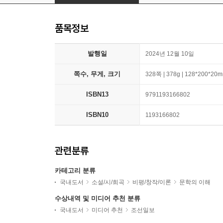
품목정보
발행일
2024년 12월 10일
쪽수, 무게, 크기
328쪽 | 378g | 128*200*20
ISBN13
9791193166802
ISBN10
1193166802
관련분류
카테고리 분류
국내도서
소설/시/희곡
비평/창작/이론
문학의 이해
수상내역 및 미디어 추천 분류
국내도서
미디어 추천
조선일보