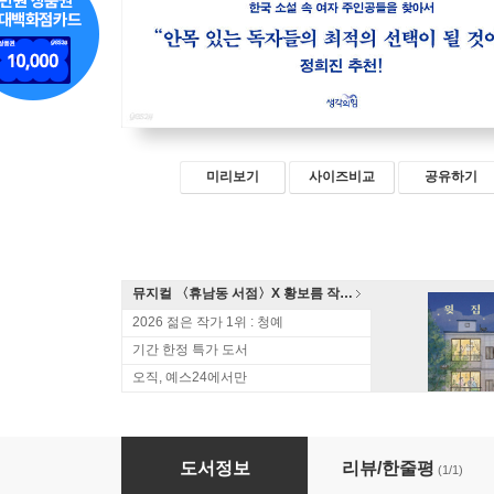
미리보기
사이즈비교
공유하기
뮤지컬 〈휴남동 서점〉X 황보름 작가 북토크
2026 젊은 작가 1위 : 청예
기간 한정 특가 도서
오직, 예스24에서만
여자 주인공들
도서정보
리뷰/한줄평
(1/1)