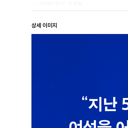
― 《레테의 연가》의 희원
5장 중산층 가정의 데모하는 딸들
상세 이미지
― 김향숙 소설의 ‘언캐니’한 딸들
6장 ‘문학 여공’과 ‘소설가’ 사이
― 《외딴방》의 희재언니와 열여덟의 나
7장 90년대식(式) 연애, 90년대산(産) 사랑
― 《마지막 춤은 나와 함께》의 진희
8장 ‘절대’와 ‘환영’ 사이, 어느 중년 여성 예술가의
― 《그녀의 여자》의 현석화
9장 ‘건널 수 없는 강’은 결코 건너지 않는 사랑
― 《밝은 밤》의 여자들