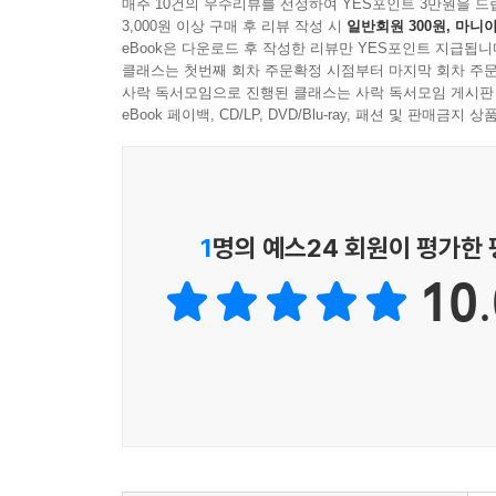
야간통행금지가 풀린 장안의 봄풍경
매주 10건의 우수리뷰를 선정하여 YES포인트 3만원을 드
에 "중농 열 집의 세금"에 해당하는 돈이 지불되는 
3,000원 이상 구매 후 리뷰 작성 시
일반회원 300원, 마니아
누구 집인들 달을 보고 한가로이 앉아 있을 수 있으
내고 한 송이를 사다니"라 탄식했고, "이것을 심어 
eBook은 다운로드 후 작성한 리뷰만 YES포인트 지급됩니
어디선들 등 이야기 듣고 보러 오지 않으리? (최액[崔液
풍조는 쉽사리 수그러질 기미가 보이지 않았다. 장안
클래스는 첫번째 회차 주문확정 시점부터 마지막 회차 주문
사락 독서모임으로 진행된 클래스는 사락 독서모임 게시판
천금을 들여 아름다운 꽃을 사다가 정원에 심고서 봄
장안의 봄밤을 화려하게 수놓으며 성대하게 펼쳐진 
eBook 페이백, CD/LP, DVD/Blu-ray, 패션 및 판매금
봄기운이 태동하기 시작하는 이 시기가 되면 궁전이
장안에서 모란으로 유명한 곳은 두세 군데 정도가 
(萬燈)이 거리를 비추어, 장안을 비롯한 대도시에
寺), 서쪽에서는 연강방(延康坊)의 서명사(西明寺)
요란하고 화려했는지, 밤놀이를 나온 인파 때문에 "
우, 그 분원(分院)인 원과원(元果院)의 모란은 서
유희를 위해 "서로 호기를 부리며 재물을 마구 써
1
명의 예스24 회원이 평가한
"다른 모란보다 늦되어 보름 뒤에 핀다"는 말이 
에서 소재로 다루어졌는데, 너무나도 유명해서 일일
10.
말쑥하게 빼입고 짙게 화장한 장안의 선남선녀들
시행되던 야간통행금지가 정월 15일을 전후한 이 며
이 두 절 외에도 주작대로 동쪽에서는 정안방(靖安坊
노래하고 춤추며 새벽에 이른다"(최지현[崔知賢], 
않은 수정방(修政坊)에 있는 종정시(宗正寺, 절이 
그대로 전해진다.
坊)에 있는 영태사(永泰寺, 만수사[萬壽寺]), 영달
당히 높이 평가되었던 듯 시구에도 자주 보이며, 소
농염한 모란꽃 사람 마음을 뒤흔들어,
경하는 장면이 나온다.
온 나라가 미친 듯 돈을 아까워 않네 (왕예[王叡], 모