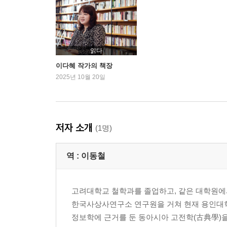
승기(繩伎)―줄타기/ 자무(字舞)
장안의 가기(歌妓)―상/ 장안의 가기―하
5. 당사잡초
읽다
투가(鬪歌)/ "꽃 지는 시절에 그대를 또 만났구려"
이다혜 작가의 책장
왕지환 등의 작은 연회
2025년 10월 20일
6. 당사(唐史) 관련 소고(小考)들에 대한 보충
투가(鬪歌)/ 영신(永新)/ 원소관등
저자 소개
(1명)
7. 당대의 연음(燕飮) 풍경
역 :
이동철
8. 당대 북중국의 이색 풍속 하나
한겨울 밤의 전장(氈帳)/ 푸른 전장
고려대학교 철학과를 졸업하고, 같은 대학원에
전장·화로와 작별하며
한국사상사연구소 연구원을 거쳐 현재 용인대학교 
정보학에 근거를 둔 동아시아 고전학(古典學)을
9. 온천과 도상(陶像)