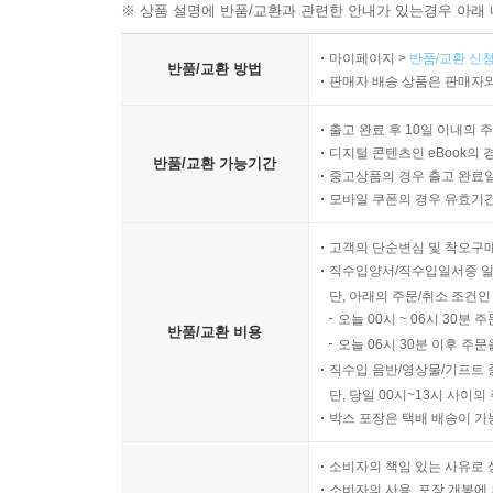
※ 상품 설명에 반품/교환과 관련한 안내가 있는경우 아래 
마이페이지 >
반품/교환 신청
반품/교환 방법
판매자 배송 상품은 판매자와
출고 완료 후 10일 이내의 
디지털 콘텐츠인 eBook의 
반품/교환 가능기간
중고상품의 경우 출고 완료일
모바일 쿠폰의 경우 유효기간(
고객의 단순변심 및 착오구
직수입양서/직수입일서중 일
단, 아래의 주문/취소 조건인
오늘 00시 ~ 06시 30분 
반품/교환 비용
오늘 06시 30분 이후 주문
직수입 음반/영상물/기프트 
단, 당일 00시~13시 사이
박스 포장은 택배 배송이 가
소비자의 책임 있는 사유로 
소비자의 사용, 포장 개봉에 