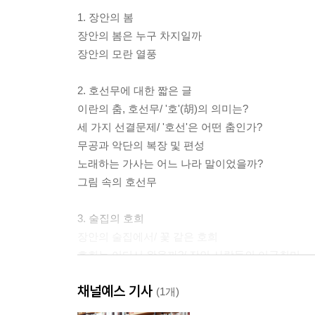
1. 장안의 봄
장안의 봄은 누구 차지일까
장안의 모란 열풍
2. 호선무에 대한 짧은 글
이란의 춤, 호선무/ '호'(胡)의 의미는?
세 가지 선결문제/ '호선'은 어떤 춤인가?
무공과 악단의 복장 및 편성
노래하는 가사는 어느 나라 말이었을까?
그림 속의 호선무
3. 술집의 호희
장안의 술집에서/ 꽃 같은 호희
호희는 어디서 왔을까?/ 장안 사람들의 이국취미
채널예스 기사
4. 당대의 풍속
(1개)
원소관등(元宵觀燈)/ 발하(拔河)―줄다리기