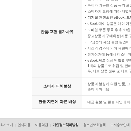
복제가 가능한 상품 등의 포장을 
소비자의 요청에 따라 개별
디지털 컨텐츠인 eBook, 
eBook 대여 상품은 대여 기
모바일 쿠폰 등록 후 취소/환
반품/교환 불가사유
중고상품이 구매확정(자동 
LP상품의 재생 불량 원인이 기
시간의 경과에 의해 재판매가
전자상거래 등에서의 소비자
eBook 세트 상품은 일괄 
1개의 상품으로 취급 및 판매
우, 세트 상품 전부 및 세트
상품의 불량에 의한 반품, 교
소비자 피해보상
준하여 처리됨
환불 지연에 따른 배상
대금 환불 및 환불 지연에 
회사소개
인재채용
이용약관
개인정보처리방침
청소년보호정책
도서홍보안내