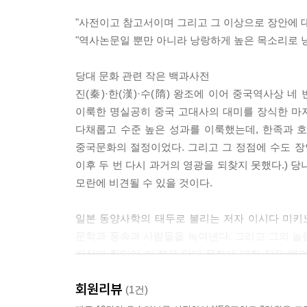
니었지만, 이 꽃에 대한 장안 사람들의 애착은 각별
"사전이고 참고서이며 그리고 그 이상으로 장안에 대한
면, 모란꽃에 매혹된 장안 시민들은 기분이 한껏 들
"역사논문일 뿐만 아니라 낭랑하게 높은 목소리로 낭
궁중에서도 제왕과 비빈들이 아름다운 모란꽃을 많이
당대 문화 관련 작은 백과사전
에 대한 고사(故事)는 너무나 유명하다. 문종(文宗
진(秦)·한(漢)·수(隋) 왕조에 이어 중국역사상
꽃을 얘기하는데, 어느 집 것이 으뜸이냐"고 물었던
이룩한 명실공히 중국 고대사의 대미를 장식한 마지
다채롭고 수준 높은 성과를 이룩했는데, 한족과 호
권세 있고 부유한 집에서도 온갖 사치를 부리며 이 
중국문화의 절정이었다. 그리고 그 정점에 수도 장안
로 난간을 장식해 황궁도 그 아름다움에는 미치지 
이후 두 번 다시 과거의 영광을 되찾지 못했다.) 당
香)과 유향(乳香)을 흙과 함께 체에 받쳐서 만든 진
모란에 비견될 수 있을 것이다.
감상했는데, 궁중의 침향정도 이 누각의 장려함에 는
장상들뿐만 아니라 시민 전체가 이 꽃에 취했다는 점
일본 동양사학의 태두로 불리는 저자 이시다 미키
문학과 풍속과 사람들을 녹여낸다. 그리고 그의 놀랍도
장안에 모란꽃이 피는 시기는 3월 15일을 기점으로 전
지식에 힘입어 이 책은 당대 문화에 대한 작은 백
대로마다 꽃피는 시절, 만 마리 말과 천 대 수레가 
엮어가는 문학적이며 격조 높은 저자의 문장은 역사
면, 비단수레 구르는 소리 마른천둥이 치는 듯"하다고
회원리뷰
(1건)
을 보았지만, 이 꽃보다 아름다운 건 없다"고 상찬