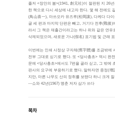
졸저 <장안의 봄>(1941, 創元社)이 절판된 지 
한 책으로 다시 세상에 내고자 한다. 몇 해 전에도 
(鳥山喜一), 마쓰오카 유즈루(松岡讓), 다케다 다
글 세 편과 마지막 단편은 빼고, 거기다 전후(戰後)
라서 그 책은 재출간이라고는 하나 위와 같은 연유로
삭제되었으며, 새로운 가나(假名) 표기법 및 근래 
이번에는 인쇄 사정상 구자체(舊字體)를 조금밖에 
전부 그대로 싣기로 했다. 또 <당사총초> 역시 
문에 <당사총초>에서도 7편을 골라 싣고, 그 밖에
판사의 요구에 부응하기로 했다. 말하자면 증정(增訂
지만, 마른 나무도 산의 정취를 보탠다 하니 크게 
---쇼와 42년(1967) 맹춘 저자 삼가 쓰다
목차