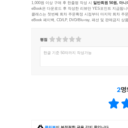
1,000원 이상 구매 후 한줄평 작성 시
일반회원 50원, 마니
장안 시민들의 놀이문화
eBook은 다운로드 후 작성한 리뷰만 YES포인트 지급됩니
상원절에 당시 사람들을 매료시키던 구경거리는 관등행
클래스는 첫번째 회차 주문확정 시점부터 마지막 회차 주문
놀이를 했다. 원래 특정한 날만 행하는 종교적 
eBook 페이백, CD/LP, DVD/Blu-ray, 패션 및 판매금
제왕과 황비 등의 심심풀이로도 제공되어, 역사서
명했다는 기록도 있다.
평점
한편 줄 위에서 공이나 칼을 던지면서 곡예를 부리
한글 기준 50자까지 작성가능
화려하게 단장한 미녀들이 줄 양쪽에서 함께 재주
묘기를 선보이는 오늘날의 서커스를 연상하게 된다.
군무(群舞)인 자무(字舞)는 오늘날의 매스 게임과도
당대의 유희에도 역시 연회와 주흥이 빠지지 않았다
2
명
구분하여 요리를 먹고 나서 술을 마시는 것이 일
순서대로 술을 마셨으므로 술을 받은 사람이 잔을
따위의 장기자랑이 행해졌다. 또 종종 주호자(酒
사람을 정했으며, 오늘날 "간장공장공장장은 장공장장
클린봇
이 부적절한 글을 감지 중입니다.