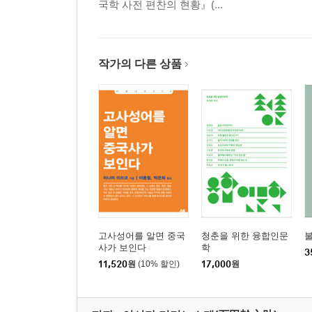
국학 사전 편찬의 현황』(...
여산(驪山) 온천/ 육우(陸羽)의 도상(陶像)
10. 당대의 여인
11. 당대의 도서(圖書)
작가의 다른 상품
12. 당대 잡사(雜事) 두 가지
13. 감람(橄欖)과 포도
감람과 올리브/ 포도와 포도주
14. 서역 상호(商胡)가 비싼 값에 보물을 구하는 이
―당대 중국에 널리 유포된 일종의 설화에 대하여
15. 다시 호인채보담(胡人採寶譚)에 대하여
16. 호인매보담(胡人買寶譚) 보유
고사성어를 알면 중국
청춘을 위한 융합인문
불
17. 수당시대의 이란 문화
사가 보인다
학
3
종교/ 예술/ 의식주
11,520
원
(10% 할인)
17,000
원
수당시대 중국 문물의 서점(西漸)
간단한 참고문헌 목록