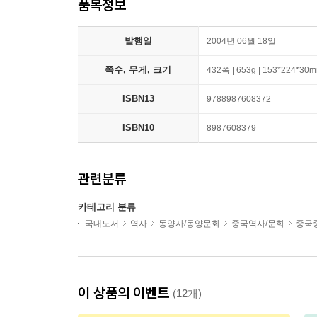
품목정보
발행일
2004년 06월 18일
쪽수, 무게, 크기
432쪽 | 653g | 153*224*30
ISBN13
9788987608372
ISBN10
8987608379
관련분류
카테고리 분류
국내도서
역사
동양사/동양문화
중국역사/문화
중국
이 상품의 이벤트
(12개)