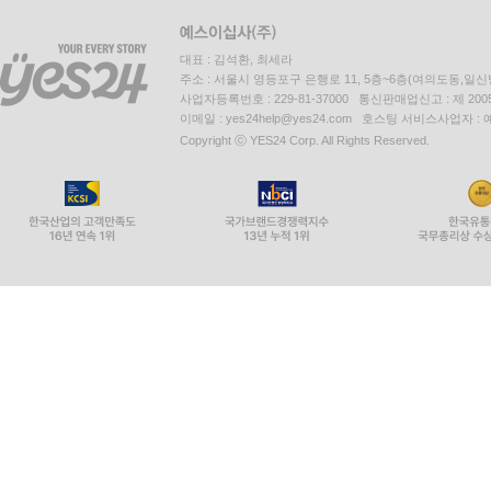
대표 : 김석환, 최세라
주소 : 서울시 영등포구 은행로 11, 5층~6층(여의도동,일신
사업자등록번호 : 229-81-37000 통신판매업신고 : 제 200
이메일 : yes24help@yes24.com 호스팅 서비스사업자 :
Copyright ⓒ YES24 Corp. All Rights Reserved.