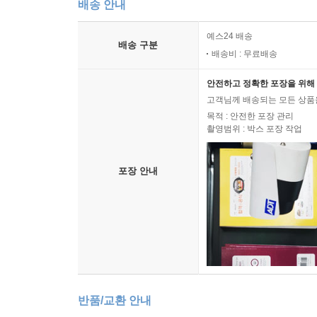
수만 권을 찍어낼 수 있는 인쇄기가 아직 없었음에도 
배송 안내
책이 2∼3만 권에 이르렀다고 하니 책에 눈먼 사람
예스24 배송
끄덕여진다. 이들 애서가들은 단지 책을 모으는 
배송 구분
배송비 : 무료배송
중당(中唐)의 고관 유공작(柳公綽)은 경(經)·사(史)
다른 한 본은 평상시에 들춰보는 참고용으로, 나머
안전하고 정확한 포장을 위해 
고객님께 배송되는 모든 상품을
개방성과 다양성이 새로운 문화를 꽃 피운다
목적 : 안전한 포장 관리
촬영범위 : 박스 포장 작업
비록 직설적으로 말하고 있지는 않지만 이 책은 
무엇보다도 중요하다는 것을 가르쳐준다. 개방성은
된다. 그것은 그 시대를 사는 사람들이 다양성을 
포장 안내
다양성을 인정하는 시대정신이 흐르고 있었다. 이를
오늘날 문화비평가들이 말하는 잡종적인(hybrid)
궁극적으로 가치관과 정체성의 혼란을 초래하기보다는
반품/교환 안내