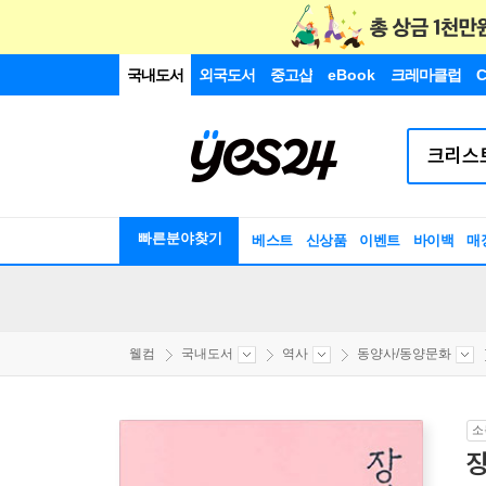
국내도서
외국도서
중고샵
eBook
크레마클럽
C
빠른분야찾기
베스트
신상품
이벤트
바이백
매
웰컴
국내도서
역사
동양사/동양문화
소