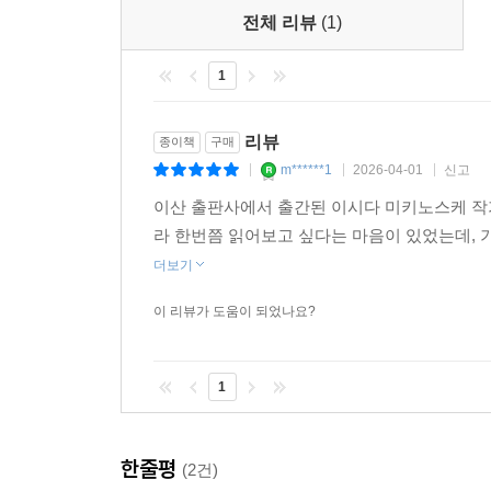
개인 저택으로는 주작대로 동쪽 북부의 대녕방(大寧
장안의 봄을 화려하게 수놓은 것은 관등뿐이 아니
전체 리뷰
(1)
楚)의 집이 있는데, 이 두 집은 순전히 모란 때문에
사랑을 받았다. 나라 전체가 이 꽃에 취해, 모란
1
위해 수십 수천 전(錢)을 내는 것도 서슴지 않았
당시 장안 사람들이 주로 구경했던 모란은 빨강과 자
여기저기 있었다는 점은 당시 사람들의 모란 사랑이
담담하여 좋아하는 사람이 없다"고 했다. 또 노륜(
리뷰
종이책
구매
하네. 옥잔에 이슬을 받은 듯 담담한 것도 있건만,
3월 삼짇날 날씨는 쾌청하고,
m******1
2026-04-01
신고
|
|
|
으로, 사람들이 유독 백모란은 완상하지 않음을 지
장안의 물가에는 미인이 많구나 (두보[杜甫], 미인의
이산 출판사에서 출간된 이시다 미키노스케 작가
꽃 색깔은 논외로 하더라도 "지름이 한 자나 되는 
라 한번쯤 읽어보고 싶다는 마음이 있었는데, 
모란만큼 화려하고 모란만큼 사랑을 받으며 명성을 
또 붉은 대문의 세력가를 홀리는" 일도 사실이며, 
더보기
사설 기관(妓館)의 민기(民妓) 외에도, 궁전을 위해 
연스레 인심을 퇴폐하게 만들어 당나라의 쇠락을 재
여러 종류의 기녀들이 수려한 용모와 뛰어난 재
이 리뷰가 도움이 되었나요?
조금이라도 전했다면 그것으로 만족한다.
젊은이들이 있었다는 것이나 기녀들에 빌붙어 사
지금이나 크게 다를 바 없는데, 매년 봄 새롭게
--- p.21-26
1
열었다는 이야기, 전근을 가거나 은퇴하는 지방관리
기녀가 사는 동네가 따로 있었다는 사실, 재색
존중해주었다는 이야기 등은 당시의 풍류를 엿보게 
한줄평
(2건)