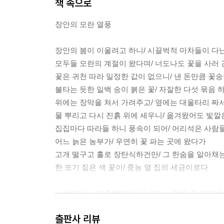
책 속으로
장안의 모란 열풍
장안의 봄이 이울려고 하니/ 시끌벅적 마차들이 다
모두들 모란의 계절이 왔다며/ 너도나도 꽃을 사러 
꽃은 귀천 따라 일정한 값이 없으니/ 낸 돈만큼 꽃송
불타는 듯한 일백 송이 붉은 꽃/ 자잘한 다섯 묶음 
위에는 장막을 쳐서 가려주고/ 옆에는 대울타리 짜
물 뿌리고 다시 진흙 위에 세우니/ 옮겨왔어도 빛깔
집집마다 따라들 하니 풍속이 되어/ 어리석은 사람
어느 늙은 농부가/ 우연히 꽃 파는 곳에 왔다가
고개 떨구고 홀로 장탄식하건만/ 그 한숨을 알아채는
한 포기 짙은 색 꽃이/ 중농 열 집의 세금이로다
―백거이, 「진중(秦中)에서 읊다」 10수 중 제10
출판사 리뷰
"농염한 모란꽃 사람 마음을 뒤흔들어, 온 나라가 