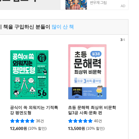
AD
이 책을 구입하신 분들이
많이 산 책
3
/4
공식이 쏙 외워지는 기적특
초등 문해력 최상위 비문학
강 평면도형
일3공 사회·문화 편
36건
40건
12,600
원
(10% 할인)
13,500
원
(10% 할인)