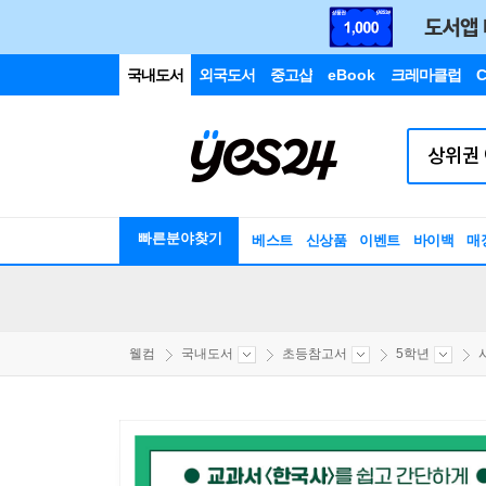
국내도서
외국도서
중고샵
eBook
크레마클럽
C
빠른분야찾기
베스트
신상품
이벤트
바이백
매
웰컴
국내도서
초등참고서
5학년