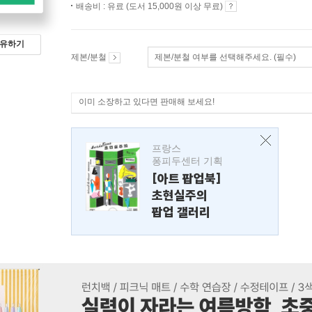
배송비 : 유료 (도서 15,000원 이상 무료)
유하기
제본/분철
제본/분철 여부를 선택해주세요. (필수)
이미 소장하고 있다면 판매해 보세요!
프랑스
퐁피두센터 기획
[아트 팝업북]
초현실주의
팝업 갤러리