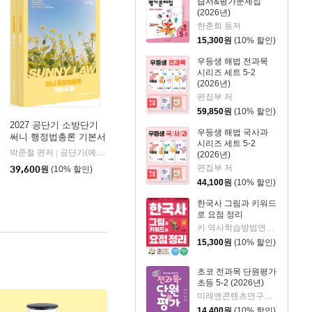
습서&평가문제집
(2026년)
한춘희 등저
15,300
원
(10% 할인)
우등생 해법 전과목
시리즈 세트 5-2
(2026년)
편집부 저
59,850
원
(10% 할인)
2027 공단기 소방단기
우등생 해법 국사과
써니 행정법총론 기본서
시리즈 세트 5-2
박준철 편저
공단기(에스티유니타스)
|
(2026년)
편집부 저
39,600
원
(10% 할인)
44,100
원
(10% 할인)
한국사 그림과 키워드
로 요점 정리
키 역사학습방법연구소 저/서영 등 그림/서울대학교 뿌리깊은 역사나무 감수
15,300
원
(10% 할인)
초코 전과목 단원평가
초등 5-2 (2026년)
미래엔콘텐츠연구회 저
14,400
원
(10% 할인)