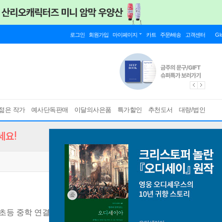
로그인
회원가입
마이페이지
카트
주문/배송
고객센터
Gl
젊은 작가
예사단독판매
이달의사은품
특가할인
추천도서
대량/법인
세요!
초등 중학 연결 징검다리 한국사 / 강남구청 인터넷 수능방