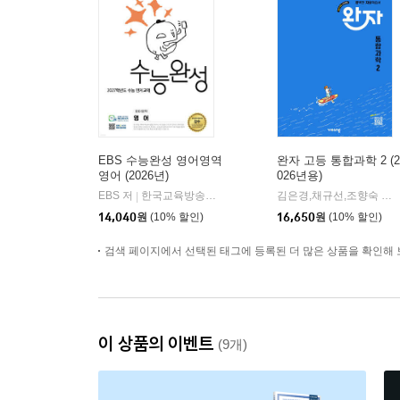
EBS 수능완성 영어영역
완자 고등 통합과학 2 (2
영어 (2026년)
026년용)
EBS 저
한국교육방송공사
김은경,채규선,조향숙 등저
|
14,040
원
(10% 할인)
16,650
원
(10% 할인)
검색 페이지에서 선택된 태그에 등록된 더 많은 상품을 확인해 
이 상품의 이벤트
(9개)