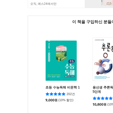
오직, 예스24에서만
이 책을 구입하신 분
초등 수능독해 비문학 1
용선생 추론독
5단계
202건
9,000
원
(10% 할인)
10,800
원
(10