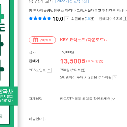
송 강의 교재
[ 2022 개정 교육과정 ]
키 역사학습방법연구소
저/
다나
그림/
서울대학교 뿌리깊은 역사
10.0
회원리뷰(
16
건)
판매지수 6,216
KEY 요약노트 (다운로드)
구매혜택
정가
15,000원
13,500
원
판매가
(10% 할인)
YES포인트
750원 (5% 적립)
5만원이상 구매 시 2천원 추가적립
결제혜택
카드/간편결제 혜택을 확인하세요
배송안내