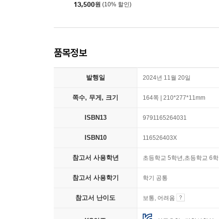
13,500
원
(10% 할인)
품목정보
발행일
2024년 11월 20일
쪽수, 무게, 크기
164쪽 | 210*277*11mm
ISBN13
9791165264031
ISBN10
116526403X
참고서 사용학년
초등학교 5학년,초등학교 6
참고서 사용학기
학기 공통
참고서 난이도
보통, 어려움