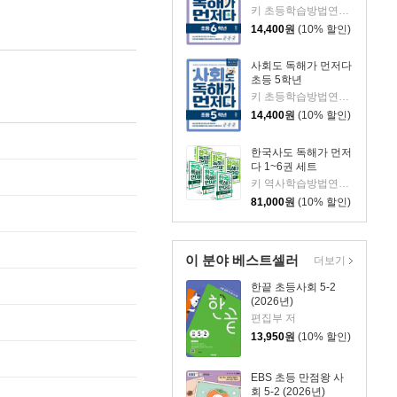
키 초등학습방법연구소 저/서영 그림
14,400
원
(10% 할인)
사회도 독해가 먼저다
초등 5학년
키 초등학습방법연구소 저/서영 그림
14,400
원
(10% 할인)
한국사도 독해가 먼저
다 1~6권 세트
키 역사학습방법연구소 저/강은옥,다나 ,서영 그림
81,000
원
(10% 할인)
이 분야 베스트셀러
더보기
한끝 초등사회 5-2
(2026년)
편집부 저
13,950
원
(10% 할인)
EBS 초등 만점왕 사
회 5-2 (2026년)