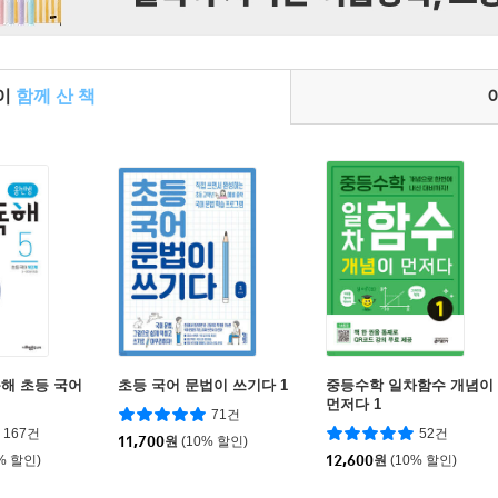
들이
함께 산 책
해 초등 국어
초등 국어 문법이 쓰기다 1
중등수학 일차함수 개념이
먼저다 1
71건
167건
52건
11,700
원
(10% 할인)
% 할인)
12,600
원
(10% 할인)