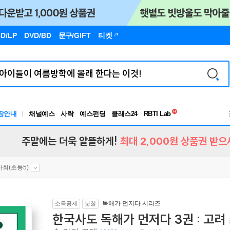
D/LP
DVD/BD
문구
/GIFT
티켓
독서유형검사
RBTI Lab
장안내
채널예스
사락
예스펀딩
클래스24
독서유형검사
주말에는 더욱 알뜰하게!
최대 2,000원 상품권 받으
사회(초등5)
독해가 먼저다 시리즈
소득공제
분철
한국사도 독해가 먼저다 3권 : 고려