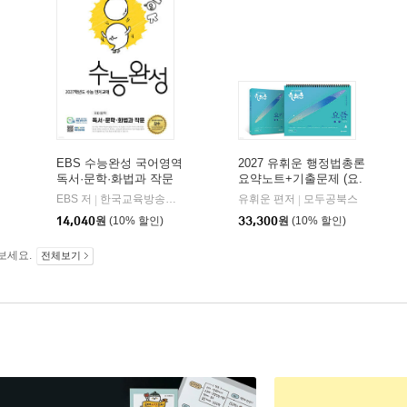
EBS 수능완성 국어영역
2027 유휘운 행정법총론
독서·문학·화법과 작문
요약노트+기출문제 (요.
(2026년)
플.)
비상교육
EBS 저
한국교육방송공사
유휘운 편저
모두공북스
|
|
|
14,040
원
(10% 할인)
33,300
원
(10% 할인)
보세요.
전체보기