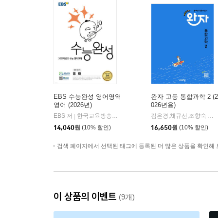
EBS 수능완성 영어영역
완자 고등 통합과학 2 (2
영어 (2026년)
026년용)
EBS 저
한국교육방송공사
김은경,채규선,조향숙 등저
|
14,040
원
(10% 할인)
16,650
원
(10% 할인)
검색 페이지에서 선택된 태그에 등록된 더 많은 상품을 확인해 
이 상품의 이벤트
(9개)