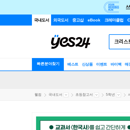
국내도서
외국도서
중고샵
eBook
크레마클럽
C
빠른분야찾기
베스트
신상품
이벤트
바이백
매
웰컴
국내도서
초등참고서
5학년