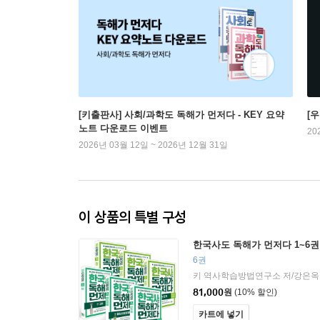
[키출판사] 사회/과학도 독해가 먼저다 - KEY 요약
[
노트 다운로드 이벤트
20
2026년 03월 12일 ~ 2026년 12월 31일
이 상품의 특별 구성
한국사도 독해가 먼저다 1~6권
6권
키 역사학습방법연구소 저/강은옥,
81,000
원
(10% 할인)
카트에 넣기