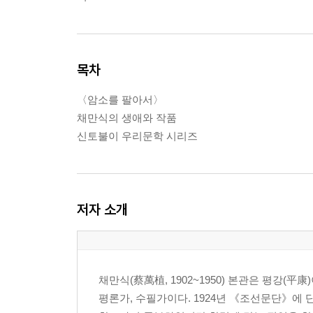
목차
〈암소를 팔아서〉
채만식의 생애와 작품
신토불이 우리문학 시리즈
저자 소개
채만식(蔡萬植, 1902~1950) 본관은 평강(
평론가, 수필가이다. 1924년 《조선문단》에