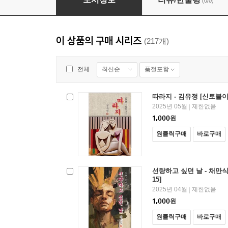
(0/0)
이 상품의 구매 시리즈
(217개)
최신순
품절포함
전체
따라지 - 김유정 [신토불이
2025년 05월
제한없음
|
1,000
원
원클릭구매
바로구매
선량하고 싶던 날 - 채만식
15]
2025년 04월
제한없음
|
1,000
원
원클릭구매
바로구매