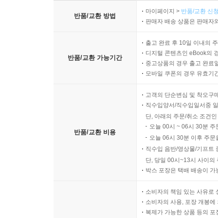
마이페이지 >
반품/교환 신청
반품/교환 방법
판매자 배송 상품은 판매자와
출고 완료 후 10일 이내의 
디지털 콘텐츠인 eBook의 
반품/교환 가능기간
중고상품의 경우 출고 완료일
모바일 쿠폰의 경우 유효기간(
고객의 단순변심 및 착오구
직수입양서/직수입일서중 일
단, 아래의 주문/취소 조건인
오늘 00시 ~ 06시 30분 
반품/교환 비용
오늘 06시 30분 이후 주문
직수입 음반/영상물/기프트 
단, 당일 00시~13시 사이
박스 포장은 택배 배송이 가
소비자의 책임 있는 사유로 
소비자의 사용, 포장 개봉에 
복제가 가능한 상품 등의 포장을 