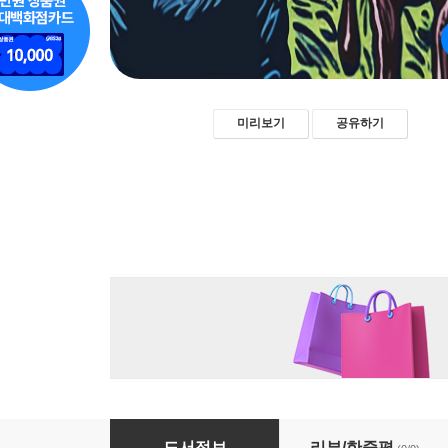
미리보기
공유하기
암소를 팔아서 - 채만식 [신토불이 우리문학 168]
도서정보
리뷰/한줄평