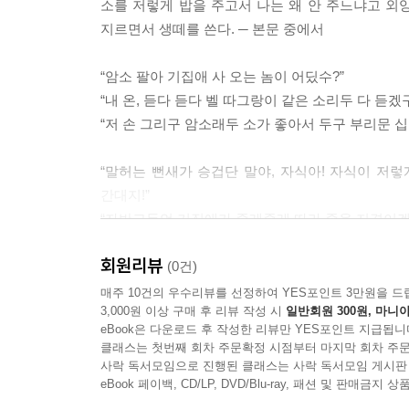
소를 저렇게 밥을 주고서 나는 왜 안 주느냐고 
지르면서 생떼를 쓴다. ─ 본문 중에서
“암소 팔아 기집애 사 오는 놈이 어딨수?”
“내 온, 듣다 듣다 벨 따그랑이 같은 소리두 다 듣겠
“저 손 그리구 암소래두 소가 좋아서 두구 부리문 십 
“말허는 뻔새가 승겁단 말야, 자식아! 자식이 저
간대지!”
“자반고등언 기집애가 줄레줄레 따라 죽을 지경이겠
장손이는 말은 그렇게 태연히 하면서도 속으로는, 
회원리뷰
빈말은 아닌가 보다 하였다.
(0건)
화가 더럭더럭 나나 마치 중이 장엘 왔다 소나기를 맞
매주 10건의 우수리뷰를 선정하여 YES포인트 3만원을 드
3,000원 이상 구매 후 리뷰 작성 시
일반회원 300원, 마니아
eBook은 다운로드 후 작성한 리뷰만 YES포인트 지급됩니
클래스는 첫번째 회차 주문확정 시점부터 마지막 회차 주문
사락 독서모임으로 진행된 클래스는 사락 독서모임 게시판
eBook 페이백, CD/LP, DVD/Blu-ray, 패션 및 판매금