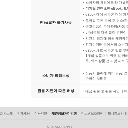
소비자의 요청에 따라 개별
디지털 컨텐츠인 eBook, 
eBook 대여 상품은 대여 기
모바일 쿠폰 등록 후 취소/환
반품/교환 불가사유
중고상품이 구매확정(자동 
LP상품의 재생 불량 원인이 기
시간의 경과에 의해 재판매가
전자상거래 등에서의 소비자
eBook 세트 상품은 일괄 
1개의 상품으로 취급 및 판매
우, 세트 상품 전부 및 세트
상품의 불량에 의한 반품, 교
소비자 피해보상
준하여 처리됨
환불 지연에 따른 배상
대금 환불 및 환불 지연에 
회사소개
인재채용
이용약관
개인정보처리방침
청소년보호정책
도서홍보안내