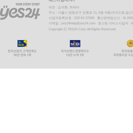
대표 : 김석환, 최세라
주소 : 서울시 영등포구 은행로 11, 5층~6층(여의도동,일신
사업자등록번호 : 229-81-37000 통신판매업신고 : 제 200
이메일 : yes24help@yes24.com 호스팅 서비스사업자 :
Copyright ⓒ YES24 Corp. All Rights Reserved.