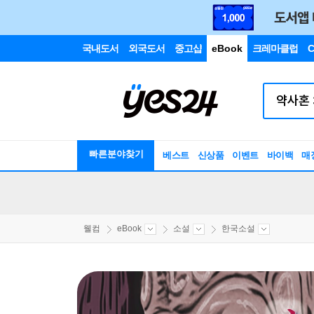
국내도서
외국도서
중고샵
eBook
크레마클럽
C
빠른분야찾기
베스트
신상품
이벤트
바이백
매
웰컴
eBook
소설
한국소설