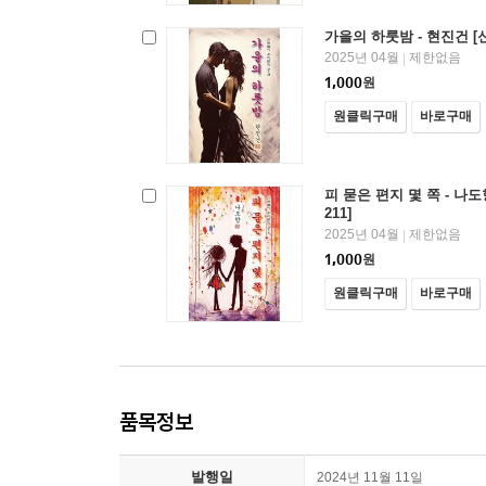
가을의 하룻밤 - 현진건 [
2025년 04월
제한없음
|
1,000
원
원클릭구매
바로구매
피 묻은 편지 몇 쪽 - 나
211]
2025년 04월
제한없음
|
1,000
원
원클릭구매
바로구매
품목정보
발행일
2024년 11월 11일