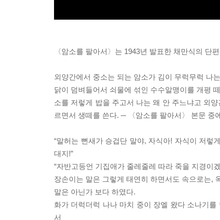
〈암소를 팔아서〉는 1943년 발표한 채만식의 단
외양간에서 중소는 되는 암소가 김이 무럭무럭 나
닭이 덤벼들어서 쇠물에 섞인 수수알맹이를 개평 떼느
소를 저렇게 밥을 주고서 나는 왜 안 주느냐고 외
르면서 생떼를 쓴다. ─ 〈암소를 팔아서〉 본문 중
“말허는 뻔새가 승겁단 말야, 자식아! 자식이 저렇
대지!”
“자반고등언 기집애가 줄레줄레 따라 죽을 지경이겠
장손이는 말은 그렇게 태연히 하면서도 속으로는, 옥
말은 아닌가 보다 하였다.
화가 더럭더럭 나나 마치 중이 장엘 왔다 소나기를 
서