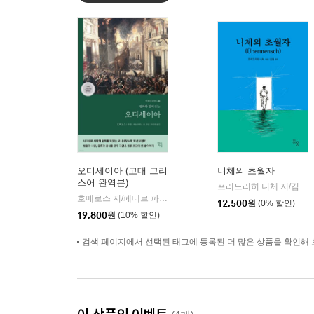
오디세이아 (고대 그리
니체의 초월자
스어 완역본)
프리드리히 니체 저/김철 편역
호메로스 저/페테르 파울 루벤스 그림/박문재 역
현대지성
|
12,500
원
(0% 할인)
19,800
원
(10% 할인)
검색 페이지에서 선택된 태그에 등록된 더 많은 상품을 확인해 