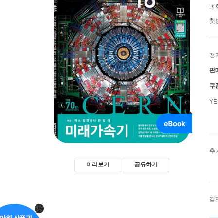
과
첫
정
판
쿠
Y
추
미리보기
공유하기
결