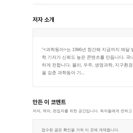
연재
094 이웃집 기후활동가 | ? “죽은 지구에 케이팝은
저자 소개
098 물리학자의 시네마 픽 | ? 저절로 입혀지는 
118 보드게임×과학 | ? 팬데믹 레거시, 전염병의 
칼럼&인터뷰
"<과학동아>는 1986년 창간해 지금까지 매
132 과동키즈 | “인류의 지식에 기여하는 꿈은 물
학 기자가 신뢰도 높은 콘텐츠를 만듭니다. 국
136 과학사 극장 | 리제 마이트너는 노벨상을 빼앗
하게 전합니다. 물리, 우주, 생명과학, 지구환
을 갖춘 과학동아 기...
아트&컬처
020 화보 | 찰나의 순간 눈 깜짝할 새
028 미술×과학 | 색, 공간을 지배하다
130 40년 과학이슈 산책하며 보세요
만든 이 코멘트
140 SF소설 | 기억과 사회
저자, 역자, 편집자를 위한 공간입니다. 독자들에게 전하고
148 2024 SF 스토리 공모전
150 새책 | 의연한 신념으로 성급한 편견을 넘어선 
154 행사 | 크루즈 디에즈 RGB, 세기의 컬러들
접수된 글은 확인을 거쳐 이 곳에 게재됩니다.