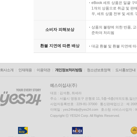
eBook 세트 상품은 일괄 
1개의 상품으로 취급 및 판매
우, 세트 상품 전부 및 세트
상품의 불량에 의한 반품, 교
소비자 피해보상
준하여 처리됨
환불 지연에 따른 배상
대금 환불 및 환불 지연에 
회사소개
인재채용
이용약관
개인정보처리방침
청소년보호정책
도서홍보안내
대표 : 김석환, 최세라
주소 : 서울시 영등포구 은행로 11, 5층~6층(여의도동,일신
사업자등록번호 : 229-81-37000 통신판매업신고 : 제 200
이메일 : yes24help@yes24.com 호스팅 서비스사업자 :
Copyright ⓒ YES24 Corp. All Rights Reserved.