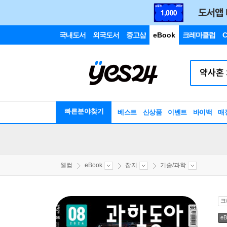
국내도서
외국도서
중고샵
eBook
크레마클럽
C
빠른분야찾기
베스트
신상품
이벤트
바이백
매
웰컴
eBook
잡지
기술/과학
크
eB