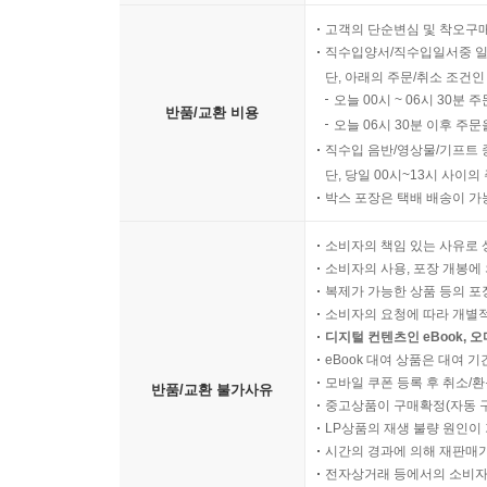
고객의 단순변심 및 착오구
직수입양서/직수입일서중 일
단, 아래의 주문/취소 조건인
오늘 00시 ~ 06시 30분 
반품/교환 비용
오늘 06시 30분 이후 주문
직수입 음반/영상물/기프트 
단, 당일 00시~13시 사이
박스 포장은 택배 배송이 가
소비자의 책임 있는 사유로 
소비자의 사용, 포장 개봉에 
복제가 가능한 상품 등의 포장을 
소비자의 요청에 따라 개별
디지털 컨텐츠인 eBook, 
eBook 대여 상품은 대여 기
모바일 쿠폰 등록 후 취소/환
반품/교환 불가사유
중고상품이 구매확정(자동 
LP상품의 재생 불량 원인이 기
시간의 경과에 의해 재판매가
전자상거래 등에서의 소비자