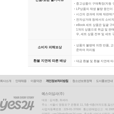
중고상품이 구매확정(자동 
LP상품의 재생 불량 원인이 기
시간의 경과에 의해 재판매가
전자상거래 등에서의 소비자
eBook 세트 상품은 일괄 
1개의 상품으로 취급 및 판매
우, 세트 상품 전부 및 세트
상품의 불량에 의한 반품, 교
소비자 피해보상
준하여 처리됨
환불 지연에 따른 배상
대금 환불 및 환불 지연에 
회사소개
인재채용
이용약관
개인정보처리방침
청소년보호정책
도서홍보안내
대표 : 김석환, 최세라
주소 : 서울시 영등포구 은행로 11, 5층~6층(여의도동,일신
사업자등록번호 : 229-81-37000 통신판매업신고 : 제 200
이메일 : yes24help@yes24.com 호스팅 서비스사업자 :