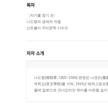
목차
〈자기를 찾기 전〉
나도향의 생애와 작품
신토불이 우리문학 시리즈
저자 소개
나도향(羅稻香, 1902~1926) 본명은 나경손(羅慶
옥학교(攻玉學校)를 거쳐, 1919년 배재고등
몰래 일본으로 건너갔지만 학비를 마련할 길이 없