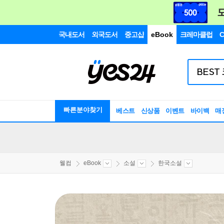
국내도서
외국도서
중고샵
eBook
크레마클럽
C
빠른분야찾기
베스트
신상품
이벤트
바이백
매
웰컴
eBook
소설
한국소설