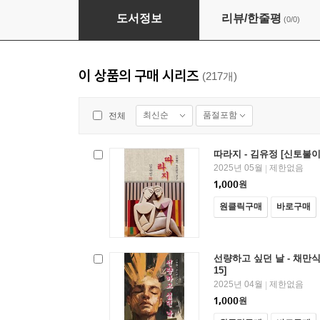
자기를 찾기 전 - 나도향 [신토불이 우리문학 157
도서정보
리뷰/한줄평
(0/0)
이 상품의 구매 시리즈
(217개)
최신순
품절포함
전체
따라지 - 김유정 [신토불이
2025년 05월
제한없음
|
1,000
원
원클릭구매
바로구매
선량하고 싶던 날 - 채만식
15]
2025년 04월
제한없음
|
1,000
원