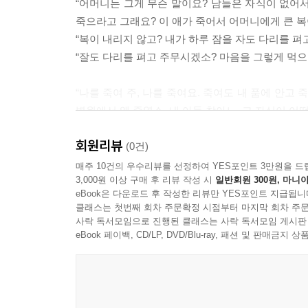
“어머니는 그게 무슨 말이요? 남들은 자식이 없어서
죽으라고 그래요? 이 애가 죽어서 어머니에게 큰 복
“복이 내리지 않고? 내가 하루 잠을 자도 다리를 펴고
“잘도 다리를 펴고 주무시겠소? 마음을 그렇게 먹으
“나를 죽여 주, 나를 죽여요. 죽여도 내 품에 안고
병원에서 왜 죽였소. 내 아들 찾아노. 그 자식이 어떤
회원리뷰
(0건)
매주 10건의 우수리뷰를 선정하여 YES포인트 3만원을 드
3,000원 이상 구매 후 리뷰 작성 시
일반회원 300원, 마니아
eBook은 다운로드 후 작성한 리뷰만 YES포인트 지급됩니
클래스는 첫번째 회차 주문확정 시점부터 마지막 회차 주문
사락 독서모임으로 진행된 클래스는 사락 독서모임 게시판
eBook 페이백, CD/LP, DVD/Blu-ray, 패션 및 판매금