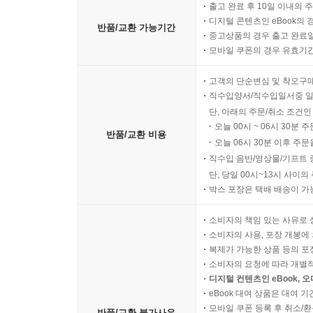
출고 완료 후 10일 이내의 
디지털 콘텐츠인 eBook의 
반품/교환 가능기간
중고상품의 경우 출고 완료일
모바일 쿠폰의 경우 유효기간(
고객의 단순변심 및 착오구
직수입양서/직수입일서중 일
단, 아래의 주문/취소 조건인
오늘 00시 ~ 06시 30분 
반품/교환 비용
오늘 06시 30분 이후 주문
직수입 음반/영상물/기프트 
단, 당일 00시~13시 사이
박스 포장은 택배 배송이 가
소비자의 책임 있는 사유로 
소비자의 사용, 포장 개봉에 
복제가 가능한 상품 등의 포장을 
소비자의 요청에 따라 개별
디지털 컨텐츠인 eBook, 
eBook 대여 상품은 대여 기
모바일 쿠폰 등록 후 취소/환
반품/교환 불가사유