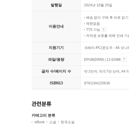
발행일
2024년 10월 25일
배송 없이 구매 후 바로 읽
제한없음
이용안내
TTS 가능
저작권 보호를 위해 인쇄 기
지원기기
크레마 /PC(윈도우 - 4K 모
파일/용량
EPUB(DRM) | 12.62MB
글자 수/페이지 수
약 2만자, 약 0.7만 단어, A4 
ISBN13
9791194225638
관련분류
카테고리 분류
eBook
소설
한국소설