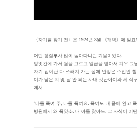
〈자기를 찾기 전〉은 1924년 3월 《개벽》에 발
어떤 장질부사 많이 돌아다니던 겨울이었다.
방앗간에 가서 쌀을 고르고 일급을 받아서 겨우 그날
자기 집이란 다 쓰러져 가는 집에 안방은 주인인 철
이가 낳은 지 몇 달 안 되는 사내 갓난아이와 세 식
에서
“나를 죽여 주, 나를 죽여요. 죽여도 내 품에 안고
병원에서 왜 죽였소. 내 아들 찾아노. 그 자식이 어