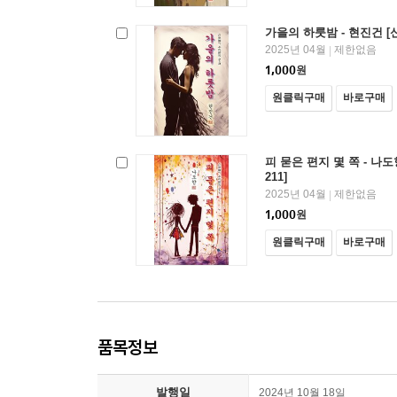
가을의 하룻밤 - 현진건 [
2025년 04월
제한없음
|
1,000
원
원클릭구매
바로구매
피 묻은 편지 몇 쪽 - 나
211]
2025년 04월
제한없음
|
1,000
원
원클릭구매
바로구매
품목정보
발행일
2024년 10월 18일