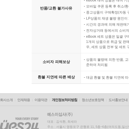
eBook 대여 상품은 대여 기
모바일 쿠폰 등록 후 취소/환
반품/교환 불가사유
중고상품이 구매확정(자동 
LP상품의 재생 불량 원인이 기
시간의 경과에 의해 재판매가
전자상거래 등에서의 소비자
eBook 세트 상품은 일괄 
1개의 상품으로 취급 및 판매
우, 세트 상품 전부 및 세트
상품의 불량에 의한 반품, 교
소비자 피해보상
준하여 처리됨
환불 지연에 따른 배상
대금 환불 및 환불 지연에 
회사소개
인재채용
이용약관
개인정보처리방침
청소년보호정책
도서홍보안내
대표 : 김석환, 최세라
주소 : 서울시 영등포구 은행로 11, 5층~6층(여의도동,일신