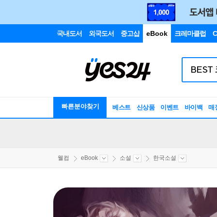
국내도서
외국도서
중고샵
eBook
크레마클럽
C
빠른분야찾기
베스트
신상품
이벤트
바이백
매
웰컴
eBook
소설
한국소설