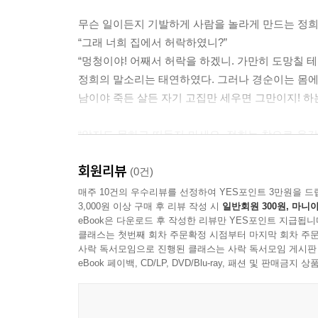
무슨 일이든지 기발하게 사람을 놀라게 만드는 정희
“그래 너희 집에서 허락하였니?”
“멍청이야! 어째서 허락을 하겠니. 가만히 도망칠 테
정희의 말소리는 태연하였다. 그러나 경순이는 몸에
남이야 죽든 살든 자기 고집만 세우면 그만이지! 하
“알지도 못하고 떠들지 마세요. 정희는 참으로 용
남의 불행한 일이라면 거지가 떡이나 본 것같이 
회원리뷰
나아가려는 열정과 용기가 눈앞의 안일에 만족하는 
(0건)
경순이는 몹시 흥분하여지며 소리를 높여 한숨에 뱉어
매주 10건의 우수리뷰를 선정하여 YES포인트 3만원을 드
3,000원 이상 구매 후 리뷰 작성 시
일반회원 300원, 마니아
eBook은 다운로드 후 작성한 리뷰만 YES포인트 지급됩니
클래스는 첫번째 회차 주문확정 시점부터 마지막 회차 주문
사락 독서모임으로 진행된 클래스는 사락 독서모임 게시판
eBook 페이백, CD/LP, DVD/Blu-ray, 패션 및 판매금