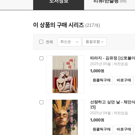
도서정보
리뷰/한줄평
(0/0)
이 상품의 구매 시리즈
(217개)
최신순
품절포함
전체
따라지 - 김유정 [신토불이
2025년 05월
제한없음
|
1,000
원
원클릭구매
바로구매
선량하고 싶던 날 - 채만식
15]
2025년 04월
제한없음
|
1,000
원
원클릭구매
바로구매