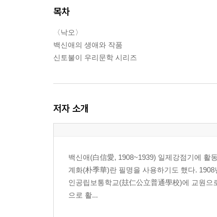
목차
〈낙오〉
백신애의 생애와 작품
신토불이 우리문학 시리즈
저자 소개
백신애(白信愛, 1908~1939) 일제강점기에 
계화(朴季華)란 필명을 사용하기도 했다. 190
인공립보통학교(玆仁公立普通學校)에 교원으로
으로 활...