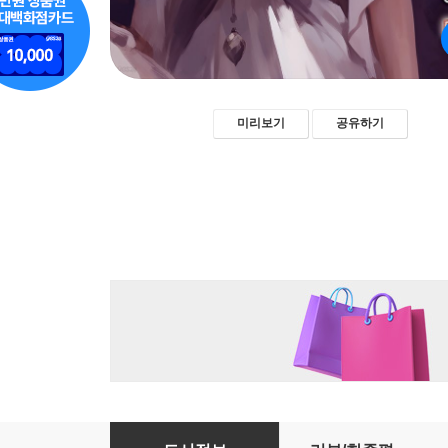
미리보기
공유하기
낙오 - 백신애 [신토불이 우리문학 152]