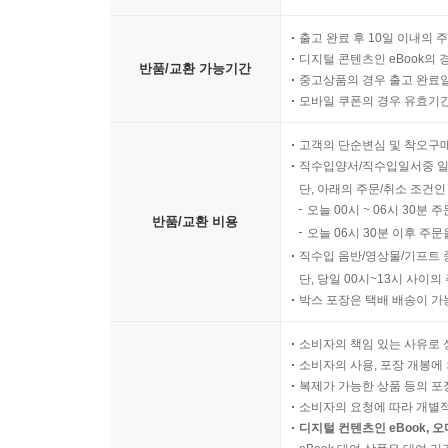
출고 완료 후 10일 이내의 
디지털 콘텐츠인 eBook의 
반품/교환 가능기간
중고상품의 경우 출고 완료일
모바일 쿠폰의 경우 유효기간(
고객의 단순변심 및 착오구
직수입양서/직수입일서중 일
단, 아래의 주문/취소 조건인
오늘 00시 ~ 06시 30분 
반품/교환 비용
오늘 06시 30분 이후 주문
직수입 음반/영상물/기프트 
단, 당일 00시~13시 사이
박스 포장은 택배 배송이 가
소비자의 책임 있는 사유로 
소비자의 사용, 포장 개봉에 
복제가 가능한 상품 등의 포장을 
소비자의 요청에 따라 개별
디지털 컨텐츠인 eBook, 