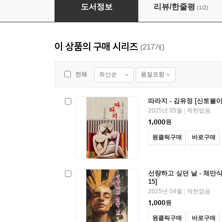
월사금 - 강경애 [신토불이 우리문학 149]
도서정보
리뷰/한줄평
(1/2)
이 상품의 구매 시리즈
(217개)
최신순
품절포함
전체
따라지 - 김유정 [신토불이
2025년 05월
제한없음
|
1,000
원
원클릭구매
바로구매
선량하고 싶던 날 - 채만식
15]
2025년 04월
제한없음
|
1,000
원
원클릭구매
바로구매