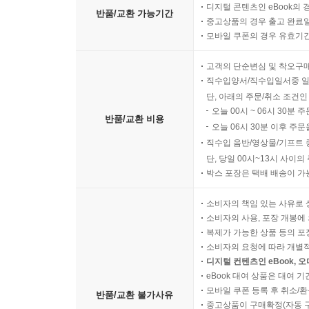
디지털 콘텐츠인 eBook의 
반품/교환 가능기간
중고상품의 경우 출고 완료일
모바일 쿠폰의 경우 유효기간(
고객의 단순변심 및 착오구
직수입양서/직수입일서중 일
단, 아래의 주문/취소 조건인
오늘 00시 ~ 06시 30분 
반품/교환 비용
오늘 06시 30분 이후 주문
직수입 음반/영상물/기프트 
단, 당일 00시~13시 사이
박스 포장은 택배 배송이 가
소비자의 책임 있는 사유로 
소비자의 사용, 포장 개봉에 
복제가 가능한 상품 등의 포장을 
소비자의 요청에 따라 개별
디지털 컨텐츠인 eBook, 
eBook 대여 상품은 대여 기
모바일 쿠폰 등록 후 취소/환
반품/교환 불가사유
중고상품이 구매확정(자동 