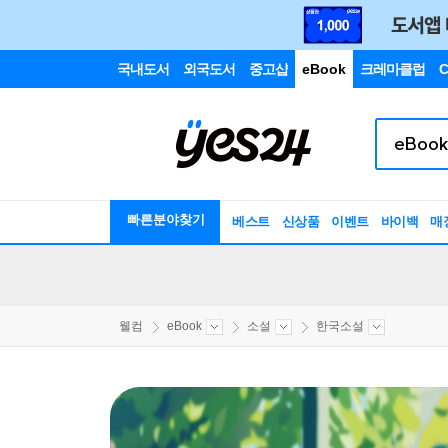
국내도서
외국도서
중고샵
eBook
크레마클럽
C
빠른분야찾기
베스트
신상품
이벤트
바이백
매
웰컴
eBook
소설
한국소설