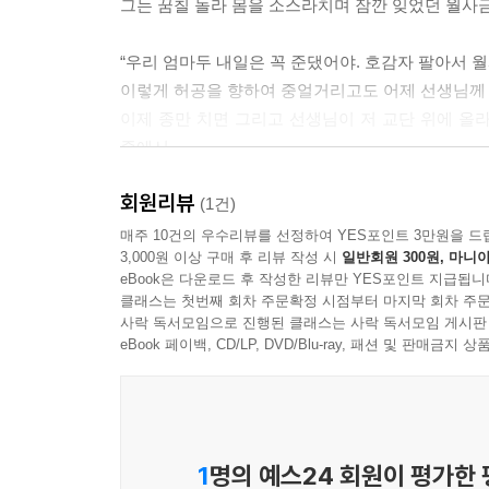
그는 꿈칠 놀라 몸을 소스라치며 잠깐 잊었던 월사금
“우리 엄마두 내일은 꼭 준댔어야. 호감자 팔아서 월
이렇게 허공을 향하여 중얼거리고도 어제 선생님께 
이제 종만 치면 그리고 선생님이 저 교단 위에 올라
중에서
회원리뷰
(1건)
매주 10건의 우수리뷰를 선정하여 YES포인트 3만원을 드
3,000원 이상 구매 후 리뷰 작성 시
일반회원 300원, 마니아
eBook은 다운로드 후 작성한 리뷰만 YES포인트 지급됩니
클래스는 첫번째 회차 주문확정 시점부터 마지막 회차 주문
사락 독서모임으로 진행된 클래스는 사락 독서모임 게시판
eBook 페이백, CD/LP, DVD/Blu-ray, 패션 및 판매금
1
명의 예스24 회원이 평가한