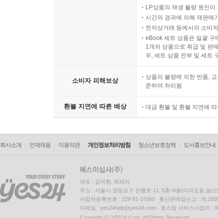
LP상품의 재생 불량 원인이 기
시간의 경과에 의해 재판매가
전자상거래 등에서의 소비자
eBook 세트 상품은 일괄 
1개의 상품으로 취급 및 판매
우, 세트 상품 전부 및 세트
상품의 불량에 의한 반품, 교
소비자 피해보상
준하여 처리됨
환불 지연에 따른 배상
대금 환불 및 환불 지연에 
회사소개
인재채용
이용약관
개인정보처리방침
청소년보호정책
도서홍보안내
대표 : 김석환, 최세라
주소 : 서울시 영등포구 은행로 11, 5층~6층(여의도동,일신
사업자등록번호 : 229-81-37000 통신판매업신고 : 제 200
이메일 : yes24help@yes24.com 호스팅 서비스사업자 :
Copyright ⓒ YES24 Corp. All Rights Reserved.