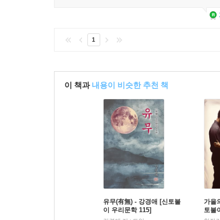
1
이 책과
내용이 비슷한 추천 책
유무(有無) - 강경애 [신토불
가을의
이 우리문학 115]
토불이