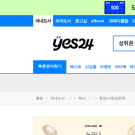
국내도서
외국도서
중고샵
eBook
크레마클럽
C
빠른분야찾기
베스트
신상품
이벤트
바이백
매
웰컴
국내도서
역사
동양사/동양문화