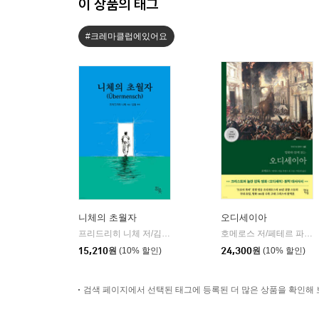
이 상품의 태그
#크레마클럽에있어요
니체의 초월자
오디세이아
프리드리히 니체 저/김철 편역
히읏
호메로스 저/페테르 파울 루벤스 그림/박문재 역
|
15,210
원
(10% 할인)
24,300
원
(10% 할인)
검색 페이지에서 선택된 태그에 등록된 더 많은 상품을 확인해 