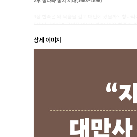
2부 청나라 통치 시대(1683~1895)
4장 한족은 왜 목숨을 걸고 대만에 왔을까?_청나라
5장 당신이라면 무엇을 믿으시겠습니까?_한족의 
6장 불티나게 팔렸던 ‘Made in Taiwan’_차, 설탕, 장
상세 이미지
7장 ‘개산무번’은 개간인가, 침범인가?_청나라 시
8장 선교사들은 왜 머나먼 대만까지 왔을까?_19세
3부 일본 통치 시대(1895~1945)
9장 청이냐 일본이냐, 그것이 문제로다_일본 통치 
10장 대만인을 일본의 국민으로 개조한다고요?_대
11장 100년 전 사람들은 무엇을 하고 놀았을까?_
12장 대만은 대만인의 대만이다 민중 계몽을 위한 
4부 중화민국 시대(1945~)
13장 밤이 되었습니다, 마피아는 눈을 뜨세요_계엄