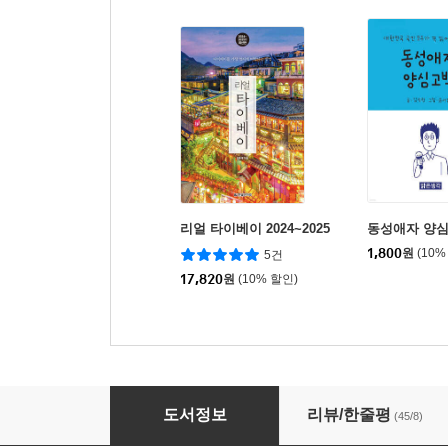
리얼 타이베이 2024~2025
동성애자 양
1,800
원
(10%
5건
17,820
원
(10% 할인)
드디어 만나는 대만사 수업
도서정보
리뷰/한줄평
(45/8)