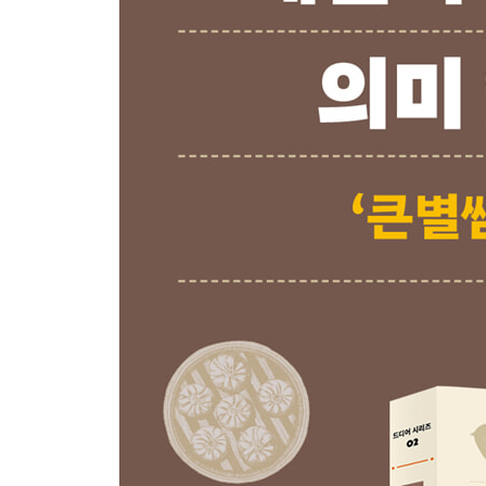
14장 영원한 친구도, 영원한 적도 없다_중화민국의
15장 한계 없는 성장이 계속되다_ 전후 대만 경제의
16장 중화민족의 정신부터 K-POP까지_ 대만 사