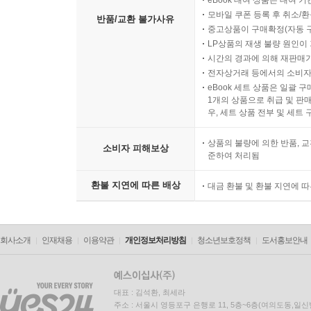
eBook 대여 상품은 대여 기
모바일 쿠폰 등록 후 취소/환
반품/교환 불가사유
중고상품이 구매확정(자동 
LP상품의 재생 불량 원인이 기
시간의 경과에 의해 재판매가
전자상거래 등에서의 소비자
eBook 세트 상품은 일괄 
1개의 상품으로 취급 및 판매
우, 세트 상품 전부 및 세트
상품의 불량에 의한 반품, 교
소비자 피해보상
준하여 처리됨
환불 지연에 따른 배상
대금 환불 및 환불 지연에 
회사소개
인재채용
이용약관
개인정보처리방침
청소년보호정책
도서홍보안내
대표 : 김석환, 최세라
주소 : 서울시 영등포구 은행로 11, 5층~6층(여의도동,일신