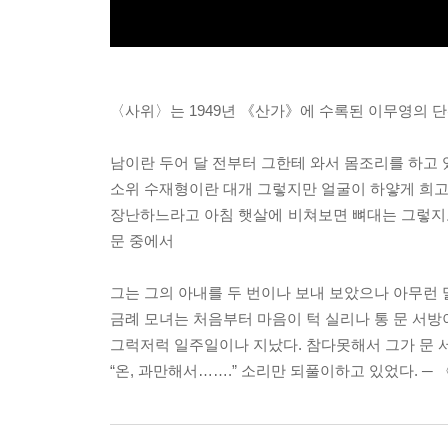
〈사위〉는 1949년 《산가》에 수록된 이무영의 
남이란 두어 달 전부터 그한테 와서 몸조리를 하고 
소위 수재형이란 대개 그렇지만 얼굴이 하얗게 희고
장난하느라고 아침 햇살에 비쳐보면 뼈대는 그렇지도 
문 중에서
그는 그의 아내를 두 번이나 보내 보았으나 아무런 
금례 모녀는 처음부터 마음이 턱 실리나 통 문 서방
그럭저럭 일주일이나 지났다. 참다못해서 그가 문 
“온, 과만해서…….” 소리만 되풀이하고 있었다. ─