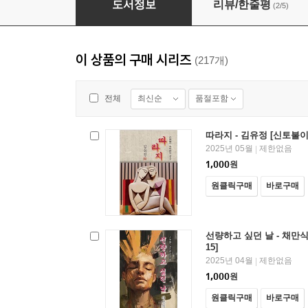
도서정보
리뷰/한줄평
(2/5)
이 상품의 구매 시리즈
(217개)
최신순
품절포함
전체
따라지 - 김유정 [신토불이
2025년 05월
제한없음
|
1,000
원
원클릭구매
바로구매
선량하고 싶던 날 - 채만식
15]
2025년 04월
제한없음
|
1,000
원
원클릭구매
바로구매