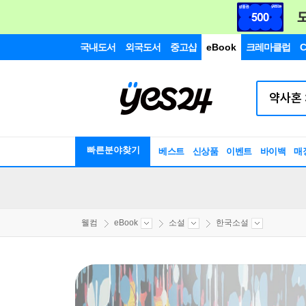
국내도서
외국도서
중고샵
eBook
크레마클럽
C
빠른분야찾기
베스트
신상품
이벤트
바이백
매
웰컴
eBook
소설
한국소설