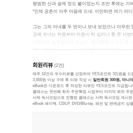
평범한 산과 숲에 정도 붙이었는지 조반 후에는 가
“인제 궁촌이 아주 마음에 드네. 이만하면 여기 어디 
그는 그의 아내를 두 번이나 보내 보았으나 아무런 
금례 모녀는 처음부터 마음이 턱 실리나 통 문 서방
그럭저럭 일주일이나 지났다. 참다못해서 그가 문 
“온, 과만해서…….” 소리만 되풀이하고 있었다. ─
회원리뷰
(2건)
매주 10건의 우수리뷰를 선정하여 YES포인트 3만원을 드
3,000원 이상 구매 후 리뷰 작성 시
일반회원 300원, 마니아
eBook은 다운로드 후 작성한 리뷰만 YES포인트 지급됩니
클래스는 첫번째 회차 주문확정 시점부터 마지막 회차 주문
사락 독서모임으로 진행된 클래스는 사락 독서모임 게시판
eBook 페이백, CD/LP, DVD/Blu-ray, 패션 및 판매금