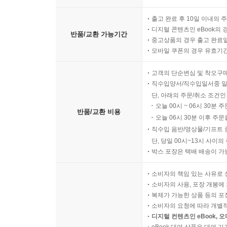
출고 완료 후 10일 이내의 
디지털 콘텐츠인 eBook의 
반품/교환 가능기간
중고상품의 경우 출고 완료일
모바일 쿠폰의 경우 유효기간(
고객의 단순변심 및 착오구
직수입양서/직수입일서중 일
단, 아래의 주문/취소 조건인
오늘 00시 ~ 06시 30분 
반품/교환 비용
오늘 06시 30분 이후 주문
직수입 음반/영상물/기프트 
단, 당일 00시~13시 사이
박스 포장은 택배 배송이 가
소비자의 책임 있는 사유로 
소비자의 사용, 포장 개봉에 
복제가 가능한 상품 등의 포장을 
소비자의 요청에 따라 개별
디지털 컨텐츠인 eBook, 