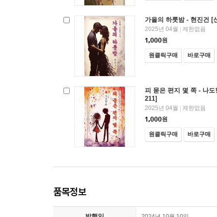
가을의 하룻밤 - 현진건 [
2025년 04월
제한없음
|
1,000
원
원클릭구매
바로구매
피 묻은 편지 몇 쪽 - 나
211]
2025년 04월
제한없음
|
1,000
원
원클릭구매
바로구매
품목정보
발행일
2024년 10월 10일