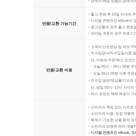
판매자 배송 상품은 판매자와
출고 완료 후 10일 이내의 
디지털 콘텐츠인 eBook의 
반품/교환 가능기간
중고상품의 경우 출고 완료일
모바일 쿠폰의 경우 유효기간(
고객의 단순변심 및 착오구
직수입양서/직수입일서중 일
단, 아래의 주문/취소 조건인
오늘 00시 ~ 06시 30분 
반품/교환 비용
오늘 06시 30분 이후 주문
직수입 음반/영상물/기프트 
단, 당일 00시~13시 사이
박스 포장은 택배 배송이 가
소비자의 책임 있는 사유로 
소비자의 사용, 포장 개봉에 
복제가 가능한 상품 등의 포장을 
소비자의 요청에 따라 개별
디지털 컨텐츠인 eBook, 