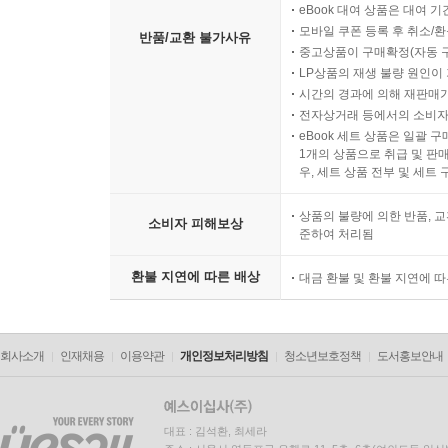
eBook 대여 상품은 대여 기
모바일 쿠폰 등록 후 취소/환
반품/교환 불가사유
중고상품이 구매확정(자동 
LP상품의 재생 불량 원인이 기
시간의 경과에 의해 재판매가
전자상거래 등에서의 소비자
eBook 세트 상품은 일괄 
1개의 상품으로 취급 및 판매
우, 세트 상품 전부 및 세트
상품의 불량에 의한 반품, 교
소비자 피해보상
준하여 처리됨
환불 지연에 따른 배상
대금 환불 및 환불 지연에 
회사소개
인재채용
이용약관
개인정보처리방침
청소년보호정책
도서홍보안내
대표 : 김석환, 최세라