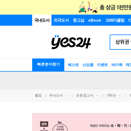
국내도서
외국도서
중고샵
eBook
크레마클럽
C
빠른분야찾기
베스트
신상품
이벤트
바이백
매
웰컴
국내도서
초등참고서
3학년