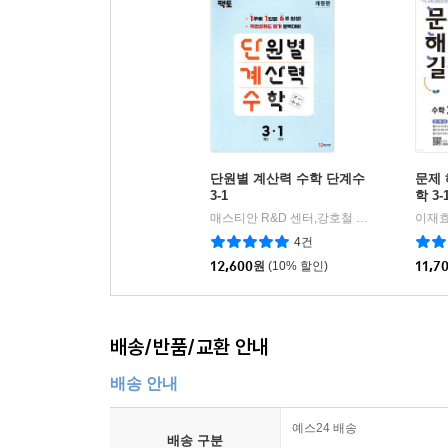
단원별 계산력 수학 단계수
문제 
3-1
학 3-
매스티안 R&D 센터,강호철 공저
매스티안
이재효
|
4건
12,600
원
(10% 할인)
11,7
배송/반품/교환 안내
배송 안내
예스24 배송
배송 구분