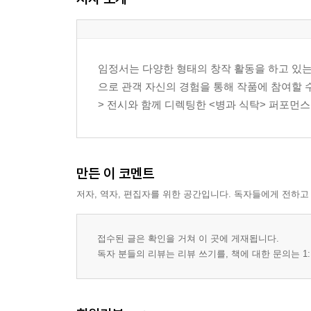
2-3 _ 뭐지뭐지병 최고권위자 노경화의 연구실
- 노경화
2-4 _
임정서는 다양한 형태의 창작 활동을 하고 있는
고백광 환자 자로아가 부작용 치료제 연구
으로 관객 자신의 경험을 통해 작품에 참여할 
- 박철호
> 전시와 함께 디렉팅한 <병과 식탁> 퍼포먼
2-5 _
~업데이트가 필요합니다~
HIV/에이즈 포켓스탑 살친구점
- 살친구 (양승욱+허호)
만든 이 코멘트
2-6 _ 알로하어스 번아웃 베이커리 1호점
저자, 역자, 편집자를 위한 공간입니다. 독자들에게 전하고
- 손소현
2-7 _ 전전두엽 어르고 달래기
- 손재린
접수된 글은 확인을 거쳐 이 곳에 게재됩니다.
2-8 _ 망태할아범과 망태할아범과 망태할아범
독자 분들의 리뷰는 리뷰 쓰기를, 책에 대한 문의는 1:
- 송유경
2-9 _ 양성감자 찾기
- 신세빈