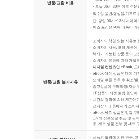
반품/교환 비용
오늘 06시 30분 이후 주문
직수입 음반/영상물/기프트 
단, 당일 00시~13시 사이
박스 포장은 택배 배송이 가
소비자의 책임 있는 사유로 
소비자의 사용, 포장 개봉에 
복제가 가능한 상품 등의 포장을 
소비자의 요청에 따라 개별
디지털 컨텐츠인 eBook, 
eBook 대여 상품은 대여 기
모바일 쿠폰 등록 후 취소/환
반품/교환 불가사유
중고상품이 구매확정(자동 
LP상품의 재생 불량 원인이 기
시간의 경과에 의해 재판매가
전자상거래 등에서의 소비자
eBook 세트 상품은 일괄 
1개의 상품으로 취급 및 판매
우, 세트 상품 전부 및 세트
상품의 불량에 의한 반품, 교