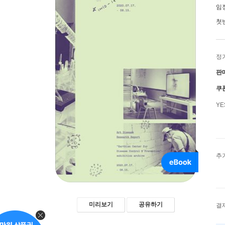
임
첫
정
판
쿠
Y
추
미리보기
공유하기
결