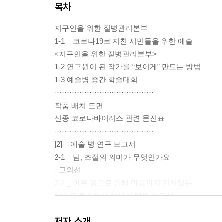
목차
지구인을 위한 질병관리본부
1-1 _ 코로나19로 지친 시민들을 위한 예술
<지구인을 위한 질병관리본부>
1-2 연구원이 된 작가를 “보이게” 만드는 방법
1-3 예술병 중간 학술대회
········································
작품 배치 도면
신종 코로나바이러스 관련 문진표
········································
[2] _ 예술 병 연구 보고서
2-1 _ 님, 조절의 의미가 무엇인가요
- 고의선
2-2 _ 아픈 몸으로 인해 마음까지 지쳐있는
디스크 환자들을 이용한 따뜻한 진심
경영 전략술 연구
저자 소개
- 김찬우