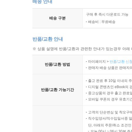
배송 안내
구매 후 즉시 다운로드 가능
배송 구분
배송비 : 무료배송
반품/교환 안내
※ 상품 설명에 반품/교환과 관련한 안내가 있는경우 아래 
마이페이지 >
반품/교환 신청
반품/교환 방법
판매자 배송 상품은 판매자와
출고 완료 후 10일 이내의 
디지털 콘텐츠인 eBook의 
반품/교환 가능기간
중고상품의 경우 출고 완료일
모바일 쿠폰의 경우 유효기간(
고객의 단순변심 및 착오구
직수입양서/직수입일서중 일
단, 아래의 주문/취소 조건인
오늘 00시 ~ 06시 30분 