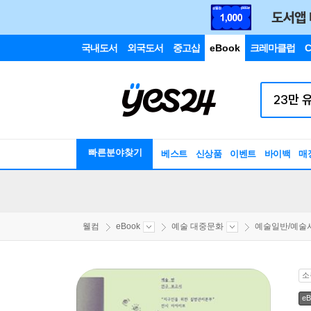
국내도서
외국도서
중고샵
eBook
크레마클럽
C
빠른분야찾기
베스트
신상품
이벤트
바이백
매
웰컴
eBook
예술 대중문화
예술일반/예술
소
eB