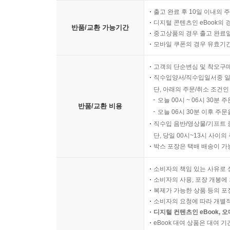
출고 완료 후 10일 이내의 
디지털 콘텐츠인 eBook의 
반품/교환 가능기간
중고상품의 경우 출고 완료일
모바일 쿠폰의 경우 유효기간(
고객의 단순변심 및 착오구
직수입양서/직수입일서중 일
단, 아래의 주문/취소 조건인
오늘 00시 ~ 06시 30분 
반품/교환 비용
오늘 06시 30분 이후 주문
직수입 음반/영상물/기프트 
단, 당일 00시~13시 사이
박스 포장은 택배 배송이 가
소비자의 책임 있는 사유로 
소비자의 사용, 포장 개봉에 
복제가 가능한 상품 등의 포장을 
소비자의 요청에 따라 개별
디지털 컨텐츠인 eBook, 
eBook 대여 상품은 대여 기