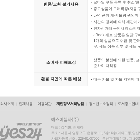
모바일 쿠폰 등록 후 취소/환
반품/교환 불가사유
중고상품이 구매확정(자동 
LP상품의 재생 불량 원인이 기
시간의 경과에 의해 재판매가
전자상거래 등에서의 소비자
eBook 세트 상품은 일괄 
1개의 상품으로 취급 및 판매
우, 세트 상품 전부 및 세트
상품의 불량에 의한 반품, 교
소비자 피해보상
준하여 처리됨
환불 지연에 따른 배상
대금 환불 및 환불 지연에 
회사소개
인재채용
이용약관
개인정보처리방침
청소년보호정책
도서홍보안내
대표 : 김석환, 최세라
주소 : 서울시 영등포구 은행로 11, 5층~6층(여의도동,일신
사업자등록번호 : 229-81-37000 통신판매업신고 : 제 200