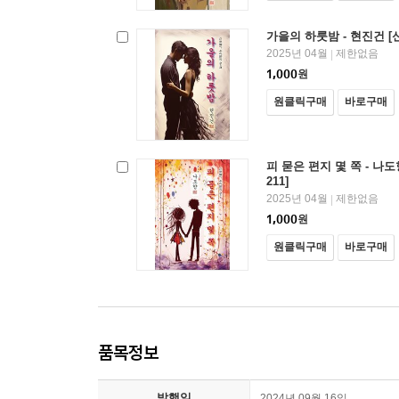
가을의 하룻밤 - 현진건 [
2025년 04월
제한없음
|
1,000
원
원클릭구매
바로구매
피 묻은 편지 몇 쪽 - 나
211]
2025년 04월
제한없음
|
1,000
원
원클릭구매
바로구매
품목정보
발행일
2024년 09월 16일