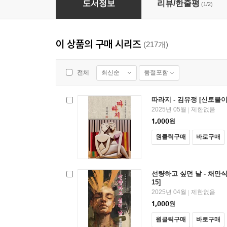
도서정보
리뷰/한줄평
(1/2)
이 상품의 구매 시리즈
(217개)
최신순
품절포함
전체
따라지 - 김유정 [신토불이
2025년 05월
제한없음
|
1,000
원
원클릭구매
바로구매
선량하고 싶던 날 - 채만식
15]
2025년 04월
제한없음
|
1,000
원
원클릭구매
바로구매