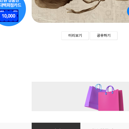
미리보기
공유하기
들메 - 이무영 [신토불이 우리문학 133]