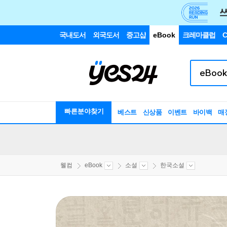
국내도서
외국도서
중고샵
eBook
크레마클럽
C
빠른분야찾기
베스트
신상품
이벤트
바이백
매
웰컴
eBook
소설
한국소설