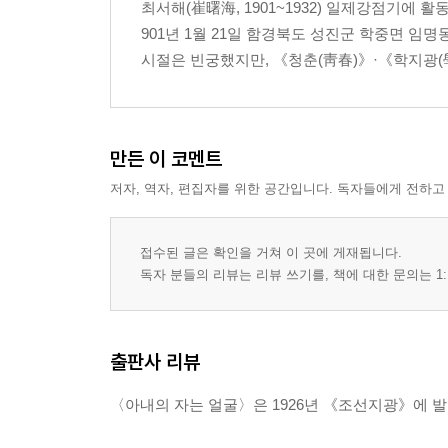
최서해(崔曙海, 1901~1932) 일제강점기에 
901년 1월 21일 함경북도 성진군 학중면 
시절은 빈궁했지만, 《청춘(靑春)》·《학지광(學
만든 이 코멘트
저자, 역자, 편집자를 위한 공간입니다. 독자들에게 전하고
접수된 글은 확인을 거쳐 이 곳에 게재됩니다.
독자 분들의 리뷰는 리뷰 쓰기를, 책에 대한 문의는 1:
출판사 리뷰
〈아내의 자는 얼굴〉은 1926년 《조선지광》에 