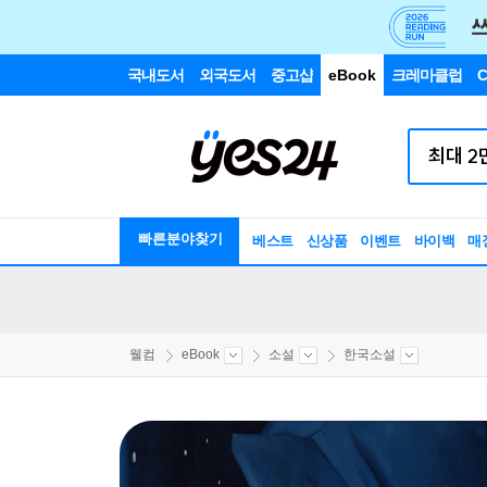
국내도서
외국도서
중고샵
eBook
크레마클럽
C
빠른분야찾기
베스트
신상품
이벤트
바이백
매
웰컴
eBook
소설
한국소설