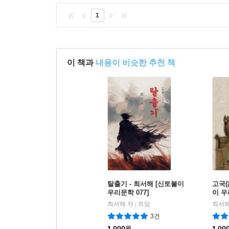
1
이 책과
내용이 비슷한 추천 책
탈출기 - 최서해 [신토불이
고국(
우리문학 077]
이 우
최서해 저
트임
최서해
|
3건
1,000
원
1,00