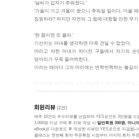
‘날씨가 갑자기 추워졌다.’
‘가을이 가고 겨울이 왔으니 추워질 일이다. 더울 
칭원하랴? 하지만 자연의 그 힘에 대항할 만한 무기가
‘한 몸이면 또 몰라.’
기선이는 아내를 생각하면 더욱 견딜 수 없었다.
어리고 약한 아내가 차디찬 구들에서 자기의 손
덩어리가 꾸욱 들어박힌다.
이러는 때마다 그의 머리에는 번쩍번쩍하는 불길이 
저녁밥을 먹은 뒤에 그는 책상에 마주 앉아서 책을 
구들이 어떻게 찬지 얼음판에 앉은 것같이 궁둥이가
곁에 앉아서 바느질하는 아내도 추운지 몸을 옹송그
회원리뷰
그것을 볼 때 기선의 가슴은 그저 스르르 하였다. ─
(2건)
매주 10건의 우수리뷰를 선정하여 YES포인트 3만원을 드
3,000원 이상 구매 후 리뷰 작성 시
일반회원 300원, 마니아
eBook은 다운로드 후 작성한 리뷰만 YES포인트 지급됩니
클래스는 첫번째 회차 주문확정 시점부터 마지막 회차 주문