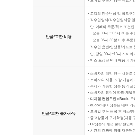
모바일 쿠폰의 경우 유효기간(
고객의 단순변심 및 착오구
직수입양서/직수입일서중 일
단, 아래의 주문/취소 조건인
오늘 00시 ~ 06시 30분 
반품/교환 비용
오늘 06시 30분 이후 주문
직수입 음반/영상물/기프트 
단, 당일 00시~13시 사이
박스 포장은 택배 배송이 가
소비자의 책임 있는 사유로 
소비자의 사용, 포장 개봉에 
복제가 가능한 상품 등의 포장을 
소비자의 요청에 따라 개별
디지털 컨텐츠인 eBook, 
eBook 대여 상품은 대여 기
모바일 쿠폰 등록 후 취소/환
반품/교환 불가사유
중고상품이 구매확정(자동 
LP상품의 재생 불량 원인이 기
시간의 경과에 의해 재판매가