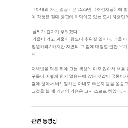
〈아내의 자는 얼굴〉은 1926년 《조선지광》에 
이 작품은 절대 궁핍에 허덕이고 있는 도시 하층민의
‘날씨가 갑자기 추워졌다.’
‘가을이 가고 겨울이 왔으니 추워질 일이다. 더울 
칭원하랴? 하지만 자연의 그 힘에 대항할 만한 무기가
서
저녁밥을 먹은 뒤에 그는 책상에 마주 앉아서 책을 
구들이 어떻게 찬지 얼음판에 앉은 것같이 궁둥이가
곁에 앉아서 바느질하는 아내도 추운지 몸을 옹송그
그것을 볼 때 기선의 가슴은 그저 스르르 하였다. 
관련 동영상