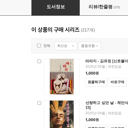
아내의 자는 얼굴 - 최서해 [신토불이 우리문학 12
도서정보
리뷰/한줄평
(2/3)
이 상품의 구매 시리즈
(217개)
최신순
품절포함
전체
따라지 - 김유정 [신토불이
2025년 05월
제한없음
|
1,000
원
원클릭구매
바로구매
선량하고 싶던 날 - 채만식
15]
2025년 04월
제한없음
|
1,000
원