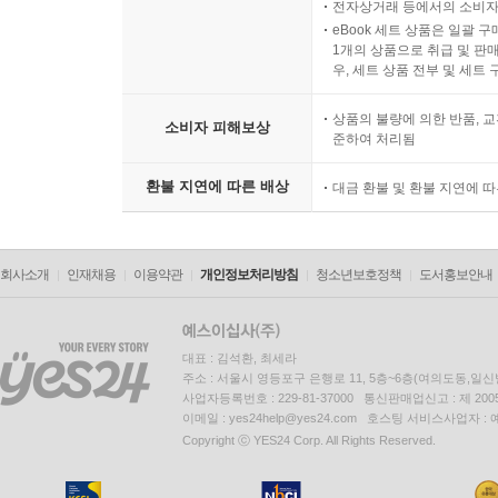
전자상거래 등에서의 소비자
eBook 세트 상품은 일괄 
1개의 상품으로 취급 및 판매
우, 세트 상품 전부 및 세트
상품의 불량에 의한 반품, 교
소비자 피해보상
준하여 처리됨
환불 지연에 따른 배상
대금 환불 및 환불 지연에 
회사소개
인재채용
이용약관
개인정보처리방침
청소년보호정책
도서홍보안내
대표 : 김석환, 최세라
주소 : 서울시 영등포구 은행로 11, 5층~6층(여의도동,일신
사업자등록번호 : 229-81-37000 통신판매업신고 : 제 200
이메일 : yes24help@yes24.com 호스팅 서비스사업자 :
Copyright ⓒ YES24 Corp. All Rights Reserved.