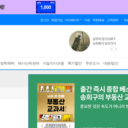
로그인
회원가입
마이페이지
카트
주문/배송
고객센터
Gl
름방학혜택
예사단독판매
이달의사은품
특가할인
추천도서
대량/법인