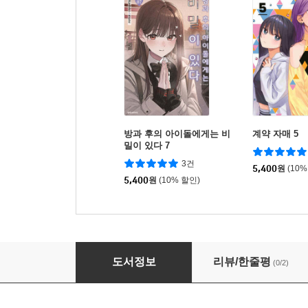
방과 후의 아이돌에게는 비
계약 자매 5
밀이 있다 7
3건
5,400
원
(10%
5,400
원
(10% 할인)
소녀전선 인형의 노래 7
도서정보
리뷰/한줄평
(0/2)