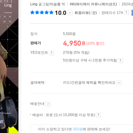
Ling
글그림/
이승원
역
AK(에이케이 커뮤니케이션즈)
2024년
10.0
회원리뷰(
2
건)
판매지수 174
정가
5,500원
4,950
원
판매가
(10% 할인)
YES포인트
270원 (5% 적립)
5만원이상 구매 시 2천원 추가적립
결제혜택
카드/간편결제 혜택을 확인하세요
배송안내
배송비 : 유료 (도서 15,000원 이상 무료)
이미 소장하고 있다면
300원
에 판매해 보세요!