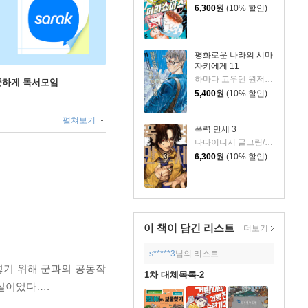
6,300
원
(10% 할인)
평화로운 나라의 시마
자키에게 11
하마다 고우텐 원저/세시모 타케시 글그림
꾸준하게 독서모임
5,400
원
(10% 할인)
펼쳐보기
폭력 만세 3
나다이니시 글그림/카와모토 호무라 원저
6,300
원
(10% 할인)
이 책이 담긴
리스트
더보기
s*****3
님의 리스트
넣기 위해 군과의 공동작
1차 대체목록-2
실이었다….