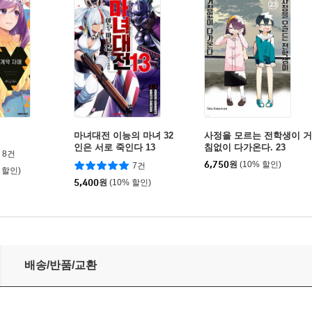
마녀대전 이능의 마녀 32
사정을 모르는 전학생이 거
인은 서로 죽인다 13
침없이 다가온다. 23
8건
6,750
원
(10% 할인)
7건
 할인)
5,400
원
(10% 할인)
배송/반품/교환