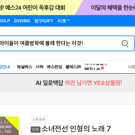
D/LP
DVD/BD
문구
/GIFT
티켓
독서유형검사
장안내
채널예스
사락
예스펀딩
클래스24
RBTI Lab
여
독서유형검사
AI 일문백답
의견 남기면 YES상품권!
소득공제
소녀전선 인형의 노래 7
만화