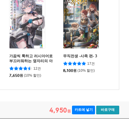
가끔씩 툭하고 러시아어로
무직전생 -사족 편- 3
부끄러워하는 옆자리의 아
17건
랴 양 11
12건
8,100
원
(10% 할인)
7,650
원
(10% 할인)
4,950
카트에 넣기
바로구매
원