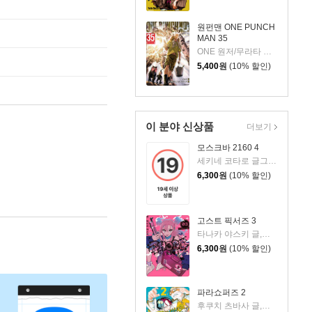
원펀맨 ONE PUNCH
MAN 35
ONE 원저/무라타 유스케 그림
5,400
원
(10% 할인)
이 분야 신상품
더보기
모스크바 2160 4
세키네 코타로 글그림/카규 쿠모 원저/김성래 역
6,300
원
(10% 할인)
고스트 픽서즈 3
타나카 야스키 글,그림/박연지 역
6,300
원
(10% 할인)
파라쇼퍼즈 2
후쿠치 츠바사 글,그림/정대식 역