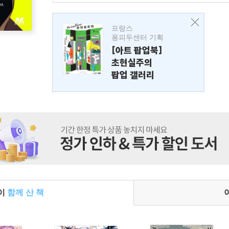
프랑스
퐁피두센터 기획
[아트 팝업북]
초현실주의
팝업 갤러리
들이
함께 산 책