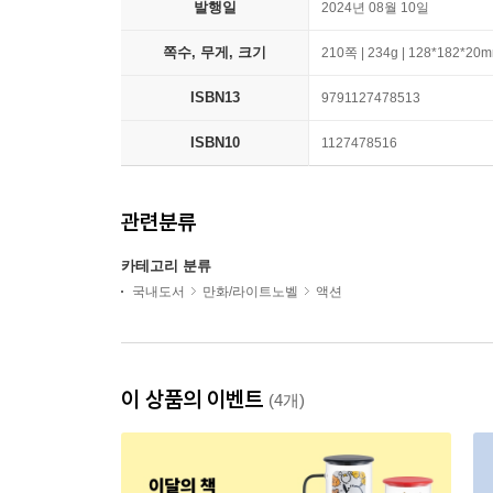
발행일
2024년 08월 10일
쪽수, 무게, 크기
210쪽 | 234g | 128*182*20
ISBN13
9791127478513
ISBN10
1127478516
관련분류
카테고리 분류
국내도서
만화/라이트노벨
액션
이 상품의 이벤트
(4개)