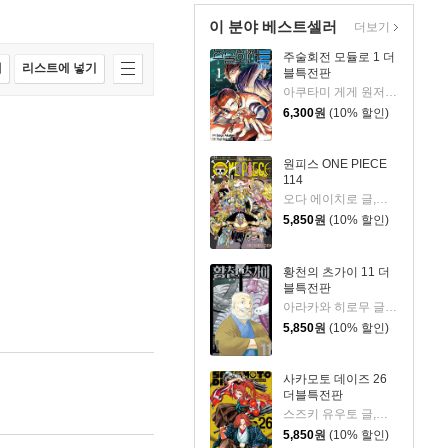
이 분야 베스트셀러
더보기
주술회전 모듈로 1 더
매
리스트에 넣기
블특전판
아쿠타미 게게 원저/Yuji Iwasaki 글그림/이정운 역
6,300
원
(10% 할인)
원피스 ONE PIECE
114
오다 에이치로 글,그림
5,850
원
(10% 할인)
황천의 츠가이 11 더
블특전판
아라카와 히로무 글그림
5,850
원
(10% 할인)
사카모토 데이즈 26
더블특전판
스즈키 유우토 글,그림
5,850
원
(10% 할인)