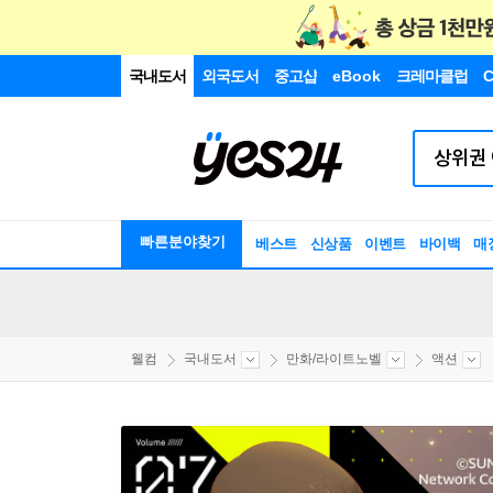
국내도서
외국도서
중고샵
eBook
크레마클럽
C
빠른분야찾기
베스트
신상품
이벤트
바이백
매
웰컴
국내도서
만화/라이트노벨
액션