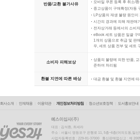
모바일 쿠폰 등록 후 취소/환
반품/교환 불가사유
중고상품이 구매확정(자동 
LP상품의 재생 불량 원인이 기
시간의 경과에 의해 재판매가
전자상거래 등에서의 소비자
eBook 세트 상품은 일괄 
1개의 상품으로 취급 및 판매
우, 세트 상품 전부 및 세트
상품의 불량에 의한 반품, 교
소비자 피해보상
준하여 처리됨
환불 지연에 따른 배상
대금 환불 및 환불 지연에 
회사소개
인재채용
이용약관
개인정보처리방침
청소년보호정책
도서홍보안내
대표 : 김석환, 최세라
주소 : 서울시 영등포구 은행로 11, 5층~6층(여의도동,일신
사업자등록번호 : 229-81-37000 통신판매업신고 : 제 200