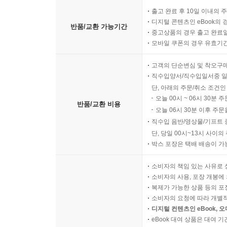
출고 완료 후 10일 이내의 
디지털 콘텐츠인 eBook의 
반품/교환 가능기간
중고상품의 경우 출고 완료일
모바일 쿠폰의 경우 유효기간(
고객의 단순변심 및 착오구
직수입양서/직수입일서중 일
단, 아래의 주문/취소 조건인
오늘 00시 ~ 06시 30분 
반품/교환 비용
오늘 06시 30분 이후 주문
직수입 음반/영상물/기프트 
단, 당일 00시~13시 사이
박스 포장은 택배 배송이 가
소비자의 책임 있는 사유로 
소비자의 사용, 포장 개봉에 
복제가 가능한 상품 등의 포장을 
소비자의 요청에 따라 개별
디지털 컨텐츠인 eBook, 
eBook 대여 상품은 대여 기