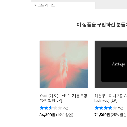
퍼스트 라이드
이 상품을 구입하신 분
Yaeji (예지) - EP 1+2 [불투명
하현우 - 미니 2집 Ant
옥색 컬러 LP]
lack ver.) [LP]
2건
5건
36,300
원
(19% 할인)
71,500
원
(25% 할인