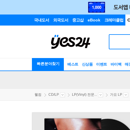
국내도서
외국도서
중고샵
eBook
크레마클럽
C
빠른분야찾기
베스트
신상품
이벤트
바이백
매
웰컴
CD/LP
LP(Vinyl) 전문...
가요 LP