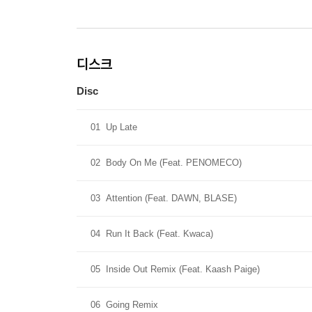
디스크
Disc
01
Up Late
02
Body On Me (Feat. PENOMECO)
03
Attention (Feat. DAWN, BLASE)
04
Run It Back (Feat. Kwaca)
05
Inside Out Remix (Feat. Kaash Paige)
06
Going Remix