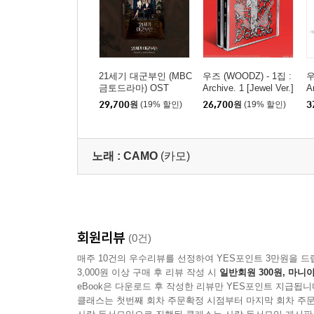
21세기 대군부인 (MBC
우즈 (WOODZ) - 1집 :
우
금토드라마) OST
Archive. 1 [Jewel Ver.]
A
29,700
원
(19% 할인)
26,700
원
(19% 할인)
3
노래 :
CAMO
(카모)
회원리뷰
(0건)
매주 10건의 우수리뷰를 선정하여 YES포인트 3만원을 드
3,000원 이상 구매 후 리뷰 작성 시
일반회원 300원, 마니아
eBook은 다운로드 후 작성한 리뷰만 YES포인트 지급됩니
클래스는 첫번째 회차 주문확정 시점부터 마지막 회차 주문