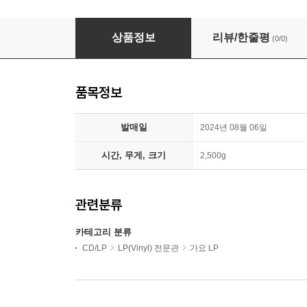
GEMINI (제미나이) - Love Sick [LP]
상품정보
리뷰/한줄평
(0/0)
품목정보
발매일
2024년 08월 06일
시간, 무게, 크기
2,500g
관련분류
카테고리 분류
CD/LP
LP(Vinyl) 전문관
가요 LP