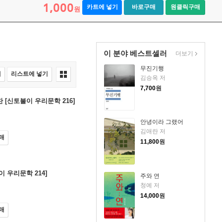
1,000
카트에 넣기
바로구매
원클릭구매
원
이 분야 베스트셀러
더보기
무진기행
매
리스트에 넣기
김승옥 저
7,700
원
 [신토불이 우리문학 216]
안녕이라 그랬어
김애란 저
매
11,800
원
이 우리문학 214]
주와 연
청예 저
14,000
원
매