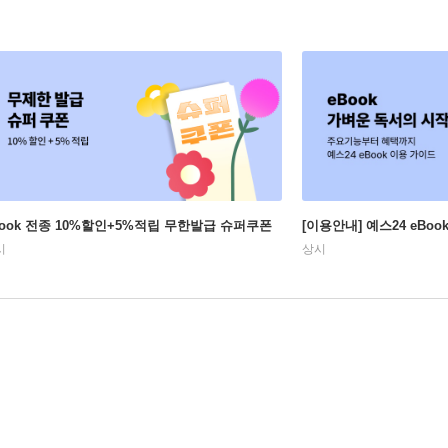
Book 전종 10%할인+5%적립 무한발급 슈퍼쿠폰
[이용안내] 예스24 eBo
시
상시