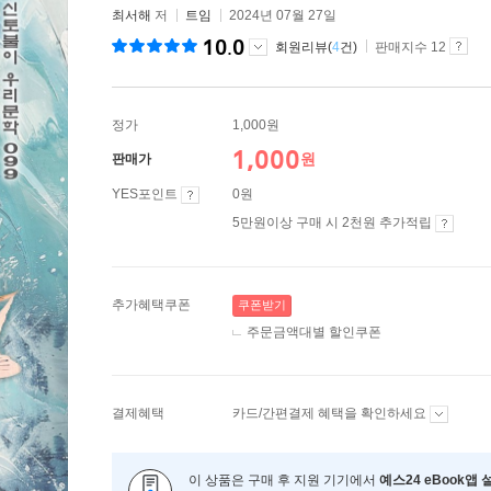
최서해
저
트임
2024년 07월 27일
10.0
회원리뷰(
4
건)
판매지수 12
정가
1,000원
1,000
원
판매가
YES포인트
0원
5만원이상 구매 시 2천원 추가적립
추가혜택쿠폰
쿠폰받기
주문금액대별 할인쿠폰
결제혜택
카드/간편결제 혜택을 확인하세요
이 상품은 구매 후 지원 기기에서
예스24 eBook앱