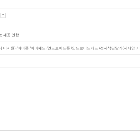
기
능 제공 안함
니터 미지원) /아이폰 /아이패드 /안드로이드폰 /안드로이드패드 /전자책단말기(저사양 기기 