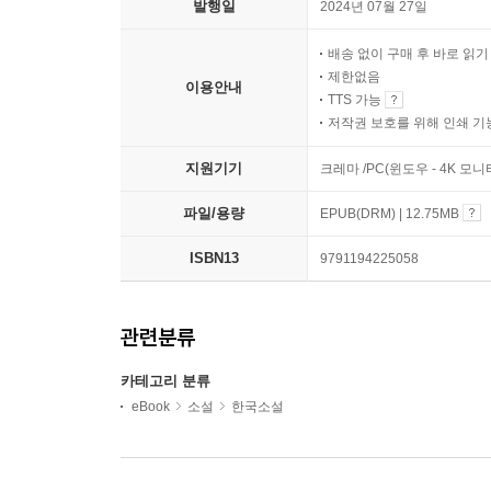
발행일
2024년 07월 27일
배송 없이 구매 후 바로 읽
제한없음
이용안내
TTS 가능
저작권 보호를 위해 인쇄 기
지원기기
크레마 /PC(윈도우 - 4K 모
파일/용량
EPUB(DRM) | 12.75MB
ISBN13
9791194225058
관련분류
카테고리 분류
eBook
소설
한국소설