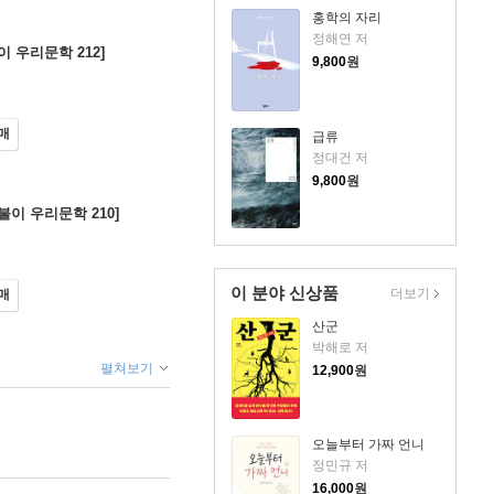
홍학의 자리
정해연 저
이 우리문학 212]
9,800
원
매
급류
정대건 저
9,800
원
불이 우리문학 210]
이 분야 신상품
더보기
매
산군
박해로 저
펼쳐보기
12,900
원
오늘부터 가짜 언니
정민규 저
16,000
원