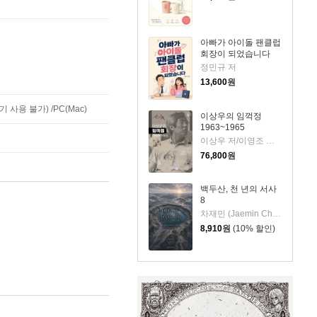
아빠가 아이돌 팬클럽
회장이 되었습니다
정민규 저
13,600
원
사용 불가) /PC(Mac)
이상우의 임꺽정
1963~1965
이상우 저/이영조 그림
76,800
원
백두산, 천 년의 서사
8
차재민 (Jaemin Cha) 저
8,910
원
(10% 할인)