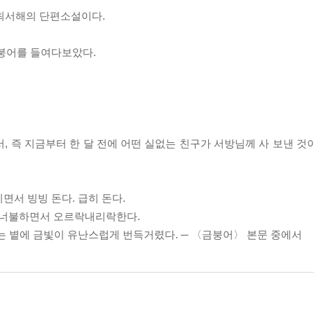
 최서해의 단편소설이다.
금붕어를 들여다보았다.
, 즉 지금부터 한 달 전에 어떤 실없는 친구가 서방님께 사 보낸 것
면서 빙빙 돈다. 급히 돈다.
불너불하면서 오르락내리락한다.
는 볕에 금빛이 유난스럽게 번득거렸다. ─ 〈금붕어〉 본문 중에서