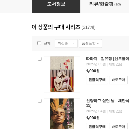
금붕어 - 최서해 [신토불이 우리문학 099]
도서정보
리뷰/한줄평
(1/3)
이 상품의 구매 시리즈
(217개)
최신순
품절포함
전체
따라지 - 김유정 [신토불이
2025년 05월
제한없음
|
1,000
원
원클릭구매
바로구매
선량하고 싶던 날 - 채만식
15]
2025년 04월
제한없음
|
1,000
원
원클릭구매
바로구매