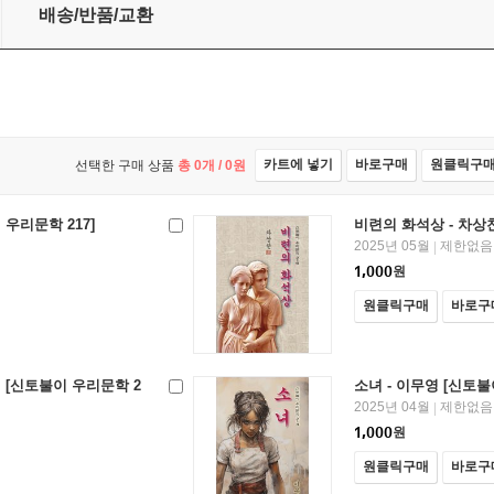
배송/반품/교환
카트에 넣기
바로구매
원클릭구
선택한 구매 상품
총
0
개 /
0
원
 우리문학 217]
비련의 화석상 - 차상찬
2025년 05월
제한없음
|
1,000
원
원클릭구매
바로구
 [신토불이 우리문학 2
소녀 - 이무영 [신토불
2025년 04월
제한없음
|
1,000
원
원클릭구매
바로구