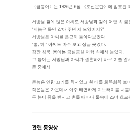
〈금붕어〉는 1926년 6월 《조선문단》에 발표된
서방님 곁에 앉은 아씨도 서방님과 같이 어항 속 
“저놈은 물만 갈아 주면 저 모양이지?”
서방님은 아씨를 은근히 돌아다보았다.
“흥, 히.” 아씨도 마주 보고 상글 웃었다.
잠깐 침묵, 붕어는 굼실굼실 어항 속에서 놀았다.
그 붕어는 서방님과 아씨가 결혼하기 바로 이틀 앞서
문 중에서
큰놈은 연한 꼬리를 휘저었고 흰 배를 희뜩희뜩 보이
작은놈은 가운데서 아주 태연하게 지느러미를 너
두 놈이 몸을 번지고 흔들 때마다 물속에 스며 흐르
관련 동영상