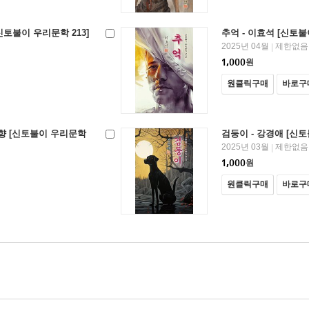
신토불이 우리문학 213]
추억 - 이효석 [신토불
2025년 04월
제한없음
|
1,000
원
원클릭구매
바로구
도향 [신토불이 우리문학
검둥이 - 강경애 [신토
2025년 03월
제한없음
|
1,000
원
원클릭구매
바로구