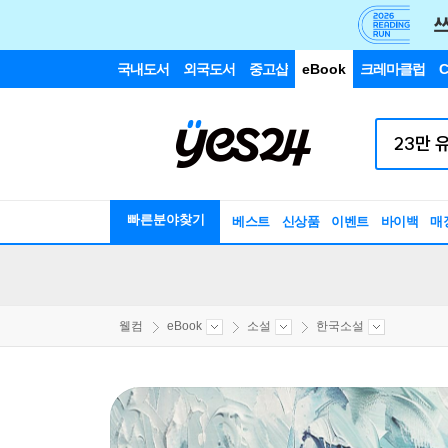
국내도서
외국도서
중고샵
eBook
크레마클럽
C
빠른분야찾기
베스트
신상품
이벤트
바이백
매
웰컴
eBook
소설
한국소설