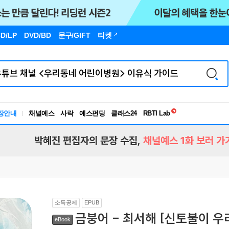
D/LP
DVD/BD
문구
/GIFT
티켓
독서유형검사
장안내
채널예스
사락
예스펀딩
클래스24
RBTI Lab
독서유형검사
박혜진 편집자의 문장 수집,
채널예스 1화 보러 가
소득공제
EPUB
금붕어 - 최서해 [신토불이 우리
eBook