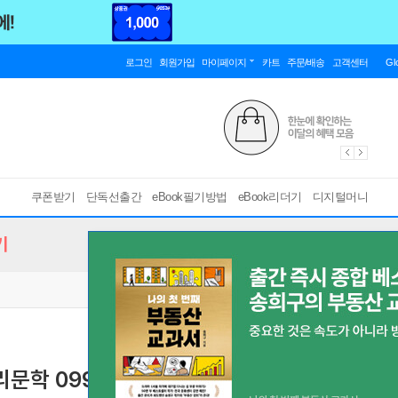
로그인
회원가입
마이페이지
카트
주문/배송
고객센터
Gl
쿠폰받기
단독선출간
eBook필기방법
eBook리더기
디지털머니
기
문학 099]
최서해의 금붕어
[ EPUB ]