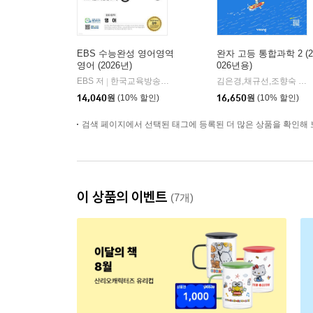
EBS 수능완성 영어영역
완자 고등 통합과학 2 (2
영어 (2026년)
026년용)
EBS 저
한국교육방송공사
김은경,채규선,조향숙 등저
|
14,040
원
(10% 할인)
16,650
원
(10% 할인)
검색 페이지에서 선택된 태그에 등록된 더 많은 상품을 확인해 
이 상품의 이벤트
(7개)