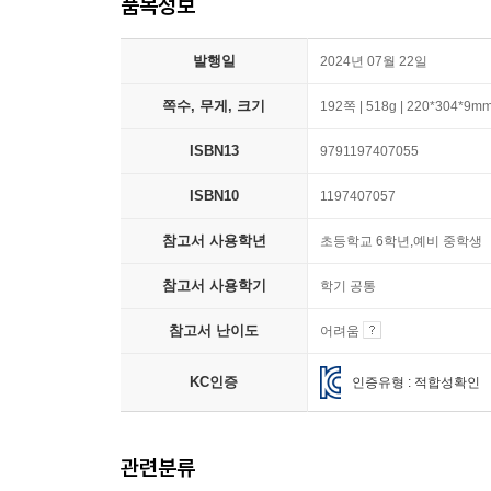
품목정보
발행일
2024년 07월 22일
쪽수, 무게, 크기
192쪽 | 518g | 220*304*9m
ISBN13
9791197407055
ISBN10
1197407057
참고서 사용학년
초등학교 6학년,예비 중학생
참고서 사용학기
학기 공통
참고서 난이도
어려움
KC인증
인증유형 : 적합성확인
관련분류