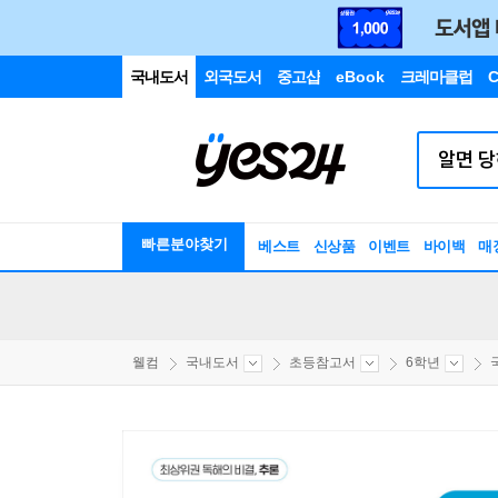
국내도서
외국도서
중고샵
eBook
크레마클럽
C
빠른분야찾기
베스트
신상품
이벤트
바이백
매
웰컴
국내도서
초등참고서
6학년