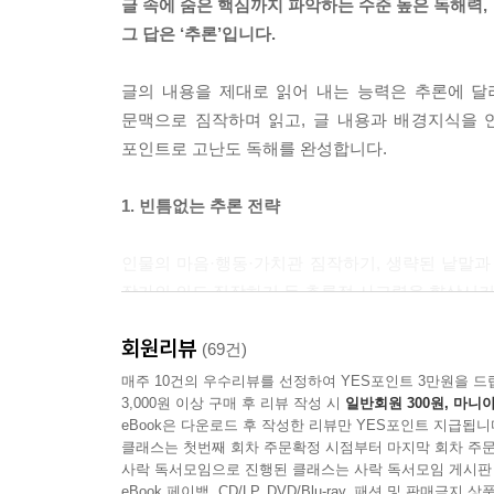
글 속에 숨은 핵심까지 파악하는 수준 높은 독해력,
그 답은 ‘추론’입니다.
글의 내용을 제대로 읽어 내는 능력은 추론에 달
문맥으로 짐작하며 읽고, 글 내용과 배경지식을 
포인트로 고난도 독해를 완성합니다.
1. 빈틈없는 추론 전략
인물의 마음·행동·가치관 짐작하기, 생략된 낱말과 
작가의 의도 짐작하기 등 추론적 사고력을 향상시
회원리뷰
2. 다양한 추론 문제
(69건)
매주 10건의 우수리뷰를 선정하여 YES포인트 3만원을 드
3,000원 이상 구매 후 리뷰 작성 시
일반회원 300원, 마니아
추론은 아이들이 문제를 풀 때 가장 어려워하는 유형
eBook은 다운로드 후 작성한 리뷰만 YES포인트 지급됩니
클래스는 첫번째 회차 주문확정 시점부터 마지막 회차 주문
3. 효과적인 추론 연습
사락 독서모임으로 진행된 클래스는 사락 독서모임 게시판
eBook 페이백, CD/LP, DVD/Blu-ray, 패션 및 판매금