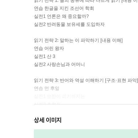
읽기 전략 1: 글의 종류에 따라 다르게 읽기 [내용 이
연습 한글을 지킨 조선어 학회
실전1 언론은 왜 중요할까?
실전2 반려동물 보유세를 도입하자
읽기 전략 2: 말하는 이 파악하기 [내용 이해]
연습 어린 왕자
실전1 산 3
실전2 사랑손님과 어머니
읽기 전략 3: 반어와 역설 이해하기 [구조·표현 파악]
연습 먼 후일
실전1 모란이 피기까지는
실전2 춘향전
상세 이미지
읽기 전략 4: 설명하는 글의 짜임 알기 [구조·표현 파
연습 국민 참여 재판
실전1 천연두 퇴치의 열쇠, 우두법