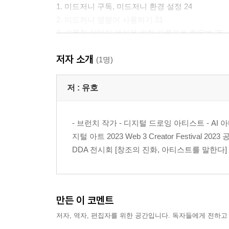
1. 미드저니 구독, 미드저니 환경 설정 24
2. 미드저니 명령어 사용하기 31
3. 고품질 이미지 생성을 위한 프롬프트 활용법 35
4. 매개변수를 활용한 그림 그리기 42
저자 소개
5. 그림책을 그리기 위한 매개변수 50
(1명)
제3장 그림책 기획하기-Chat GPT 도움으로
저 :
유호
1. 그림책 기획을 위한 ChatGPT 단계별 사용 가이드
2. 나만의 콘셉트로 수정하여 대본과 주인공 만들기 
- 브런치 작가 - 디지털 드로잉 아티스트 - AI 아티스
지털 아트 2023 Web 3 Creator Festiva
제4장 캐릭터 디자인
DDA 전시회 [창조의 진화, 아티스트를 말한다] (2
1. 내 마음에 드는 주인공 그리기 77
2. 스토리보드 그리기 80
3. 장면 번호 정하기 83
4. 그림책 작업 노트 작성하기 84
만든 이 코멘트
5. 그림 파일 정리하기 85
저자, 역자, 편집자를 위한 공간입니다. 독자들에게 전하고