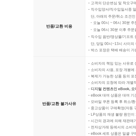
고객의 단순변심 및 착오구
직수입양서/직수입일서중 일
단, 아래의 주문/취소 조건인
오늘 00시 ~ 06시 30분 
반품/교환 비용
오늘 06시 30분 이후 주문
직수입 음반/영상물/기프트 
단, 당일 00시~13시 사이
박스 포장은 택배 배송이 가
소비자의 책임 있는 사유로 
소비자의 사용, 포장 개봉에 
복제가 가능한 상품 등의 포장을 
소비자의 요청에 따라 개별
디지털 컨텐츠인 eBook, 
eBook 대여 상품은 대여 기
모바일 쿠폰 등록 후 취소/환
반품/교환 불가사유
중고상품이 구매확정(자동 
LP상품의 재생 불량 원인이 기
시간의 경과에 의해 재판매가
전자상거래 등에서의 소비자
eBook 세트 상품은 일괄 