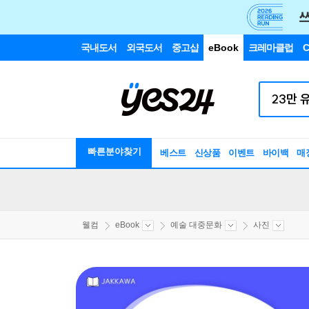
국내도서
외국도서
중고샵
eBook
크레마클럽
C
빠른분야찾기
베스트
신상품
이벤트
바이백
매
웰컴
eBook
예술 대중문화
사진