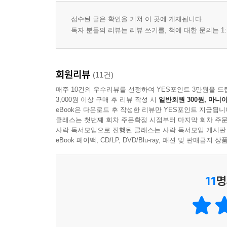
제5장: Midjourney를 사용하여 일러스트레이션 만
1. 시각적 스토리텔링의 이해 88
접수된 글은 확인을 거쳐 이 곳에 게재됩니다.
2. 그림책 일러스트레이션에 Midjourney 사용 94
독자 분들의 리뷰는 리뷰 쓰기를, 책에 대한 문의는 1:
3. 나만의 스타일로 그림 그리기 99
4. 이미지와 텍스트 연결하여 그리기 100
회원리뷰
(11건)
제6장: 그림책 다듬기
매주 10건의 우수리뷰를 선정하여 YES포인트 3만원을 드
1. 기본적 이미지 편집과 업스케일 109
3,000원 이상 구매 후 리뷰 작성 시
일반회원 300원, 마니아
2. 스토리에 맞는 순서와 텍스트 배치 111
eBook은 다운로드 후 작성한 리뷰만 YES포인트 지급됩니
클래스는 첫번째 회차 주문확정 시점부터 마지막 회차 주문
3. 그림책 더미북 만들기 115
사락 독서모임으로 진행된 클래스는 사락 독서모임 게시판
4. 그림책 텍스트(대화 및 캡션) 교정하기 116
eBook 페이백, CD/LP, DVD/Blu-ray, 패션 및 판매금
5. 그림책 원고 편집 및 다듬기 118
제7장: 그림책 만들기
11
명
1. 전자책으로 그림책 출간하는 방법 133