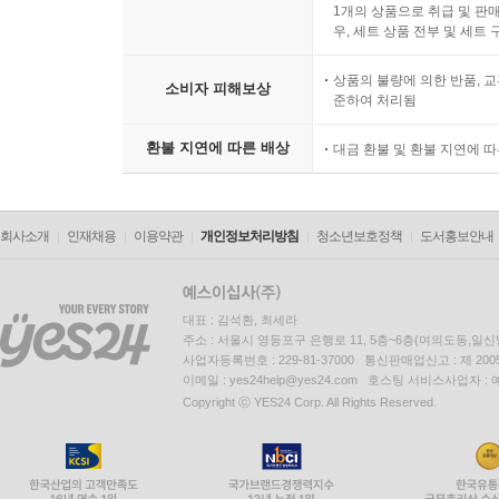
1개의 상품으로 취급 및 판매
우, 세트 상품 전부 및 세트
상품의 불량에 의한 반품, 교
소비자 피해보상
준하여 처리됨
환불 지연에 따른 배상
대금 환불 및 환불 지연에 
회사소개
인재채용
이용약관
개인정보처리방침
청소년보호정책
도서홍보안내
대표 : 김석환, 최세라
주소 : 서울시 영등포구 은행로 11, 5층~6층(여의도동,일신
사업자등록번호 : 229-81-37000 통신판매업신고 : 제 200
이메일 : yes24help@yes24.com 호스팅 서비스사업자 :
Copyright ⓒ YES24 Corp. All Rights Reserved.