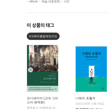
eBook
예술 대중문화
사진
이 상품의 태그
#크레마클럽에있어요
오디세이아 (고대 그리
니체의 초월자
스어 완역본)
프리드리히 니체 저/김철 편역
호메로스 저/페테르 파울 루벤스 그림/박문재 역
현대지성
|