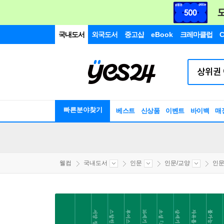
국내도서
외국도서
중고샵
eBook
크레마클럽
C
빠른분야찾기
베스트
신상품
이벤트
바이백
매
웰컴
국내도서
인문
인문/교양
인