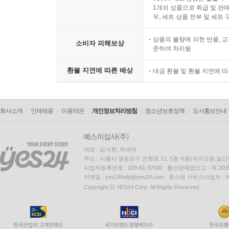
맹자의 언행을 기록한 『논어』와 『맹자』를 중심
1개의 상품으로 취급 및 판매
역할을 방해해서는 안 된다고 단호히 말하고 있다.
우, 세트 상품 전부 및 세트
절제해야 함을 주장한다기보다 리더들에게 올바른 
상품의 불량에 의한 반품, 교
소비자 피해보상
준하여 처리됨
이 글의 말미에서 소개하는 그림 〈계탐도〉에는 세상
이 그림에는, 탐이 하늘의 태양까지 갖고자 달려들
환불 지연에 따른 배상
대금 환불 및 환불 지연에 
것으로도 눈을 멀게 하는 태양이라는 존재는 무언
다뤄야 할까?
회사소개
인재채용
이용약관
개인정보처리방침
청소년보호정책
도서홍보안내
대표 : 김석환, 최세라
주소 : 서울시 영등포구 은행로 11, 5층~6층(여의도동,일신
사업자등록번호 : 229-81-37000 통신판매업신고 : 제 200
이메일 : yes24help@yes24.com 호스팅 서비스사업자 :
Copyright ⓒ YES24 Corp. All Rights Reserved.