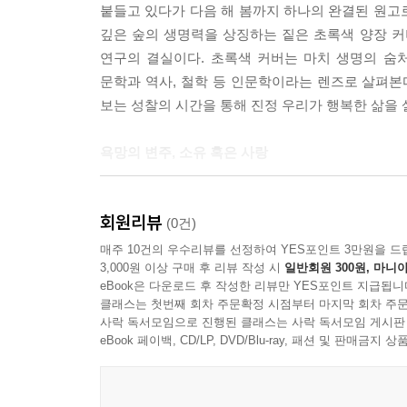
붙들고 있다가 다음 해 봄까지 하나의 완결된 원고로
론은 현대 사회과학의 관점에서 받아들이기 어렵다.
깊은 숲의 생명력을 상징하는 짙은 초록색 양장 
가능할 만큼 복잡한 메커니즘에 의해 움직이고 있
연구의 결실이다. 초록색 커버는 마치 생명의 숨
이냐 차원에서 접근하기에는 현대 사회와 국가가 직
문학과 역사, 철학 등 인문학이라는 렌즈로 살펴본다
--- 「서양 정치사상사에서 욕망을 바라보는 시각
보는 성찰의 시간을 통해 진정 우리가 행복한 삶을
우리는 우리에게 필요한 것들을 좋다고 생각하기도 
욕망의 변주, 소유 혹은 사랑
하기도 한다. 그리고 좋음에 대한 우리의 생각은 우
향에 의해서 이러저러한 방식으로 변화할 수도 있다
1부에서는 소유욕과 사랑이라는 모습으로 변주된 
의 다른 모습일 따름이다. 그리고 이러한 복잡성과
회원리뷰
소유 욕망을 다룬다. 한국은 “미군이 남긴 지프를 
(0건)
은 삶을 살지 그렇지 않을지를 결정하게 된다.
되었다. 우리 사회를 이 지점으로 빠르게 옮겨 놓
매주 10건의 우수리뷰를 선정하여 YES포인트 3만원을 드
--- 「플라톤과 욕망의 다면성」 중에서
3,000원 이상 구매 후 리뷰 작성 시
일반회원 300원, 마니아
‘세계 5대 자동차 생산국’이라는 결론으로 끝이 난
eBook은 다운로드 후 작성한 리뷰만 YES포인트 지급됩니
전체 14.8%가 ‘사치품’, 75.8%는 ‘생활필수
현대 사회에서 범법자인 부친을 업고 도망가서 숨어 
클래스는 첫번째 회차 주문확정 시점부터 마지막 회차 주문
등 생태 위기를 직면한 지금, 탈탄소 체제로의 전
사락 독서모임으로 진행된 클래스는 사락 독서모임 게시판
은 공적 영역과 사적 욕망이 충돌할 때의 자세에 대
파국의 길과 지속 가능한 공존의 길로의 갈림길이 
eBook 페이백, CD/LP, DVD/Blu-ray, 패션 및 판매금
이다. 리더라고 해도 가족이 자기 마음대로 되는 것
고태우 교수의 연구는 마이카에 대한 욕망을 두고
자신의 지위를 이용하거나 법률을 악용해서 가족을 
보여주고 있다.
공적인 영역에서 누군가 타인의 억울함을 전제로 