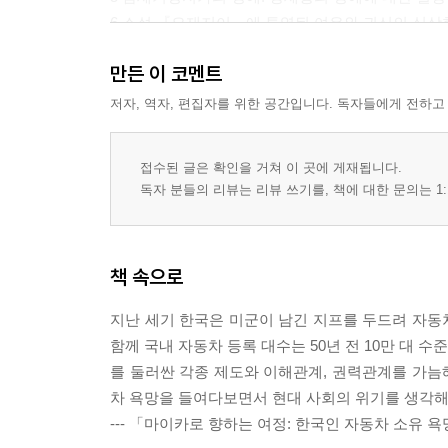
6 소설 『요재지이』에 투영된 여우와 귀신의 심상한
7 16세기 일본 무사의 고명이라는 욕망 / 박수철
만든 이 코멘트
8 루이스 부뉴엘의 영화 속 욕망의 궤적 :프로이트에
9 스탈린 시대 소련 공산당원의 욕망 / 노경덕
저자, 역자, 편집자를 위한 공간입니다. 독자들에게 전하고
제3부 욕망으로 철학하기
접수된 글은 확인을 거쳐 이 곳에 게재됩니다.
독자 분들의 리뷰는 리뷰 쓰기를, 책에 대한 문의는 1:
10 서양 정치사상사에서 욕망을 바라보는 시각들 /
11 플라톤과 욕망의 다면성 / 강성훈
12 푸코 철학의 실용성: 성적 욕망의 계보학을 넘어서
책 속으로
13 공맹이 사유한 리더의 공적 욕망과 사적 욕망 / 
지난 세기 한국은 미군이 남긴 지프를 두드려 자동차
주
함께 국내 자동차 등록 대수는 50년 전 10만 대 수
찾아보기
를 둘러싼 각종 제도와 이해관계, 권력관계를 가늠해
저자 소개
차 욕망을 들여다보면서 현대 사회의 위기를 생각해
--- 「마이카로 향하는 여정: 한국인 자동차 소유 