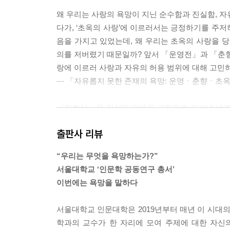
왜 우리는 사랑의 욕망이 지닌 순수함과 진실함, 자
다가, ‘초옥의 사랑’에 이르러서는 긍정하기를 주저
음을 가지고 있었는데, 왜 우리는 초옥의 사랑을 당
의를 저버렸기 때문일까? 앞서 「운영전」과 「춘
랑에 이르러 사랑과 자유의 허용 범위에 대해 고민
--- 「자유롭지 못한 존재의 욕망: 운영ㆍ춘향ㆍ초
〈자화상〉은 자신의 일생을 그림으로 드러낸 세계
림에 관모인 사모(紗帽)를 쓴 자신의 모습을 그렸다
출판사 리뷰
고 있다. 왜 강세황은 이러한 특이한 자화상을 남긴 
흔들 만한 재주를 지녔지만 그는 60년간 야인으로 무
“우리는 무엇을 욕망하는가?”
해 그는 ‘결국 사람들은 알 것이다. 나, 강세황이 
서울대학교 ‘인문학 공동연구 총서’
--- 「삼세기영지가의 영예: 강세황의 명예에 대한
이번에는 욕망을 말하다
많은 사람들은 오늘날 우리 사회가 안고 있는 문제의
서울대학교 인문대학은 2019년부터 매년 이 시대의
곳으로 만들 것이라고 믿는다. 그 아래에는 과거로부
학과의 교수가 한 자리에 모여 주제에 대한 자신
치 사회적 문제를 더 가지고 누리려 하는 개인의 도