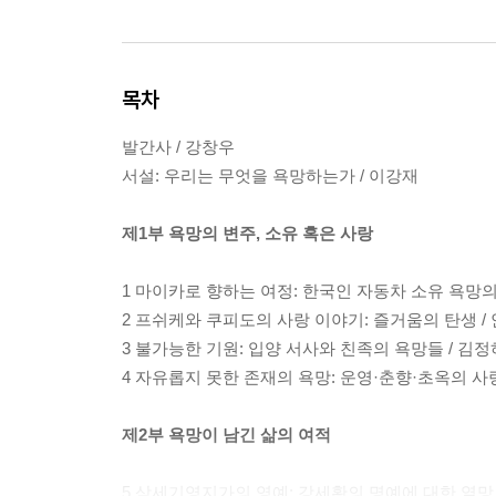
목차
발간사 / 강창우
서설: 우리는 무엇을 욕망하는가 / 이강재
제1부 욕망의 변주, 소유 혹은 사랑
1 마이카로 향하는 여정: 한국인 자동차 소유 욕망의
2 프쉬케와 쿠피도의 사랑 이야기: 즐거움의 탄생 /
3 불가능한 기원: 입양 서사와 친족의 욕망들 / 김정
4 자유롭지 못한 존재의 욕망: 운영·춘향·초옥의 사랑
제2부 욕망이 남긴 삶의 여적
5 삼세기영지가의 영예: 강세황의 명예에 대한 열망 