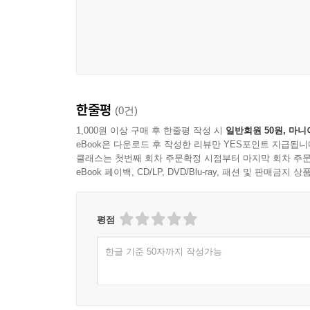
된다고 말한다. 이 때문에 사적 욕망을 공적으로 승
2장 「프쉬케와 쿠피도의 사랑 이야기」에서는 안
맞은 것이 아니라 자신이 직접 화살에 자기 엄지
--- 「공맹이 사유한 리더의 공적 욕망과 사적 욕망」 중에
저자는 프쉬케의 이야기에서 ‘욕망 밖에 있는 것
있다는 것이다. 욕망을 뛰어넘은 곳에 있는 것이 사
한줄평
(0건)
3장 「불가능한 기원」에서 김정하 교수는 친족의
영화감독이 되어 친부모를 찾아 나선 자신의 이
1,000원 이상 구매 후 한줄평 작성 시
일반회원 50원, 마니
eBook은 다운로드 후 작성한 리뷰만 YES포인트 지급됩니
친어머니를 만난다고 해도 “상실이라는 이름의 욕
클래스는 첫번째 회차 주문확정 시점부터 마지막 회차 주문
상실이라는 욕망을 좇지 않았다면 만날 수 없었던
eBook 페이백, CD/LP, DVD/Blu-ray, 패션 및 판매금
굴레로 인간을 지치게 하는 일일 것 같지만, 그 
진실, 나아가 서사라는 삶의 진실일지 모른다.”(
청춘 남녀의 사랑을 주제로 욕망의 문제를 다룬다.
평점
신분 등의 제약에서 자유롭지 못한 여성들이다. 작
한글 기준 50자까지 작성가능
그러나 사랑의 욕망이 지닌 순수함과 진실함은 자
말하고 있다.
욕망이 남긴 삶의 여적