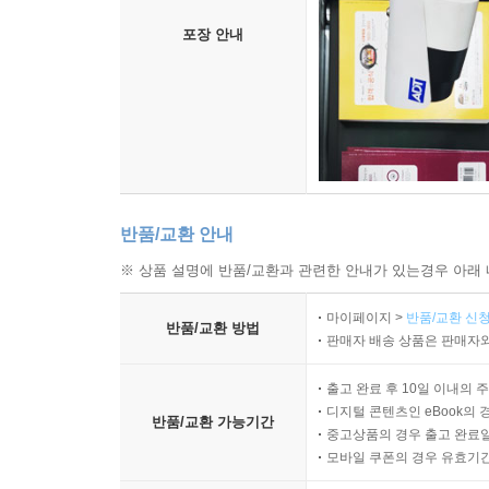
달랐던 일본 사회를 설명하고 있다.
포장 안내
8장 「루이스 부뉴엘의 영화 속 욕망의 궤적」에
다룬다. 부뉴엘의 영화 세계를 관통하는 키워드는 
보았다. 이러한 점을 그는 영화에서 일그러진 형
연출이 등장하는데, 예를 들어 주인공이 욕망하는 
대상이라고 생각한다. 하지만 주인공이 서로 다르게
것을 보여준다.
반품/교환 안내
※ 상품 설명에 반품/교환과 관련한 안내가 있는경우 아래 
9장 「스탈린 시대 소련 공산당원의 욕망」에서 
전체주의, 수정주의, 푸코주의, 신전통주의가
마이페이지 >
반품/교환 신청
반품/교환 방법
전체주의론자들은 공산당원의 개성과 개인적 욕망의
판매자 배송 상품은 판매자와
발견된다는 점은 흥미롭다.
출고 완료 후 10일 이내의 
디지털 콘텐츠인 eBook의 
욕망으로 철학하기
반품/교환 가능기간
중고상품의 경우 출고 완료일
모바일 쿠폰의 경우 유효기간(
3부에서는 욕망의 본질에 대해 생각해 본다. 10