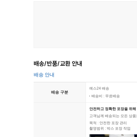
2부에서는 욕망이 남긴 것들을 돌아본다. 5장 
없는 야인으로 살아야 했던 강세황의 이야기를 다루
알리고자 하는 욕망을 져버리지 않았고, 「표옹자
그가 할 수 있는 일은 이것밖에 없었지만, 그는 
됐다. 그의 호는 노죽(露竹), ‘이슬을 머금은 대
대나무는 결코 휘지 않는다. 절개와 지조의 상징인 
배송/반품/교환 안내
말한다. 욕망은 어쩌면 뜨겁고 들끓는 성질의 어
강세황의 이야기를 통해 전하는 듯하다.
배송 안내
6장 「소설 『요재지이』에 투영된 여우와 귀신의
예스24 배송
배송 구분
김월회 교수는 인간의 욕망과 비교할 때 소설 속 여
배송비 : 무료배송
인간이 아닌 이들 주인공은 세속적 부귀영화의 추
안전하고 정확한 포장을 위해 
이치를 깨닫기도 한다. 현실 속 우리가 특별히 욕망
고객님께 배송되는 모든 상품을
7장 「16세기 일본 무사의 고명이라는 욕망」에
목적 : 안전한 포장 관리
(高名)’이라는 명예욕을 다룬다. 고명은 전쟁터
촬영범위 : 박스 포장 작업
추상적 가치에 그치는 것이 아니라 부귀라는 실질