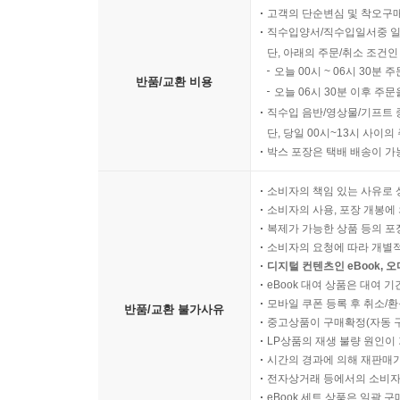
끼친 금욕주의에 대해 다룬다. 우리가 여전히 
고객의 단순변심 및 착오구
직수입양서/직수입일서중 일
초점을 맞추면서 제도적인 결함을 놓치게 하고 있기 
단, 아래의 주문/취소 조건인
누르고) 더 많이 일해야 부유해지고 사회와 국가
오늘 00시 ~ 06시 30분 
평가하기 어렵게 된다.”(332쪽)라고 윤비 교수는 
반품/교환 비용
오늘 06시 30분 이후 주문
11장 「플라톤과 욕망의 다면성」에서 강성훈 교수
직수입 음반/영상물/기프트 
이야기를 통해서다.
단, 당일 00시~13시 사이
욕망은 좋음에 대한 생각과 긴밀한 관계가 있고, 
박스 포장은 택배 배송이 가
여지가 없을 것처럼 보인다. 하지만 여기에는 다양한
소비자의 책임 있는 사유로 
않을까? 거꾸로, X가 좋다고 생각하지는 않으면서도
소비자의 사용, 포장 개봉에 
아니면 어떤 영향에 의해 좋다고 믿어지는 것일까?
복제가 가능한 상품 등의 포장을 
있기 때문에 우리가 어떤 욕망들을 갖는지는 우리가
소비자의 요청에 따라 개별
글은 말하고 있다.
디지털 컨텐츠인 eBook, 
eBook 대여 상품은 대여 기
모바일 쿠폰 등록 후 취소/환
반품/교환 불가사유
12장 「푸코 철학의 실용성」에서 도승연 교수는
중고상품이 구매확정(자동 
아닌 삶을 분투하게 하는 비판적이고 창조적인 도
LP상품의 재생 불량 원인이 기
뛰어넘기 위해 한계를 바라보는 것은 완전히 다른 
시간의 경과에 의해 재판매가
전자상거래 등에서의 소비자
질문으로 욕망의 문제를 다루고 있다는 점에서 흥
eBook 세트 상품은 일괄 