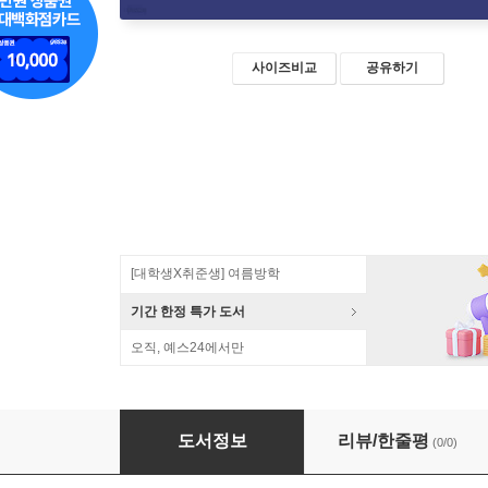
사이즈비교
공유하기
[대학생X취준생] 여름방학
기간 한정 특가 도서
오직, 예스24에서만
사람 머리의 실제빛깔 절단해부학 그림책
도서정보
리뷰/한줄평
(0/0)