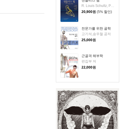
엔들리스 웹
R. Louis Schultz, PhD,Rosemary Feitis, DO 공저/이정우,최광석 공역
20,900
원
(5% 할인)
전문가를 위한 골학
고기석,송우철 공저
25,000
원
근골격 해부학
편집부 저
22,000
원