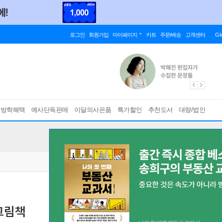
로그인
회원가입
마이페이지
카트
주문/배송
고객센터
Gl
름방학혜택
예사단독판매
이달의사은품
특가할인
추천도서
대량/법인
그림책