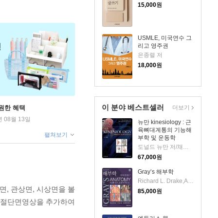
15,000
원
USMLE, 미국연수 그
리고 영주권
은종렬 저
18,000
원
이 분야 베스트셀러
더보기
원한 혜택
년 08월 13일
뉴만 kinesiology : 근
육뼈대계통의 기능해
펼쳐보기
부학 및 운동학
도널드 뉴만 저/채윤원 등역
67,000
원
Gray’s 해부학
Richard L. Drake,A. Wayne Vogl,Adam W. M. Mitchell 공저/김원규,김이석,김홍태,남광일 공역
평면, 관상면, 시상면을 볼
85,000
원
대 절단면영상을 추가하여