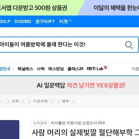
D/LP
DVD/BD
문구
/GIFT
티켓
독서유형검사
RBTI Lab
장안내
채널예스
사락
예스펀딩
클래스24
독서유형검사
여
AI 일문백답
의견 남기면 YES상품권!
의학
기초의학
해부
저서출판 지원사업 선정도서-014
소득공제
사람 머리의 실제빛깔 절단해부학 