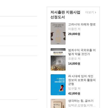
저서출판 지원사업
더보기
선정도서
고려시대 의례와 향로
이용진 저
20,000
원
범죄수익 국외유출 어
떻게 막을 것인가
조윤오 저
14,000
원
AI 시대에 있어 개인
정보의 보호와 활용의
균형
임규철 저
42,000
원
생각하는 힘, 글쓰기
임택균,김영철,이채영,최천집 저