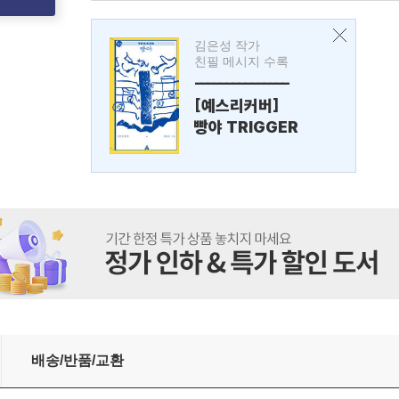
김은성 작가
친필 메시지 수록
---------------
[예스리커버]
빵야 TRIGGER
배송/반품/교환