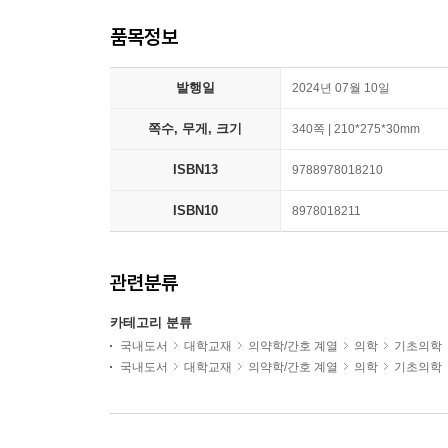
품목정보
발행일
2024년 07월 10일
쪽수, 무게, 크기
340쪽 | 210*275*30mm
ISBN13
9788978018210
ISBN10
8978018211
관련분류
카테고리 분류
국내도서
대학교재
의약학/간호 계열
의학
기초의학
국내도서
대학교재
의약학/간호 계열
의학
기초의학