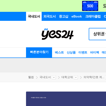
국내도서
외국도서
중고샵
eBook
크레마클럽
C
빠른분야찾기
베스트
신상품
이벤트
바이백
매
웰컴
국내도서
대학교재
의약학/간호 계...