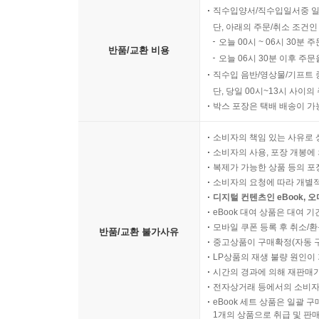
직수입양서/직수입일서중 일
단, 아래의 주문/취소 조건인
오늘 00시 ~ 06시 30분 
반품/교환 비용
오늘 06시 30분 이후 주문
직수입 음반/영상물/기프트 
단, 당일 00시~13시 사이
박스 포장은 택배 배송이 가
소비자의 책임 있는 사유로 
소비자의 사용, 포장 개봉에 
복제가 가능한 상품 등의 포장을 
소비자의 요청에 따라 개별
디지털 컨텐츠인 eBook, 
eBook 대여 상품은 대여 기
모바일 쿠폰 등록 후 취소/환
반품/교환 불가사유
중고상품이 구매확정(자동 
LP상품의 재생 불량 원인이 기
시간의 경과에 의해 재판매가
전자상거래 등에서의 소비자
eBook 세트 상품은 일괄 
1개의 상품으로 취급 및 판매