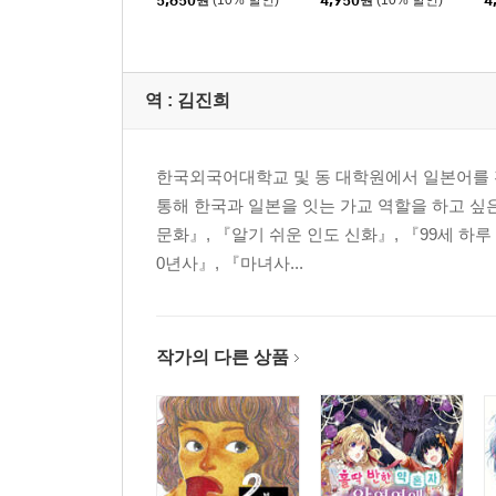
5,850
원
(10% 할인)
4,950
원
(10% 할인)
4
역 :
김진희
한국외국어대학교 및 동 대학원에서 일본어를 전
통해 한국과 일본을 잇는 가교 역할을 하고 싶
문화』, 『알기 쉬운 인도 신화』, 『99세 하루
0년사』, 『마녀사...
작가의 다른 상품