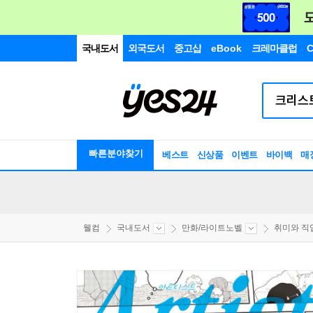
국내도서
외국도서
중고샵
eBook
크레마클럽
C
빠른분야찾기
베스트
신상품
이벤트
바이백
매
웰컴
국내도서
만화/라이트노벨
취미와 직