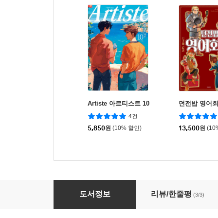
Artiste 아르티스트 10
던전밥 영어
4건
5,850
원
(10% 할인)
13,500
원
(10
Artiste 아르티스트 9
도서정보
리뷰/한줄평
(3/3)