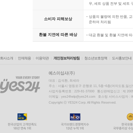
우, 세트 상품 전부 및 세트
상품의 불량에 의한 반품, 교
소비자 피해보상
준하여 처리됨
환불 지연에 따른 배상
대금 환불 및 환불 지연에 
회사소개
인재채용
이용약관
개인정보처리방침
청소년보호정책
도서홍보안내
대표 : 김석환, 최세라
주소 : 서울시 영등포구 은행로 11, 5층~6층(여의도동,일신
사업자등록번호 : 229-81-37000 통신판매업신고 : 제 200
이메일 : yes24help@yes24.com 호스팅 서비스사업자 :
Copyright ⓒ YES24 Corp. All Rights Reserved.